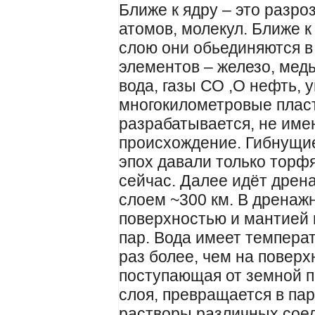
Ближе к ядру – это разр
атомов, молекул. Ближе к
слою они обьединяются в
элементов – железо, мед
вода, газы СО ,О нефть, уг
многокилометровые пласты
разрабатывается, не име
происхождение. Гибнущие
эпох давали только торфя
сейчас. Далее идёт дре
слоем ~300 км. В дренаж
поверхностью и мантией 
пар. Вода имеет температ
раз более, чем на поверх
поступающая от земной п
слоя, превращается в па
растворы различных соед