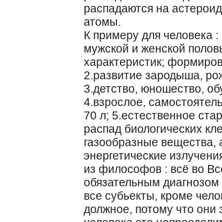
распадаются на астероид
атомы.
К примеру для человека :
мужской и женской половы
характеристик; формиров
2.развитие зародыша, рожд
3.детство, юношество, обу
4.взрослое, самостоятел
70 л; 5.естественное стар
распад биологических кле
газообразные вещества, 
энергетические излучени
из философов : всё во В
обязательным диагнозом –
все субьекты, кроме чело
должное, потому что они 