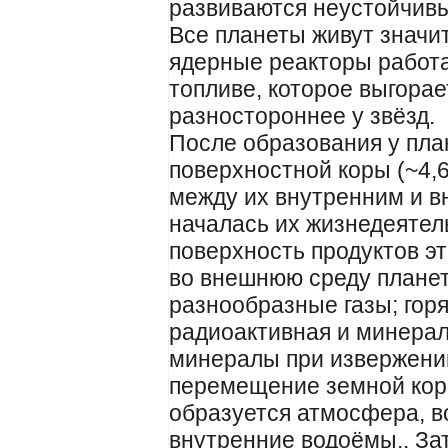
развиваются неустойчивы
Все планеты живут значите
ядерные реакторы работ
топливе, которое выгорае
разностороннее у звёзд.
После образования у план
поверхностной коры (~4,6
между их внутренним и 
началась их жизнедеятел
поверхность продуктов эт
во внешнюю среду планет
разнообразные газы; горя
радиоактивная и минера
минералы при извержени
перемещение земной кор
образуется атмосфера, в
внутренние водоёмы.. За