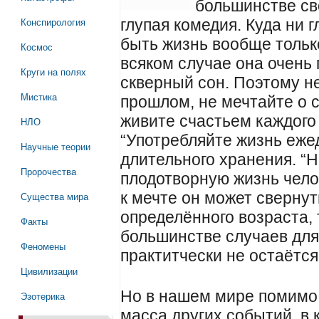
большинстве св
Конспирология
глупая комедия. Куда ни 
быть жизнь вообще тольк
Космос
всяком случае она очень 
Круги на полях
скверный сон. Поэтому н
Мистика
прошлом, не мечтайте о 
живите счастьем каждого
НЛО
“Употребляйте жизнь еже
Научные теории
длительного хранения. “Н
Пророчества
плодотворную жизнь чело
к мечте он может свернут
Существа мира
определённого возраста, т
Факты
большинстве случаев дл
Феномены
практитчески не остаётся
Цивилизации
Но в нашем мире помимо
Эзотерика
масса других событий, в 