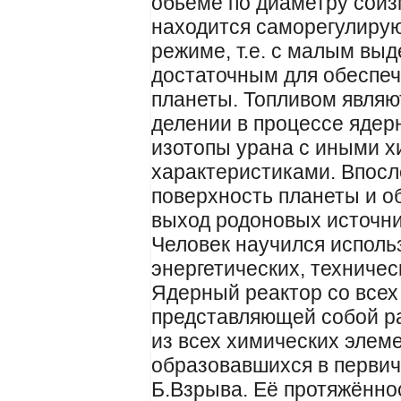
обьёме по диаметру соиз
находится саморегулиру
режиме, т.е. с малым выд
достаточным для обеспе
планеты. Топливом являю
делении в процессе ядер
изотопы урана с иными 
характеристиками. Впос
поверхность планеты и о
выход родоновых источник
Человек научился исполь
энергетических, техничес
Ядерный реактор со всех
представляющей собой р
из всех химических элем
образовавшихся в первич
Б.Взрыва. Её протяжённос