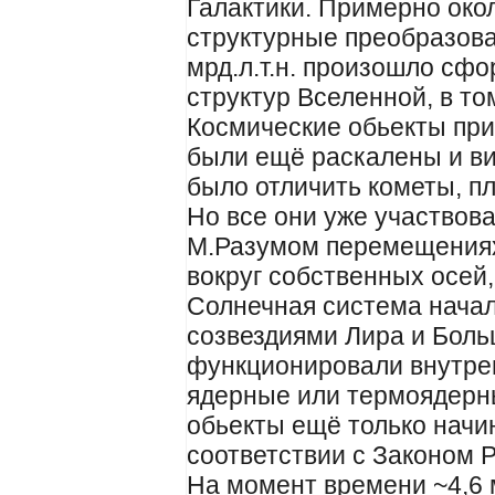
Галактики. Примерно око
структурные преобразован
мрд.л.т.н. произошло сф
структур Вселенной, в то
Космические обьекты пр
были ещё раскалены и в
было отличить кометы, п
Но все они уже участвов
М.Разумом перемещениях
вокруг собственных осей,
Солнечная система нача
созвездиями Лира и Боль
функционировали внутрен
ядерные или термоядерн
обьекты ещё только начи
соответствии с Законом Р
На момент времени ~4,6 м