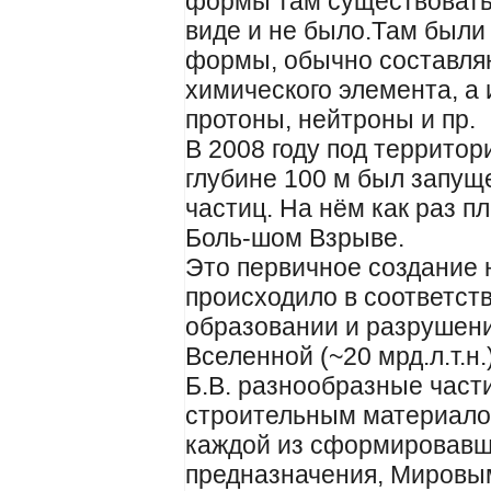
формы там существовать 
виде и не было.Там был
формы, обычно составл
химического элемента, а
протоны, нейтроны и пр.
В 2008 году под террито
глубине 100 м был запу
частиц. На нём как раз п
Боль-шом Взрыве.
Это первичное создание 
происходило в соответст
образовании и разрушен
Вселенной (~20 мрд.л.т.н
Б.В. разнообразные част
строительным материало
каждой из сформировавши
предназначения, Мировы