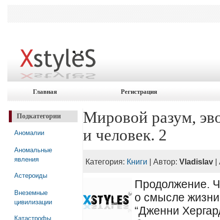
Главная
Регистрация
Мировой разум, эв
Подкатегории
и человек. 2
Аномалии
Аномальные
явления
Категория:
Книги
| Автор:
Vladislav
|
Астероиды
Продолжение. Ч
Внеземные
о смысле жизни
цивилизации
“Дженни Хергард
Катастрофы