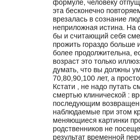
формуле, человеку отпущ
эта бесконечно повторяем
врезалась в сознание люд
неприложная истина. На 
бы и считающий себя сме
прожить гораздо больше 
более продолжительна, ес
возраст это только иллюз
думать, что вы должны у
70,80,90,100 лет, а прост
Кстати , не надо путать 
смертью клинической : в
последующим возвращени
наблюдаемые при этом к
меняющиеся картинки пр
родственников не посеще
результат временной пер