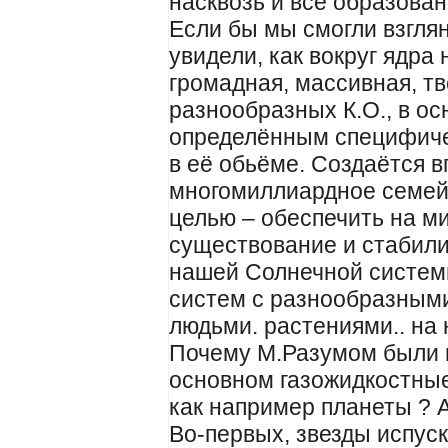
насквозь и все образова
Если бы мы смогли взглян
увидели, как вокруг ядра
громадная, массивная, тв
разнообразных К.О., в ос
определённым специфич
в её обьёме. Создаётся в
многомиллиардное семей
целью – обеспечить на м
существование и стабил
нашей Солнечной систем
систем с разнообразным
людьми. растениями.. на 
Почему М.Разумом были 
основном газожидкостные 
как например планеты ? А
Во-первых, звезды испус