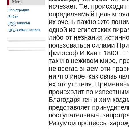
Мета
исчезает. Т.е. происходи
Регистрация
определяемый целым рядо
Войти
их очень важно Это пони
RSS
записей
одной из египетских пира
RSS
комментариев
либо от незнания истинн
пользоваться силами Прир
философ И.Кант, 1800г. : 
так и в неживом мире, пр
не всегда знаем эти прав
ни что иное, как связь яв
их отсутствия. Применен
происходит по известным
Благодаря ген и хим код
представляет принудител
поступательные, запрог
Разумом процессы зарожд