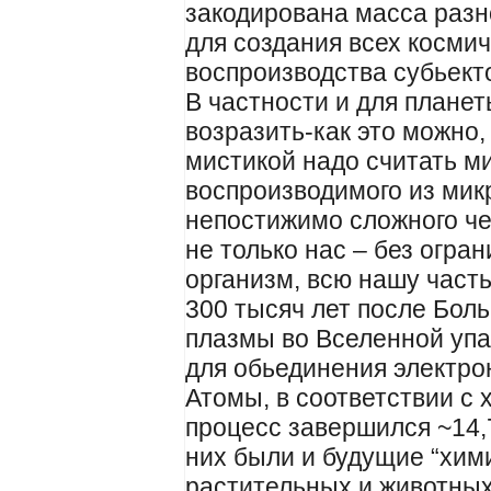
закодирована масса раз
для создания всех космич
воспроизводства субьект
В частности и для планет
возразить-как это можно,
мистикой надо считать м
воспроизводимого из мик
непостижимо сложного че
не только нас – без огра
организм, всю нашу част
300 тысяч лет после Бол
плазмы во Вселенной упа
для обьединения электрон
Атомы, в соответствии с
процесс завершился ~14,7
них были и будущие “хим
растительных и животных