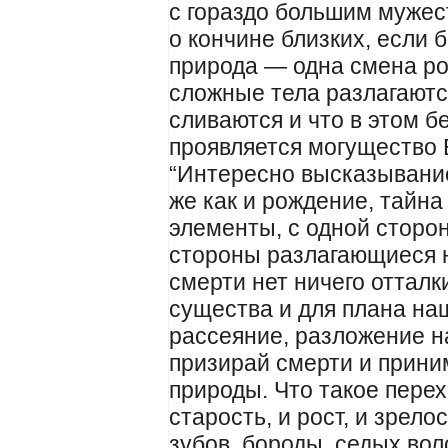
с гораздо большим мужес
о кончине близких, если
природа — одна смена ро
сложные тела разлагаютс
сливаются и что в этом 
проявляется могущество 
“Интересно высказывание
же как и рождение, тайна
элементы, с одной сторо
стороны разлагающиеся н
смерти нет ничего оттал
существа и для плана наш
рассеяние, разложение н
призирай смерти и приним
природы. Что такое перех
старость, и рост, и зрело
зубов, бороды, седых вол