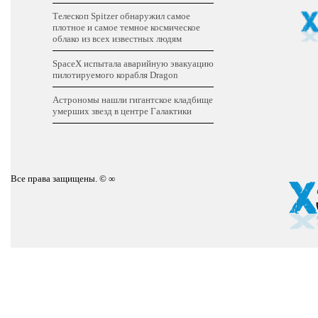
Телескоп Spitzer обнаружил самое
плотное и самое темное космическое
облако из всех известных людям
SpaceХ испытала аварийную эвакуацию
пилотируемого корабля Dragon
Астрономы нашли гигантское кладбище
умерших звезд в центре Галактики
Все права защищены. © ∞