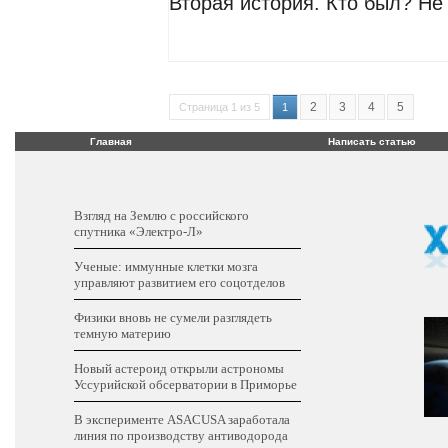
Вторая история. Кто был? Не 
2
3
4
5
Страница 1 из 5
1
Главная
Написать статью
Взгляд на Землю с российского
спутника «Электро-Л»
Ученые: иммунные клетки мозга
управляют развитием его соцотделов
Физики вновь не сумели разглядеть
темную материю
Новый астероид открыли астрономы
Уссурийской обсерватории в Приморье
В эксперименте ASACUSA заработала
линия по производству антиводорода