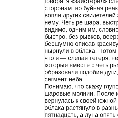
говоря, я «заистерил» сле
сторонам, но буйная реак
вопли других свидетелей 
нему. Четыре шара, выст
видимо, одним им, словн
быстро, без рывков, вее
бесшумно описав красиву
нырнули в облака. Потом 
что я — слепая тетеря, н
которые вместе с четырьм
образовали подобие дуги
сегмент неба.
Понимаю, что скажу глуп
шаровые молнии. После и
вернулась к своей южной
облака растянуло в разн
пятнадцать, а луна опять