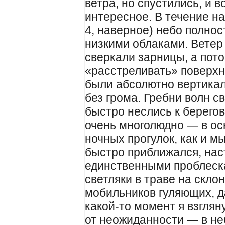
ветра, но спустились, и в
интересное. В течение на
4, наверное) небо полно
низкими облаками. Ветер 
сверкали зарницы, а пот
«расстреливать» поверхн
были абсолютно вертика
без грома. Гребни волн с
быстро неслись к берего
очень многолюдно — в ос
ночных прогулок, как и м
быстро приближался, нас
единственными проблеск
светляки в траве на скло
мобильников гуляющих, д
какой-то момент я взглян
от неожиданности — в не