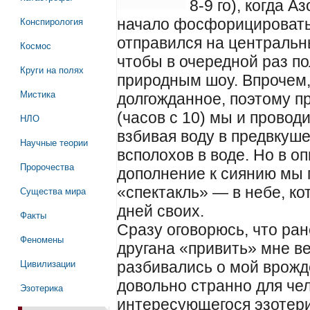
8-9 го), когда 
Конспирология
начало фосфорицировать,
отправился на центральн
Космос
чтобы в очередной раз п
Круги на полях
природным шоу. Впрочем,
Мистика
долгожданное, поэтому п
(часов с 10) мы и провод
НЛО
взбивая воду в предвкуш
Научные теории
всполохов в воде. Но в 
Пророчества
дополнение к сиянию мы 
«спектакль» — в небе, ко
Существа мира
дней своих.
Факты
Сразу оговорюсь, что ра
Феномены
другана «привить» мне в
Цивилизации
разбивались о мой врожд
довольно странно для чел
Эзотерика
интересующегося эзотери