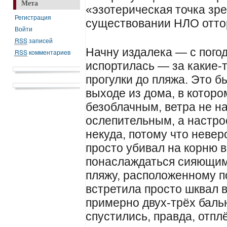
Мета
«эзотерическая точка зр
Регистрация
существовании НЛО оттор
Войти
RSS
записей
Начну издалека — с пог
RSS
комментариев
испортилась — за какие-
прогулки до пляжа. Это б
выходе из дома, в котор
безоблачным, ветра не н
ослепительным, а настр
некуда, потому что невер
просто убивал на корню 
понаслаждаться сияющими
пляжу, расположенному п
встретила просто шквал 
примерно двух-трёх баль
спустились, правда, отпл