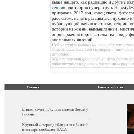
выше нашего, как радиацию и другие изл
теория
или теория суперструн. На xstyle
призраков, 2012 год, конец света, фотог
рассказом, начать развиваться духовно и
публикующий научные статьи, теории, н
истории из жизни, вымышленные, мистич
опровержения и доказательства в виде ф
аномальных явлений.
Публикации основаны на историях очевидцев
может оставить свою историю поместив в 
историю).
Журнал научной фантастики благодарит все
наблюдениями и просто красивыми история
Главная
Написать статью
Египет хочет покупать снимки Земли у
России
Крупный астероид сблизится с Землей
в четверг, сообщает НАСА