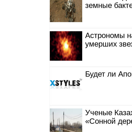
земные бакт
Астрономы н
умерших звез
Будет ли Ап
Ученые Казах
«Сонной дер