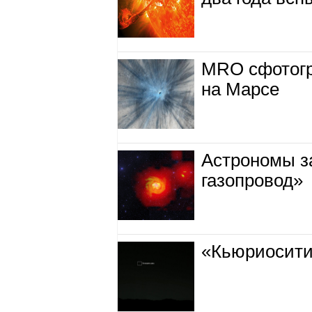
MRO сфотогр
на Марсе
Астрономы з
газопровод»
«Кьюриосити