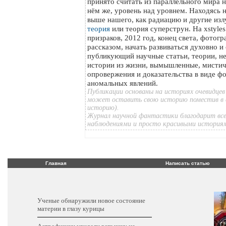
принято считать из параллельного мира на
нём же, уровень над уровнем. Находясь 
выше нашего, как радиацию и другие изл
теория
или теория суперструн. На xstyle
призраков, 2012 год, конец света, фотог
рассказом, начать развиваться духовно и
публикующий научные статьи, теории, н
истории из жизни, вымышленные, мистич
опровержения и доказательства в виде ф
аномальных явлений.
Публикации основаны на историях очевидцев
может оставить свою историю поместив в 
историю).
Журнал научной фантастики благодарит все
наблюдениями и просто красивыми история
Главная
Написать статью
Ученые обнаружили новое состояние
материи в глазу курицы