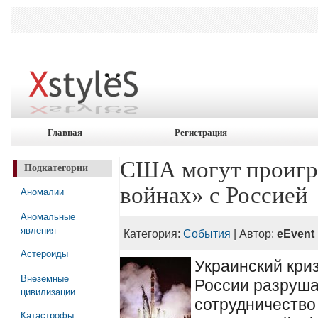
Главная
Регистрация
США могут проигра
Подкатегории
войнах» с Россией
Аномалии
Аномальные
явления
Категория:
События
| Автор:
eEvent
Астероиды
Украинский кри
Внеземные
России разруша
цивилизации
сотрудничество
Катастрофы