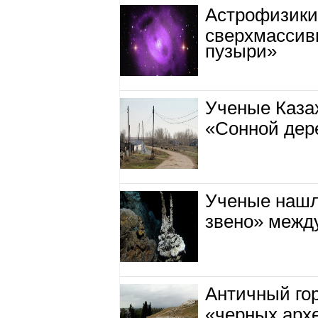
Астрофизики 
сверхмассив
пузыри»
Ученые Казах
«Сонной дер
Ученые нашл
звено» межд
Античный гор
«черных арх