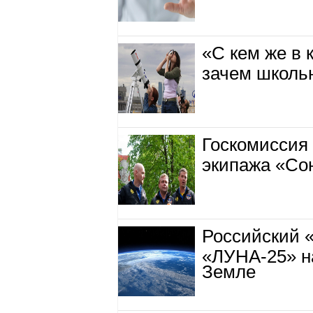
«С кем же в 
зачем школь
Госкомиссия 
экипажа «Со
Российский 
«ЛУНА-25» н
Земле