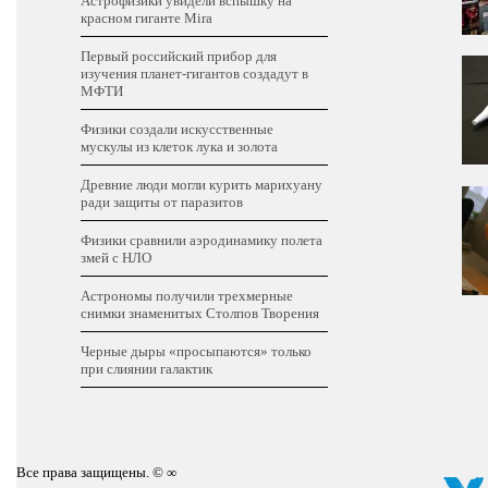
Астрофизики увидели вспышку на
красном гиганте Mira
Первый российский прибор для
изучения планет-гигантов создадут в
МФТИ
Физики создали искусственные
мускулы из клеток лука и золота
Древние люди могли курить марихуану
ради защиты от паразитов
Физики сравнили аэродинамику полета
змей с НЛО
Астрономы получили трехмерные
снимки знаменитых Столпов Творения
Черные дыры «просыпаются» только
при слиянии галактик
Все права защищены. © ∞