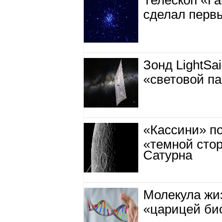
Телескоп «Га
сделал перв
Зонд LightSa
«световой п
«Кассини» п
«темной сто
Сатурна
Молекула жиз
«царицей би