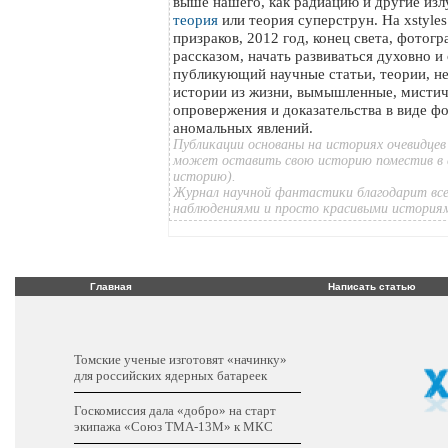
выше нашего, как радиацию и другие изл
теория
или теория суперструн. На xstyle
призраков, 2012 год, конец света, фотог
рассказом, начать развиваться духовно и
публикующий научные статьи, теории, н
истории из жизни, вымышленные, мистич
опровержения и доказательства в виде ф
аномальных явлений.
Публикации основаны на историях очевидцев
может оставить свою историю поместив в 
историю).
Журнал научной фантастики благодарит все
наблюдениями и просто красивыми история
Главная
Написать статью
Томские ученые изготовят «начинку»
для российских ядерных батареек
Госкомиссия дала «добро» на старт
экипажа «Союз ТМА-13М» к МКС