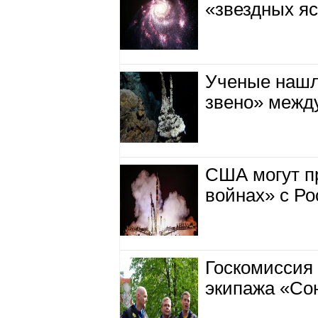
«звездных я
Ученые нашл
звено» межд
США могут п
войнах» с Р
Госкомиссия 
экипажа «Со