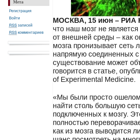
Мета
Регистрация
Войти
МОСКВА, 15 июн – РИА 
RSS
записей
что наш мозг не являетс
RSS
комментариев
от внешней среды – как 
мозга пронизывает сеть 
напрямую соединенных с
существование может объ
говорится в статье, опуб
of Experimental Medicine.
«Мы были просто ошелом
найти столь большую сет
подключенных к мозгу. Э
полностью переворачивае
как из мозга выводится л
шанс посмотреть на мног