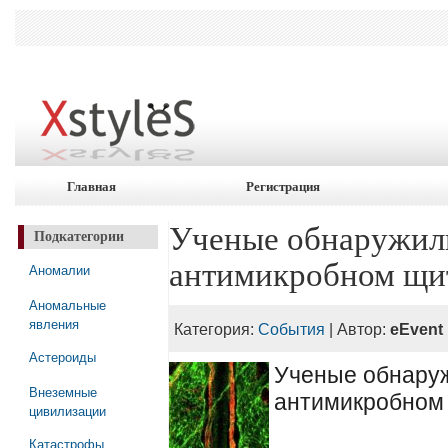
Главная
Регистрация
Ученые обнаружили
Подкатегории
антимикробном щи
Аномалии
Аномальные
явления
Категория:
События
| Автор:
eEvent
Астероиды
Ученые обнаруж
Внеземные
антимикробном
цивилизации
Катастрофы