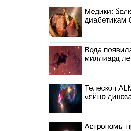
Медики: бел
диабетикам б
Вода появил
миллиард ле
Телескоп AL
«яйцо диноз
Астрономы п