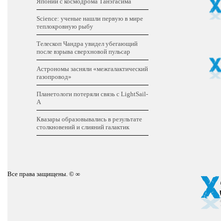
Японии с космодрома Танэгасима
Science: ученые нашли первую в мире
теплокровную рыбу
Телескоп Чандра увидел убегающий
после взрыва сверхновой пульсар
Астрономы засняли «межгалактический
газопровод»
Планетологи потеряли связь с LightSail-
A
Квазары образовывались в результате
столкновений и слияний галактик
Все права защищены. © ∞