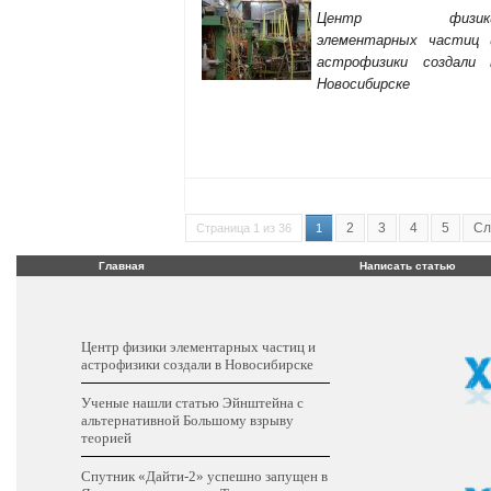
Центр физик
элементарных частиц 
астрофизики создали 
Новосибирске
2
3
4
5
Сл
Страница 1 из 36
1
Главная
Написать статью
Центр физики элементарных частиц и
астрофизики создали в Новосибирске
Ученые нашли статью Эйнштейна с
альтернативной Большому взрыву
теорией
Cпутник «Дайти-2» успешно запущен в