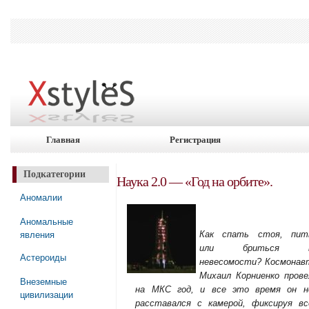
Главная
Регистрация
Подкатегории
Наука 2.0 — «Год на орбите».
Аномалии
Аномальные
явления
Как спать стоя, пит
или бриться 
Астероиды
невесомости? Космонав
Михаил Корниенко прове
Внеземные
на МКС год, и все это время он н
цивилизации
расставался с камерой, фиксируя вс