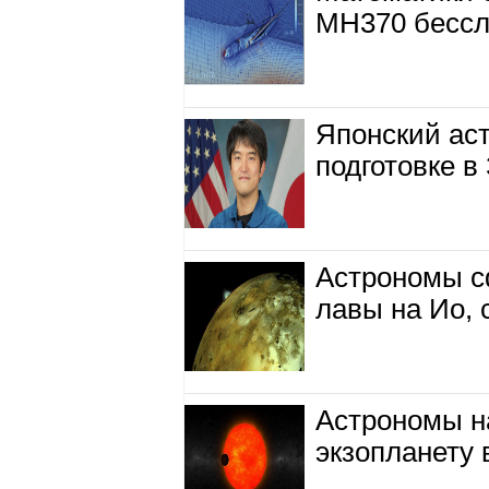
MH370 бессл
Японский ас
подготовке в
Астрономы с
лавы на Ио,
Астрономы н
экзопланету 