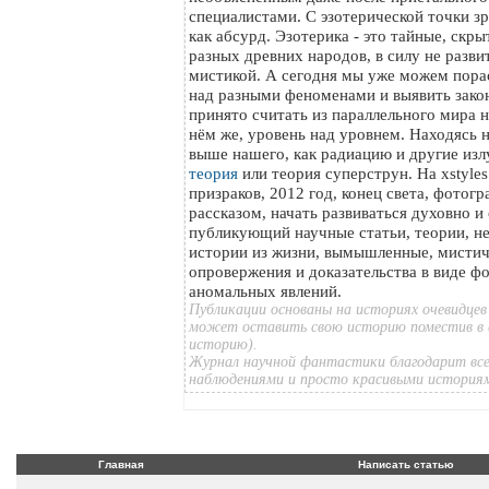
специалистами. С эзотерической точки з
как абсурд. Эзотерика - это тайные, скр
разных древних народов, в силу не разви
мистикой. А сегодня мы уже можем пора
над разными феноменами и выявить зако
принято считать из параллельного мира на
нём же, уровень над уровнем. Находясь 
выше нашего, как радиацию и другие изл
теория
или теория суперструн. На xstyle
призраков, 2012 год, конец света, фотог
рассказом, начать развиваться духовно и
публикующий научные статьи, теории, н
истории из жизни, вымышленные, мистич
опровержения и доказательства в виде ф
аномальных явлений.
Публикации основаны на историях очевидцев
может оставить свою историю поместив в 
историю).
Журнал научной фантастики благодарит все
наблюдениями и просто красивыми история
Главная
Написать статью