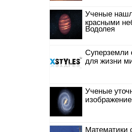
Ученые нашл
красными не
Водолея
Суперземли 
для жизни м
Ученые уточ
изображение
Математики 