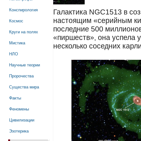
Конспирология
Галактика NGC1513 в соз
настоящим «серийным ки
Космос
последние 500 миллионов 
Круги на полях
«пиршеств», она успела у
Мистика
несколько соседних карли
НЛО
Научные теории
Пророчества
Существа мира
Факты
Феномены
Цивилизации
Эзотерика