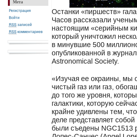
Мета
Регистрация
Останки «пиршеств» гала
Войти
Часов рассказали ученым 
RSS
записей
настоящим «серийным ки
RSS
комментариев
который уничтожил нескол
в минувшие 500 миллионов
опубликованной в журнале
Astronomical Society.
«Изучая ее окраины, мы 
чистый газ или газ, обо
до того же уровня, котор
галактики, которую сейч
крайне удивлены тем, чт
деле представляет собой 
были съедены NGC1513 р
Лопес-Санчес (Angel Lop