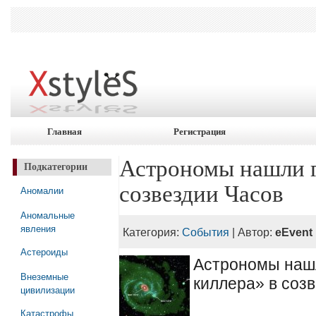
Главная
Регистрация
Астрономы нашли г
Подкатегории
созвездии Часов
Аномалии
Аномальные
явления
Категория:
События
| Автор:
eEvent
Астероиды
Астрономы нашл
Внеземные
киллера» в соз
цивилизации
Катастрофы