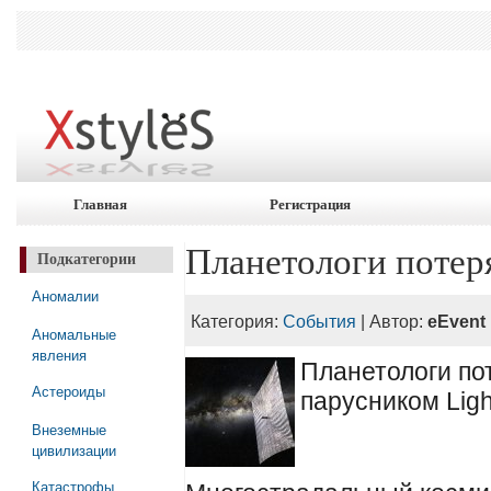
Главная
Регистрация
Планетологи потеря
Подкатегории
Аномалии
Категория:
События
| Автор:
eEvent
Аномальные
явления
Планетологи по
Астероиды
парусником Ligh
Внеземные
цивилизации
Катастрофы