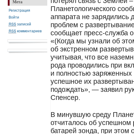
потерял связь с Землей 
Мета
Планетологического соо
Регистрация
аппарата не зарядились д
Войти
проблем с развертывание
RSS
записей
RSS
комментариев
сообщает пресс-служба о
«(Когда мы узнали об эт
об экстренном развертыв
учитывая, что все назем
рода проводились при вк
и полностью заряженных 
успешное их развертыва
подождать», — заявил ру
Спенсер.
В минувшую среду Плане
отчиталось об успешном
батарей зонда, при этом 