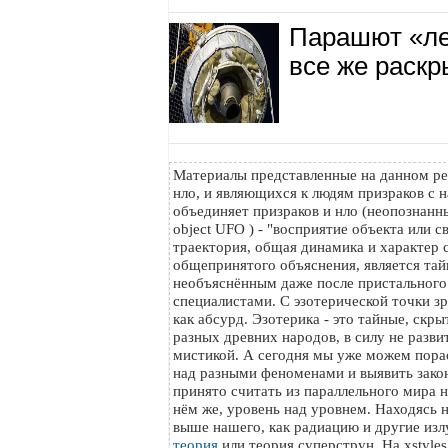
Парашют «л
все же раск
Материалы представленные на данном ре
нло, и являющихся к людям призраков с н
объединяет призраков и нло (неопознанный
object UFO ) - "восприятие объекта или с
траектория, общая динамика и характер с
общепринятого объяснения, является тайн
необъяснённым даже после пристального
специалистами. С эзотерической точки з
как абсурд. Эзотерика - это тайные, скр
разных древних народов, в силу не разви
мистикой. А сегодня мы уже можем пора
над разными феноменами и выявить зако
принято считать из параллельного мира на
нём же, уровень над уровнем. Находясь 
выше нашего, как радиацию и другие изл
теория
или теория суперструн. На xstyle