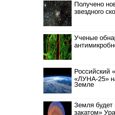
Получено но
звездного ск
Ученые обна
антимикробн
Российский 
«ЛУНА-25» н
Земле
Земля будет
закатом» Ура