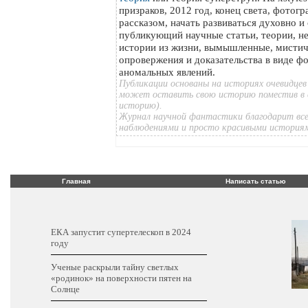
призраков, 2012 год, конец света, фотог
рассказом, начать развиваться духовно и
публикующий научные статьи, теории, н
истории из жизни, вымышленные, мистич
опровержения и доказательства в виде ф
аномальных явлений.
Публикации основаны на историях очевидцев
может оставить свою историю поместив в 
историю).
Журнал научной фантастики благодарит все
наблюдениями и просто красивыми история
Главная
Написать статью
ЕКА запустит супертелескоп в 2024
году
Ученые раскрыли тайну светлых
«родинок» на поверхности пятен на
Солнце