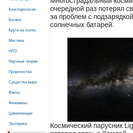
Многострадальный космич
очередной раз потерял свя
Конспирология
за проблем с подзарядкой
Космос
солнечных батарей.
Круги на полях
Мистика
НЛО
Научные теории
Пророчества
Существа мира
Факты
Феномены
Цивилизации
Эзотерика
Космический парусник Lig