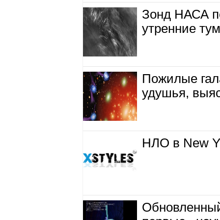
Зонд НАСА п
утренние ту
Пожилые гала
удушья, выя
НЛО в New Yo
Обновленный
первые «нау