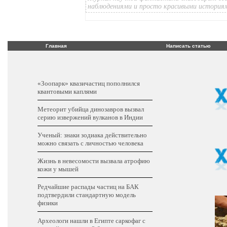
наблюдениями и просто красивыми история
Главная
Написать статью
«Зоопарк» квазичастиц пополнился
квантовыми каплями
Метеорит убийца динозавров вызвал
серию извержений вулканов в Индии
Ученый: знаки зодиака действительно
можно связать с личностью человека
Жизнь в невесомости вызвала атрофию
кожи у мышей
Редчайшие распады частиц на БАК
подтвердили стандартную модель
физики
Археологи нашли в Египте саркофаг с