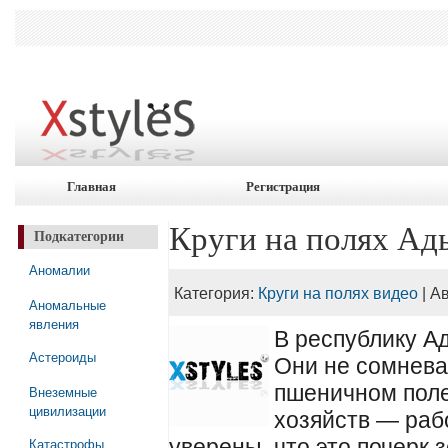
Главная
Регистрация
Круги на полях Ад
Подкатегории
Аномалии
Категория:
Круги на полях видео
| А
Аномальные
явления
В республику А
Астероиды
Они не сомневаю
пшеничном поле
Внеземные
цивилизации
хозяйств — раб
Катастрофы
уверены, что это почерк 