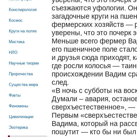
съезжаются уфологии. Он
Конспирология
загадочные круги на пшен
Космос
фермерских хозяйств — р
Круги на полях
уверены, что это почерк 
Меньше всего фермер Ва
Мистика
его пшеничное поле стал
НЛО
и друзья сюда приходят, к
Научные теории
где росли колосья — таин
происхождении Вадим ср
Пророчества
след.
Существа мира
«В ночь с субботы на вос
Факты
Думали – авария, останов
Феномены
сверхъестественное», — 
Первым «сверхъестестве
Цивилизации
Вадима, который на расс
Эзотерика
пошутит — кто бы ни был 