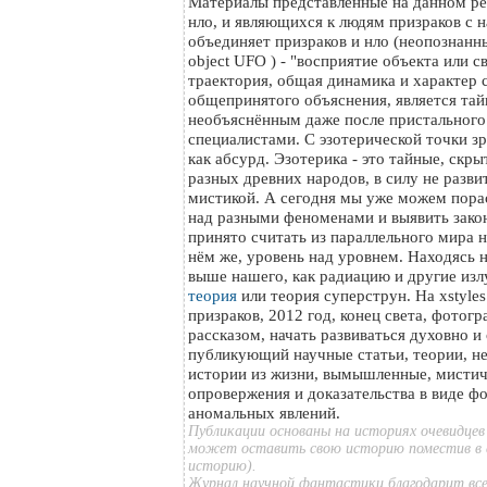
Материалы представленные на данном ре
нло, и являющихся к людям призраков с н
объединяет призраков и нло (неопознанный
object UFO ) - "восприятие объекта или с
траектория, общая динамика и характер с
общепринятого объяснения, является тайн
необъяснённым даже после пристального
специалистами. С эзотерической точки з
как абсурд. Эзотерика - это тайные, скр
разных древних народов, в силу не разви
мистикой. А сегодня мы уже можем пора
над разными феноменами и выявить зако
принято считать из параллельного мира на
нём же, уровень над уровнем. Находясь 
выше нашего, как радиацию и другие изл
теория
или теория суперструн. На xstyle
призраков, 2012 год, конец света, фотог
рассказом, начать развиваться духовно и
публикующий научные статьи, теории, н
истории из жизни, вымышленные, мистич
опровержения и доказательства в виде ф
аномальных явлений.
Публикации основаны на историях очевидцев
может оставить свою историю поместив в 
историю).
Журнал научной фантастики благодарит все