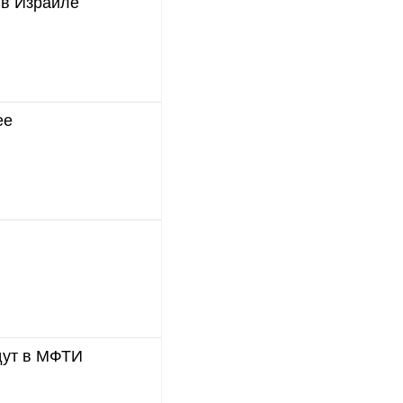
 в Израиле
ее
дут в МФТИ