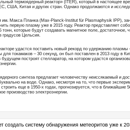
ьный термоядерный реактор» (ITER), который в настоящее вре
 ЕС, США, Китая и других стран. Однако продолжаются и исслед
им. Макса Планка (Max-Planck-Institut für Plasmaphysik IPP), 
учить первую плазму уже в 2015 году. Реактор представляет со
 тонн, которые будут создавать магнитное поле, достаточное, 
в градусов Цельсия.
еакторе удастся поставить новый рекорд по удержанию плазмы –
для токамаков – 30 секунд, он был поставлен в 2013 году в Ки
 будущем построят стелларатор, на котором удастся организов
энергии.
ядерного синтеза предлагает человечеству неиссякаемый и до
буквально на воде. Однако, несмотря на то, что первые экспер
троить еще в 1950-х годах, прогнозируется, что в ближайшие 50
е производство электроэнергии.
т создать систему обнаружения метеоритов уже к 20