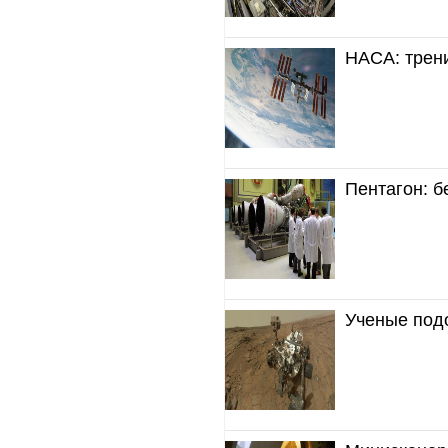
НАСА: трен
Пентагон: б
Ученые подо