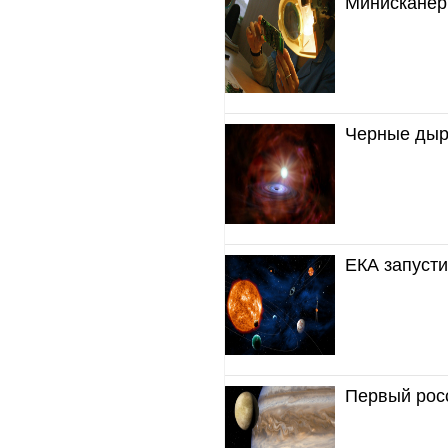
Минисканер
Черные дыр
ЕКА запусти
Первый росс