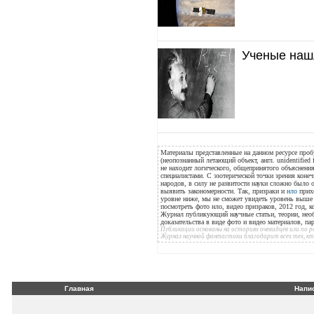
Ученые наш
Материалы представленные на данном ресурсе проб
(неопознанный летающий объект, англ. unidentified 
не находит логического, общепринятого объяснения
специалистами. С эзотерической точки зрения конеч
народов, в силу не развитости науки сложно было
выявить закономерности. Так, призраки и
нло
прихо
уровне ниже, мы не сможет увидеть уровень выше н
посмотреть фото нло, видео призраков, 2012 год, к
Журнал публикующий научные статьи, теории, нео
доказательства в виде фото и видео материалов, п
Публикации основаны на историях очевидцев или по
Журнал научной фантастики благодарит всех тех, к
Главная
Напи