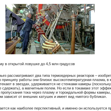
му в открытой ловушке до 4,5 млн градусов
рьез рассматривают два типа термоядерных реакторов – изобр
о принципу работы они близки: высокотемпературная плазма, в
отекают в звездах, удерживается не стенками камеры (поскольк
 сдержать), а магнитным полем. Но если в токамаке этот эффек
ет пропускания тока через плазму и тороидальной формы камеры
ом зависит от внешних катушек и имеет вид «мятого бублика».
ется как наиболее перспективный, и именно он используется п