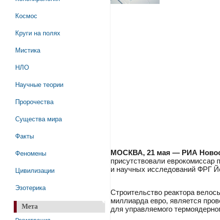
Космос
Круги на полях
Мистика
НЛО
Научные теории
Пророчества
Существа мира
Факты
Феномены
МОСКВА, 21 мая — РИА Новос
присутствовали еврокомиссар п
и научных исследований ФРГ Йох
Цивилизации
Эзотерика
Строительство реактора велось
миллиарда евро, является пров
Мета
для управляемого термоядерног
Регистрация