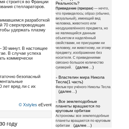
мя строится во Франции
Реальность?
ования стеллараторов.
Привидение (призрак)
— нечто,
что привиделось; образ (обычно,
визуальный), имеющий вид
занимавшемся разработкой
человека, животного или
бой 70 сверхпроводящих
неодушевлённого предмета, но
чтобы удержать плазму
не являющийся данным
объектом и наделённый
свойствами, не присущими ни
человеку, ни животному, ни этому
 30 минут. В настоящее
предмету, изображение без
тае. В случае успеха
носителя. С привидениями
ать коммерчески
связано большое количество
суеверий.
(далее…)
статочно безопасный
»
Властелин мира Никола
иментальные
Тесла(1 часть)
 лет вряд ли с их
Фильм про учёного Николы Тесла
(далее…)
»
Все землеподобные
© Xstyles
eEvent
планеты вращаются по
круговым орбитам
Астрономы: все землеподобные
планеты вращаются по круговым
30 году
орбитам
(далее…)