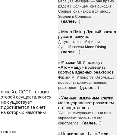
месяц за месяцем, — она прямо
рядом с Солнцем, она обходит
Солнце, она находится между
Землей и Солнцем
(далее…)
»
Moon Rising Лунный восход
русская озвучка.
Документальный фильм —
Лунный восход
Moon Rising
.
(далее…)
»
Физики МГУ помогут
«Атоммашу» проверять
корпуса ядерных реакторов
Физики МГУ помогут «Атоммашу»
проверять корпуса ядерных
реакторов
(далее…)
етенный в СССР токамак
 которой осуществляются
»
Ученые: иммунные клетки
у не существует
мозга управляют развитием
т достигается за счет
его соцотделов
, на которых намотаны
Ученые: иммунные клетки мозга
управляют развитием его
соцотделов
(далее…)
роектом
»
Привидения. Глюк? или