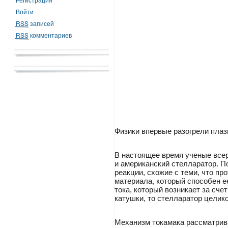
Войти
RSS
записей
RSS
комментариев
Физики впервые разогрели плаз
В настоящее время ученые все
и американский стелларатор. П
реакции, схожие с теми, что пр
материала, который способен ее
тока, который возникает за сч
катушки, то стелларатор целик
Механизм токамака рассматрива