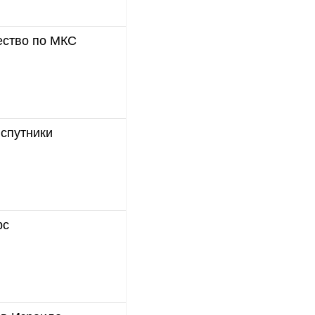
ество по МКС
 спутники
рс