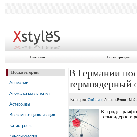
Главная
Регистрация
В Германии по
Подкатегории
термоядерный 
Аномалии
Аномальные явления
Категория:
События
| Автор:
eEvent
| Май 
Астероиды
В городе Грайфс
Внеземные цивилизации
термоядерного р
Катастрофы
Конспирология