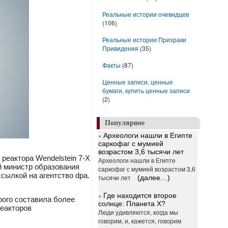
Реальные истории очевидцев
(106)
Реальные истории Призраки
Привидения
(35)
Факты
(87)
Ценные записи, ценные
бумаги, купить ценные записи
(2)
Популярное
»
Археологи нашли в Египте
саркофаг с мумией
возрастом 3,6 тысячи лет
реактора Wendelstein 7-X
Археологи нашли в Египте
й министр образования
саркофаг с мумией возрастом 3,6
сылкой на агентство dpa.
тысячи лет
(далее…)
»
Где находится второе
рого составила более
солнце: Планета X?
реакторов
Люди удивляются, когда мы
говорим, и, кажется, говорим