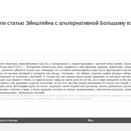
ли статью Эйнштейна с альтернативной Большому в
уют объяснить такие феномены как нло, и являющихся к людям призраков с научной точки зрения. Казал
flying object UFO ) - "восприятие объекта или света, видимого в небе феномен, призрак, траектория, общ
, является тайной не только для очевидцев, но и остаётся необъяснённым даже после пристального изуче
но всё окутано мистикой и смотрится как абсурд. Эзотерика - это тайные, скрытые знания которые собир
 объяснить не связывая с мистикой. А сегодня мы уже можем порассуждать применяя ту или иную научн
дят, как принято считать из параллельного мира на самом деле это не так, всё в мире находится в нём ж
ашего, как радиацию и другие излучения, на это есть научная теория называемая
М-теория
или теория с
онец света, фотографии круги на полях, поделится своей теорией или рассказом, начать развиваться духов
бычные события в мире, а также реальные истории из жизни, вымышленные, мистические рассказы, при
аранормальных, аномальных явлений.
 рассказам близких, каждый посетитель может оставить свою историю поместив в соответствующий раздел 
то поделился своими теориями, наблюдениями и просто красивыми историями!
сать статью
Rss