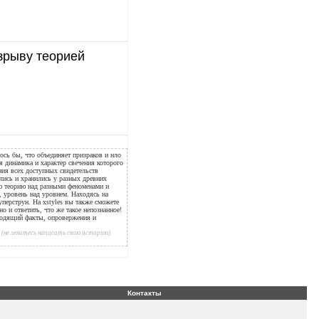
зрыву теорией
ось бы, что объединяет призраков и нло
ая динамика и характер свечения которого
ния всех доступных свидетельств
ались и хранились у разных древних
ую теорию над разными феноменами и
е, уровень над уровнем. Находясь на
уперструн. На xstyles вы также сможете
но и ответить, что же такое непознанное!
водящий факты, опровержения и
(не ленитесь написать свою историю).
Контакты