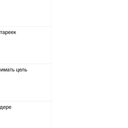
атареек
нимать цель
йдере