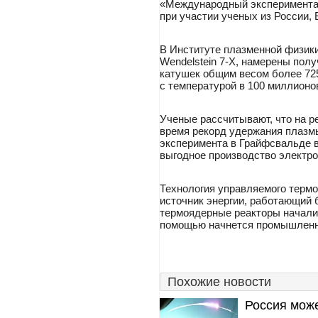
«Международный экспериментал
при участии ученых из России,
В Институте плазменной физики 
Wendelstein 7-X, намерены пол
катушек общим весом более 725
с температурой в 100 миллионо
Ученые рассчитывают, что на р
время рекорд удержания плазмы 
эксперимента в Грайфсвальде в
выгодное производство электро
Технология управляемого термо
источник энергии, работающий 
термоядерные реакторы начали с
помощью начнется промышленно
Похожие новости
Россия може