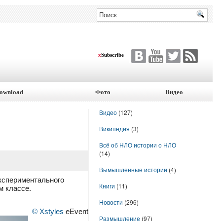
x
Subscribe
ownload
Фото
Видео
Видео
(127)
Википедия
(3)
Всё об НЛО истории о НЛО
(14)
Вымышленные истории
(4)
экспериментального
Книги
(11)
м классе.
Новости
(296)
© Xstyles
eEvent
Размышление
(97)