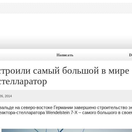
Написать
D
строили самый большой в мире
стелларатор
26, 2014
вальде на северо-востоке Германии завершено строительство 
еактора-стелларатора Wendelstein 7-X – самого большого в свое