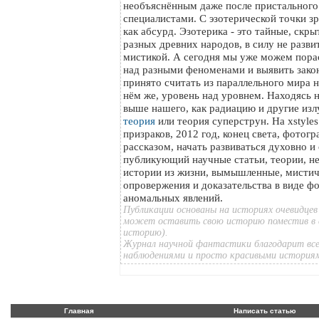
необъяснённым даже после пристального
специалистами. С эзотерической точки з
как абсурд. Эзотерика - это тайные, скр
разных древних народов, в силу не разви
мистикой. А сегодня мы уже можем пора
над разными феноменами и выявить зако
принято считать из параллельного мира на
нём же, уровень над уровнем. Находясь 
выше нашего, как радиацию и другие изл
теория
или теория суперструн. На xstyle
призраков, 2012 год, конец света, фотог
рассказом, начать развиваться духовно и
публикующий научные статьи, теории, н
истории из жизни, вымышленные, мистич
опровержения и доказательства в виде ф
аномальных явлений.
Публикации основаны на историях очевидцев
может оставить свою историю поместив в 
историю).
Журнал научной фантастики благодарит все
наблюдениями и просто красивыми история
Главная
Написать статью