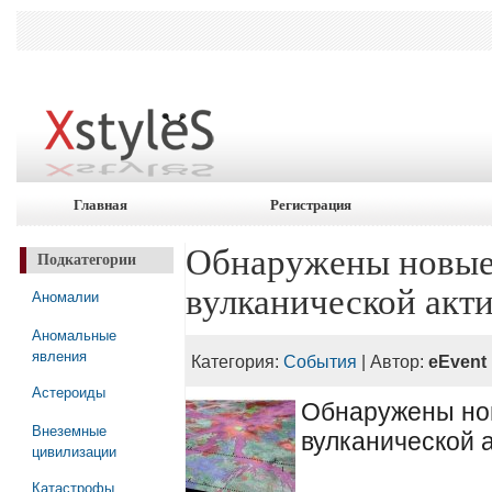
Главная
Регистрация
Обнаружены новые 
Подкатегории
вулканической акт
Аномалии
Аномальные
явления
Категория:
События
| Автор:
eEvent
Астероиды
Обнаружены но
Внеземные
вулканической 
цивилизации
Катастрофы