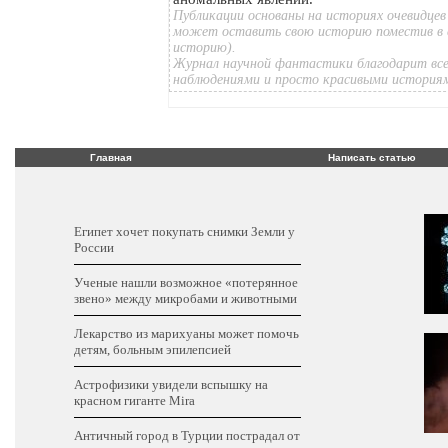
Публикации основаны на историях очевидцев
может оставить свою историю поместив в 
историю).
Журнал научной фантастики благодарит все
наблюдениями и просто красивыми история
Главная
Написать статью
Египет хочет покупать снимки Земли у
России
Ученые нашли возможное «потерянное
звено» между микробами и животными
Лекарство из марихуаны может помочь
детям, больным эпилепсией
Астрофизики увидели вспышку на
красном гиганте Mira
Античный город в Турции пострадал от