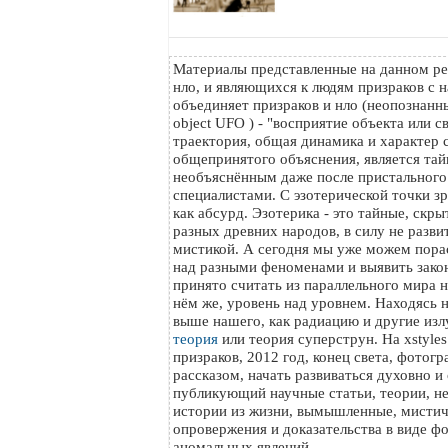
Материалы представленные на данном ре
нло, и являющихся к людям призраков с н
объединяет призраков и нло (неопознанный
object UFO ) - "восприятие объекта или с
траектория, общая динамика и характер с
общепринятого объяснения, является тайн
необъяснённым даже после пристального
специалистами. С эзотерической точки з
как абсурд. Эзотерика - это тайные, скр
разных древних народов, в силу не разви
мистикой. А сегодня мы уже можем пора
над разными феноменами и выявить зако
принято считать из параллельного мира на
нём же, уровень над уровнем. Находясь 
выше нашего, как радиацию и другие изл
теория
или теория суперструн. На xstyle
призраков, 2012 год, конец света, фотог
рассказом, начать развиваться духовно и
публикующий научные статьи, теории, н
истории из жизни, вымышленные, мистич
опровержения и доказательства в виде ф
аномальных явлений.