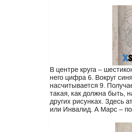
В центре круга – шестико
него цифра 6. Вокруг син
насчитывается 9. Получае
такая, как должна быть, н
других рисунках. Здесь а
или Инвалид. А Марс – п