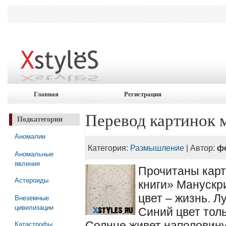
Главная
Регистрация
Перевод картинок 
Подкатегории
Аномалии
Категория:
Размышление
| Автор:
ф
Аномальные
явления
Прочитаны карт
Астероиды
книги» Манускр
цвет – жизнь. Л
Внеземные
цивилизации
Синий цвет толь
Катастрофы
Солнце живет наполовину,