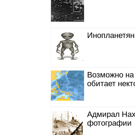
Инопланетян
Возможно на
обитает нек
Адмирал Нах
фотографии