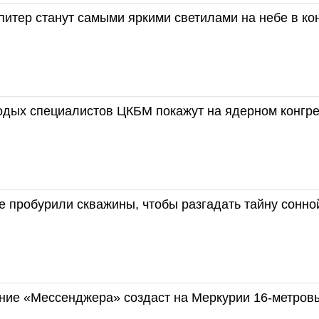
итер станут самыми яркими светилами на небе в ко
одых специалистов ЦКБМ покажут на ядерном конгр
е пробурили скважины, чтобы разгадать тайну сонно
ние «Мессенджера» создаст на Меркурии 16-метров