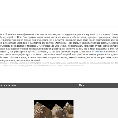
уют объяснить такие феномены как нло, и являющихся к людям призраков с научной точки зрения. Казал
flying object UFO ) - "восприятие объекта или света, видимого в небе феномен, призрак, траектория, общ
, является тайной не только для очевидцев, но и остаётся необъяснённым даже после пристального изуче
но всё окутано мистикой и смотрится как абсурд. Эзотерика - это тайные, скрытые знания которые собир
 объяснить не связывая с мистикой. А сегодня мы уже можем порассуждать применяя ту или иную научн
дят, как принято считать из параллельного мира на самом деле это не так, всё в мире находится в нём ж
ашего, как радиацию и другие излучения, на это есть научная теория называемая
М-теория
или теория с
онец света, фотографии круги на полях, поделится своей теорией или рассказом, начать развиваться духов
бычные события в мире, а также реальные истории из жизни, вымышленные, мистические рассказы, при
аранормальных, аномальных явлений.
 рассказам близких, каждый посетитель может оставить свою историю поместив в соответствующий раздел 
то поделился своими теориями, наблюдениями и просто красивыми историями!
сать статью
Rss