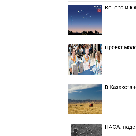
Венера и Юп
Проект мол
В Казахстан
НАСА: паде