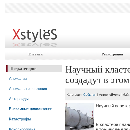
Главная
Регистрация
Научный класт
Подкатегории
создадут в этом
Аномалии
Аномальные явления
Категория:
События
| Автор:
eEvent
| Май 
Астероиды
Научный кластер
Внеземные цивилизации
Катастрофы
В кластере план
Конспирология
в том числе для