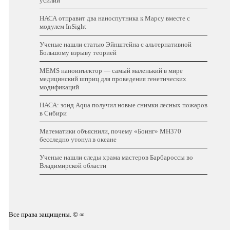
усилий
НАСА отправит два наноспутника к Марсу вместе с
модулем InSight
Ученые нашли статью Эйнштейна с альтернативной
Большому взрыву теорией
MEMS наноинъектор — самый маленький в мире
медицинский шприц для проведения генетических
модификаций
НАСА: зонд Aqua получил новые снимки лесных пожаров
в Сибири
Математики объяснили, почему «Боинг» MH370
бесследно утонул в океане
Ученые нашли следы храма мастеров Барбароссы во
Владимирской области
Все права защищены. © ∞