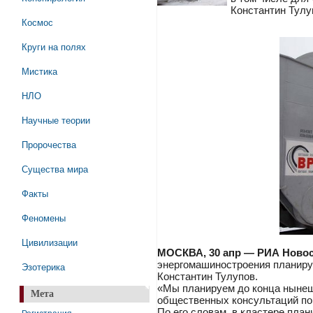
Константин Тулу
Космос
Круги на полях
Мистика
НЛО
Научные теории
Пророчества
Существа мира
Факты
Феномены
Цивилизации
МОСКВА, 30 апр — РИА Новос
энергомашиностроения планируе
Эзотерика
Константин Тулупов.
«Мы планируем до конца нынешн
Мета
общественных консультаций по 
По его словам, в кластере пла
Регистрация