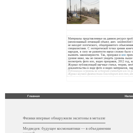
Материалы представленные на данном ресурсе проб
(неопознанный летающий объект, англ. unidentified 
не находит логического, общепринятого объяснения
специалистами. С эзотерической точки зрения конеч
народов, в силу не развитости науки сложно было
выявить закономерности. Так, призраки и
нло
прихо
уровне ниже, мы не сможет увидеть уровень выше н
посмотреть фото нло, видео призраков, 2012 год, к
Журнал публикующий научные статьи, теории, нео
доказательства в виде фото и видео материалов, п
Публикации основаны на историях очевидцев или по
Журнал научной фантастики благодарит всех тех, к
Главная
Напи
Физики впервые обнаружили экситоны в металле
Медведев: будущее космонавтики — в объединении