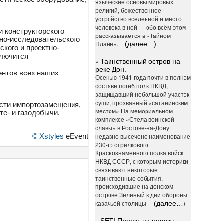
языческие основы мировых
религий, божественное
устройство вселенной и место
человека в ней — обо всём этом
и конструкторского
рассказывается в «Тайном
но-исследовательского
Плане».
(далее…)
кого и проектно-
ключится
»
Таинственный остров на
реке Дон.
ентов всех наших
Осенью 1941 года почти в полном
составе погиб полк НКВД,
защищавший небольшой участок
суши, прозванный «сатанинским
асти импортозамещения,
местом» На мемориальном
те- и газодобычи.
комплексе «Стела воинской
славы» в Ростове-на-Дону
недавно высечено наименование
© Xstyles
eEvent
230-го стрелкового
Краснознаменного полка войск
НКВД СССР, с которым историки
связывают некоторые
таинственные события,
происходившие на донском
острове Зеленый в дни обороны
казачьей столицы.
(далее…)
»
SETI Проект по поиску