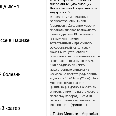
внеземных цивилизаций.
нце июня
Космический Разум вне или
внутри нас?
В 1959 году американские
радиоастрономы Филип
Моррисон и Джузеппе Коккони,
проанализировав возможности
связи с другими ВЦ, пришли к
выводу, что наиболее
ессе в Париже
естественный и практически
осуществимый канал связи
может быть установлен с
помощью электромагнитных волн
в диапазоне от 3 см до 300 м.
Они предложили искать
искусственные сигналы из
космоса на частоте радиолинии
й болезни
водорода 1420 МГц (21 см). По их
мнению любая развитая
цивилизация должна обратить
внимание именно на эту частоту,
поскольку водород — самый
распространённый элемент во
Вселенной.
(далее…)
ый кратер
»
Тайна Мистики «Меркаба»