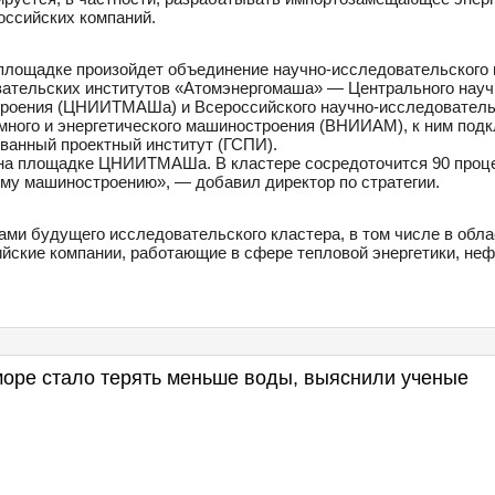
оссийских компаний.
 площадке произойдет объединение научно-исследовательского 
ательских институтов «Атомэнергомаша» — Центрального науч
троения (ЦНИИТМАШа) и Всероссийского научно-исследовательс
омного и энергетического машиностроения (ВНИИАМ), к ним под
ванный проектный институт (ГСПИ).
на площадке ЦНИИТМАШа. В кластере сосредоточится 90 проц
ому машиностроению», — добавил директор по стратегии.
ами будущего исследовательского кластера, в том числе в обл
ийские компании, работающие в сфере тепловой энергетики, неф
море стало терять меньше воды, выяснили ученые