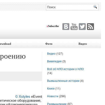
x
Subscribe
ownload
Фото
Видео
Видео
(127)
троению
Википедия
(3)
Всё об НЛО истории о НЛО
(14)
Вымышленные истории
(4)
Книги
(11)
Новости
(296)
© Xstyles
eEvent
гетическое оборудование,
Размышление
(97)
егии «Атомэнергомаша»