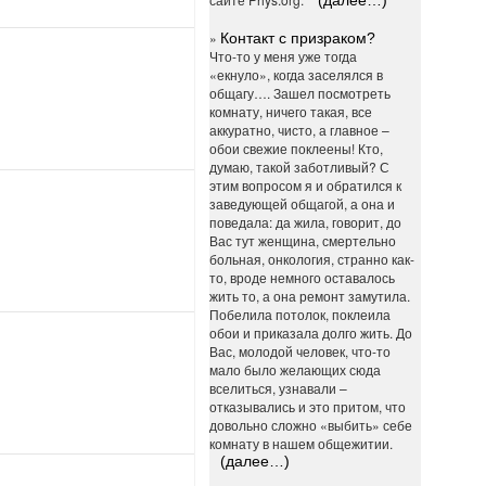
(далее…)
»
Контакт с призраком?
Что-то у меня уже тогда
«екнуло», когда заселялся в
общагу…. Зашел посмотреть
комнату, ничего такая, все
аккуратно, чисто, а главное –
обои свежие поклеены! Кто,
думаю, такой заботливый? С
этим вопросом я и обратился к
заведующей общагой, а она и
поведала: да жила, говорит, до
Вас тут женщина, смертельно
больная, онкология, странно как-
то, вроде немного оставалось
жить то, а она ремонт замутила.
Побелила потолок, поклеила
обои и приказала долго жить. До
Вас, молодой человек, что-то
мало было желающих сюда
вселиться, узнавали –
отказывались и это притом, что
довольно сложно «выбить» себе
комнату в нашем общежитии.
(далее…)