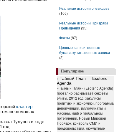
Реальные истории очевидцев
(106)
Реальные истории Призраки
Привидения
(35)
Факты
(87)
Ценные записи, ценные
бумаги, купить ценные записи
(2)
Популярное
»
Тайный План — Esoteric
Agenda.
«Тайный План» (Esoteric Agenda)
поэтапно раскрывает секреты
элиты. 2012 год, закулисы
политики и экономики, программа
кторский
кластер
депопуляции, иллюминаты и
«Атомэнергомаша»
масоны, миф о глобальном
потеплении, Новый Мировой
казал Тулупов в ходе
Порядок, контроль СМИ и
 год.
продовольствия, оккультные
гетическое оборудование,