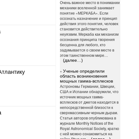
Очень важное место в понимании
механики вселенной занимает
понятие «МЕРКАБА». Если
осознать назначение и принцип
действия этого понятия, человек
становится действительно
а
неуязвим. Меркаба как механизм
осознания принципа творения
бесценна для любого, кто
задумывается о своем месте в
этом таинственном мире…
(далее…)
»
Ученые определили
Атлантику
область возникновения
мощных гамма-всплесков
Астрономы Германии, Швеции,
США и Испании обнаружили, что
источник мощных гамма-
всплесков от джетов находится в
непосредственной близости к
а
сверхмассивным черным дырам.
Статья авторов опубликована в
журнале Monthly Notices of the
Royal Astronomical Society, кратко
с ней можно ознакомиться на
сайте Phys.org.