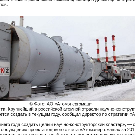
пов.
© Фото: АО «Атомэнергомаш»
ти.
Крупнейший в российской атомной отрасли научно-констру
тся создать в текущем году, сообщил директор по стратегии 
его года создать целый научно-конструкторский кластер», — с
обсуждению проекта годового отчета «Атомэнергомаша» за 2014
нируется, в частности, разрабатывать импортозамещающее энер