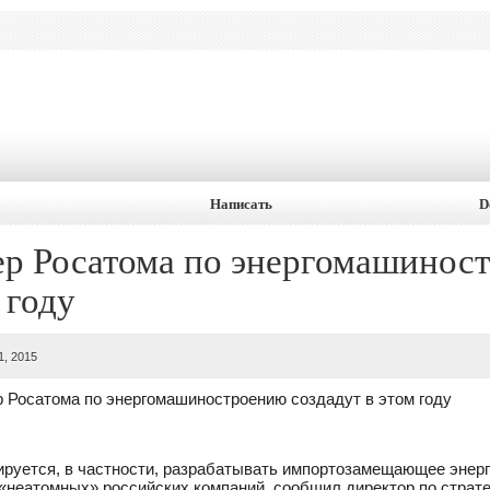
Написать
D
ер Росатома по энергомашинос
 году
1, 2015
 Росатома по энергомашиностроению создадут в этом году
ируется, в частности, разрабатывать импортозамещающее энер
 «неатомных» российских компаний, сообщил директор по страт