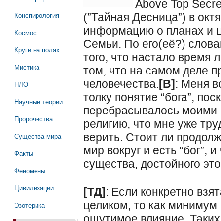
Above Top Secr
Конспирология
(”Тайная Десница”) в октя
информацию о планах и 
Космос
Семьи. По его(её?) слова
Круги на полях
того, что настало время 
Мистика
том, что на самом деле п
человечества.
[В]
: Меня в
НЛО
толку понятие “бога”, пос
Научные теории
перебрасывалось моими 
Пророчества
религию, что мне уже труд
верить. Стоит ли продолжа
Существа мира
мир вокруг и есть “бог”, и
Факты
существа, достойного эт
Феномены
Цивилизации
[ТД]
: Если конкретно взя
целиком, то как минимум
Эзотерика
ощутимое влияние. Таких в