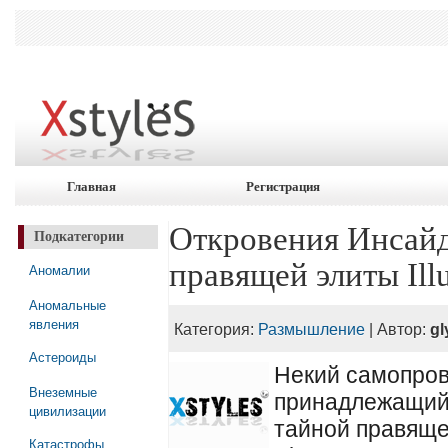
Главная
Регистрация
Откровения Инсайд
Подкатегории
правящей элиты Illu
Аномалии
Аномальные
явления
Категория:
Размышление
| Автор:
gl
Астероиды
Некий самопро
Внеземные
принадлежащий
цивилизации
тайной правяще
Катастрофы