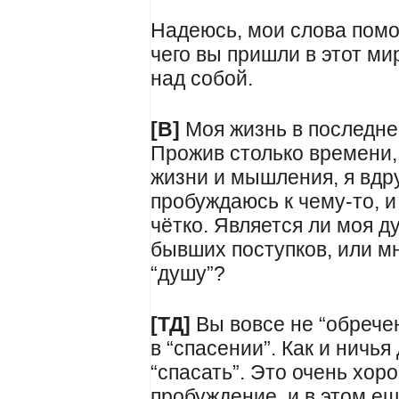
Надеюсь, мои слова помог
чего вы пришли в этот мир
над собой.
[В]
Моя жизнь в последне
Прожив столько времени,
жизни и мышления, я вдру
пробуждаюсь к чему-то, 
чётко. Является ли моя д
бывших поступков, или м
“душу”?
[ТД]
Вы вовсе не “обрече
в “спасении”. Как и ничья
“спасать”. Это очень хор
пробуждение, и в этом е