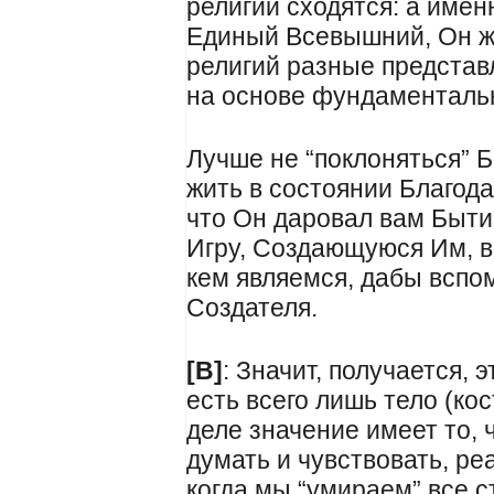
религии сходятся: а имен
Единый Всевышний, Он ж
религий разные представ
на основе фундаментальн
Лучше не “поклоняться” 
жить в состоянии Благода
что Он даровал вам Бытие
Игру, Создающуюся Им, в
кем являемся, дабы вспом
Создателя.
[В]
: Значит, получается, 
есть всего лишь тело (кост
деле значение имеет то, 
думать и чувствовать, ре
когда мы “умираем” все с