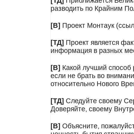
[ТД]
Приближается Велик
разводить по Крайним По
[В]
Проект Монтаук (ссыл
[ТД]
Проект является фак
информация в разных ме
[В]
Какой лучший способ 
если не брать во внима
относительно Нового Вр
[ТД]
Следуйте своему Сер
Доверяйте, своему Внутр
[В]
Объясните, пожалуйст