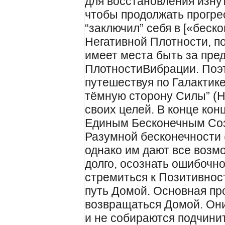
для восстановления изну
чтобы продолжать прогре
“заключил” себя в [«беско
Негативной Плотности, п
имеет места быть за пре
ПлотностиВибрации. Поэт
путешествуя по Галактике
тёмную сторону Силы” (Н
своих целей. В конце кон
Единым Бесконечным Соз
Разумной бесконечности 
однако им дают все возм
долго, осознать ошибочно
стремиться к Позитивнос
путь Домой. Основная про
возвращаться Домой. Они 
и не собираются подчинит