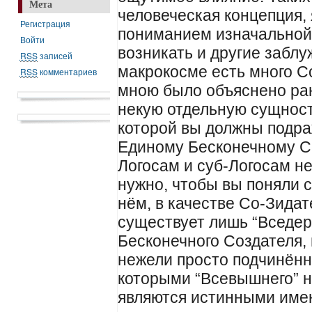
Мета
человеческая концепция
Регистрация
пониманием изначальной 
Войти
возникать и другие заблу
RSS
записей
макрокосме есть много Со
RSS
комментариев
мною было объяснено ран
некую отдельную сущност
которой вы должны подра
Единому Бесконечному С
Логосам и суб-Логосам н
нужно, чтобы вы поняли с
нём, в качестве Со-Зида
существует лишь “Вседер
Бесконечного Создателя, 
нежели просто подчинённ
которыми “Всевышнего” н
являются истинными имен