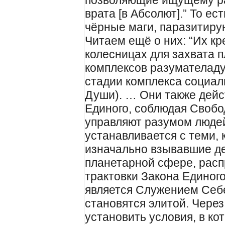
позволяющие ищущему ра
врата [в Абсолют].” То ес
чёрные маги, паразитиру
Читаем ещё о них: “Их к
колесницах для захвата 
комплексов разумателадуш
стадии комплекса социал
Души). … Они также дейс
Единого, соблюдая Свобод
управляют разумом людей
устанавливается с теми, 
изначально взывавшие де
планетарной сфере, рас
трактовки Закона Единого
является Служением Себе
становятся элитой. Через
установить условия, в к