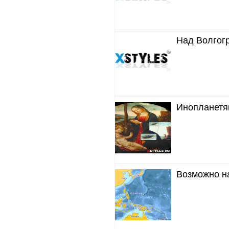
Над Волгог
Инопланетя
Возможно н