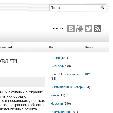
x
Subscribe
ownload
Фото
Видео
Видео
(127)
овали
Википедия
(3)
Всё об НЛО истории о НЛО
(14)
Вымышленные истории
(4)
амых активных в Украине
Книги
(11)
 из них обратил
лю в нескольких десятках
Новости
(296)
столь странного объекта
ошеломленные ребята
Размышление
(97)