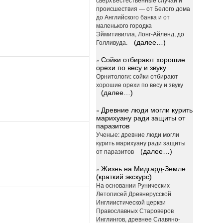
происшествия — от Белого дома
до Английского банка и от
маленького городка
Эймитивилла, Лонг-Айленд, до
Голливуда.
(далее…)
»
Сойки отбирают хорошие
орехи по весу и звуку
Орнитологи: сойки отбирают
хорошие орехи по весу и звуку
(далее…)
»
Древние люди могли курить
марихуану ради защиты от
паразитов
Ученые: древние люди могли
курить марихуану ради защиты
от паразитов
(далее…)
»
Жизнь на Мидгард-Земле
(краткий экскурс)
На основании Рунических
Летописей Древнерусской
Инглиистической церкви
Православных Староверов
Инглингов, древнее Славяно-