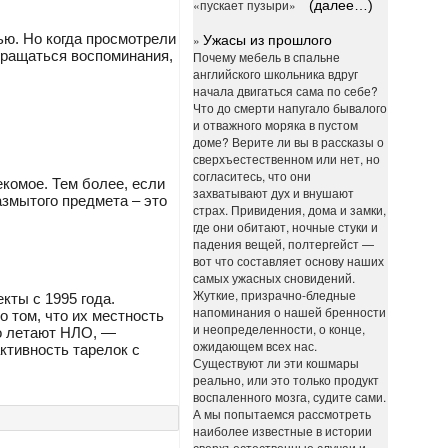
«пускает пузыри»
(далее…)
ью. Но когда просмотрели
»
Ужасы из прошлого
вращаться воспоминания,
Почему мебель в спальне
английского школьника вдруг
начала двигаться сама по себе?
Что до смерти напугало бывалого
и отважного моряка в пустом
доме? Верите ли вы в рассказы о
сверхъестественном или нет, но
согласитесь, что они
екомое. Тем более, если
захватывают дух и внушают
змытого предмета – это
страх. Привидения, дома и замки,
где они обитают, ночные стуки и
падения вещей, полтергейст —
вот что составляет основу наших
самых ужасных сновидений.
Жуткие, призрачно-бледные
кты с 1995 года.
напоминания о нашей бренности
 том, что их местность
и неопределенности, о конце,
но летают НЛО, —
ожидающем всех нас.
ктивность тарелок с
Существуют ли эти кошмары
реально, или это только продукт
воспаленного мозга, судите сами.
А мы попытаемся рассмотреть
наиболее известные в истории
сверхъестественные случаи и