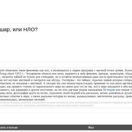
шар, или НЛО?
уют объяснить такие феномены как нло, и являющихся к людям призраков с научной точки зрения. Казал
flying object UFO ) - "восприятие объекта или света, видимого в небе феномен, призрак, траектория, общ
, является тайной не только для очевидцев, но и остаётся необъяснённым даже после пристального изуче
но всё окутано мистикой и смотрится как абсурд. Эзотерика - это тайные, скрытые знания которые собир
 объяснить не связывая с мистикой. А сегодня мы уже можем порассуждать применяя ту или иную научн
дят, как принято считать из параллельного мира на самом деле это не так, всё в мире находится в нём ж
ашего, как радиацию и другие излучения, на это есть научная теория называемая
М-теория
или теория с
онец света, фотографии круги на полях, поделится своей теорией или рассказом, начать развиваться духов
бычные события в мире, а также реальные истории из жизни, вымышленные, мистические рассказы, при
аранормальных, аномальных явлений.
 рассказам близких, каждый посетитель может оставить свою историю поместив в соответствующий раздел 
то поделился своими теориями, наблюдениями и просто красивыми историями!
сать статью
Rss