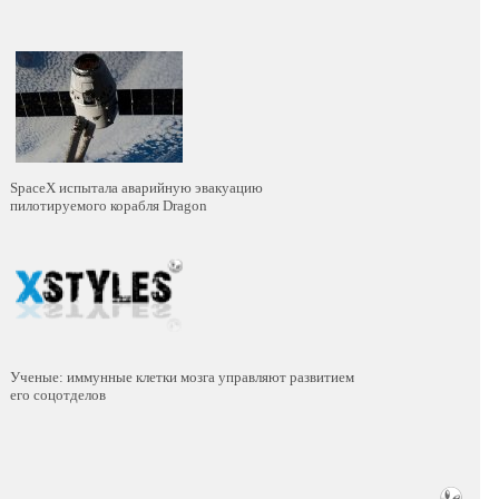
SpaceХ испытала аварийную эвакуацию
пилотируемого корабля Dragon
Ученые: иммунные клетки мозга управляют развитием
его соцотделов