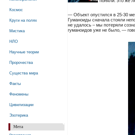
поняли: это же 
Космос
— Объект опустился в 25-30 ме
Круги на полях
Гуманоиды сначала стояли непо
не удалось – мы потеряли созна
гуманоидов уже не было, — гов
Мистика
НЛО
Научные теории
Пророчества
Существа мира
Факты
Феномены
Цивилизации
Эзотерика
Мета
Регистрация