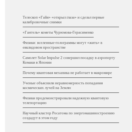
Телескоп «Гайя» «открыл глаза» и сделал первые
калибровочные снимки
«Гантель» кометы Чурюмова-Герасименко
Физики: вселенные-голограммы могут «жить» в
евклидовом пространстве
Самолет Solar Impulse 2 совершил посадку в аэропорту
Комаки в Японии
Почему квантовая механика не работает в макромире
Ученые объяснили неравномерность попадания
космических лучей на Землю
Физики продемонстрировали надежную квантовую
телепортацию
Научный кластер Росатома по энергомашиностроению
создадут в этом году