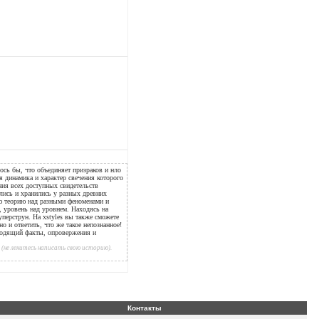
ось бы, что объединяет призраков и нло
ая динамика и характер свечения которого
ния всех доступных свидетельств
ались и хранились у разных древних
ую теорию над разными феноменами и
е, уровень над уровнем. Находясь на
уперструн. На xstyles вы также сможете
но и ответить, что же такое непознанное!
водящий факты, опровержения и
(не ленитесь написать свою историю).
Контакты