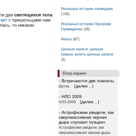
Реальные истории очевидцев
(106)
шли два
светящихся тела
.
такт
с пришельцами нам
Реальные истории Призраки
лись, то никаких
Привидения
(35)
Факты
(87)
Ценные записи, ценные
бумаги, купить ценные записи
(2)
Популярное
»
Встречаются две планеты.
Шутка.
(далее…)
»
НЛО 2009
НЛО 2009
(далее…)
»
Астрофизики увидели, как
сверхмассивная черная
дыра «пускает пузыри»
Астрофизики увидели, как
сверхмассивная черная дыра