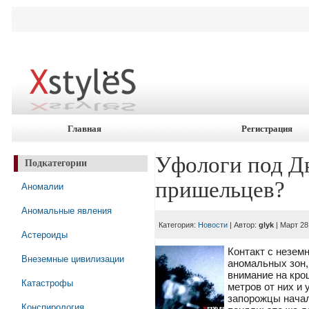
Главная
Регистрация
Уфологи под Д
Подкатегории
пришельцев?
Аномалии
Аномальные явления
Категория:
Новости
| Автор:
glyk
| Март 28
Астероиды
Контакт с незем
Внеземные цивилизации
аномальных зон,
внимание на кро
Катастрофы
метров от них и
запорожцы нача
Конспирология