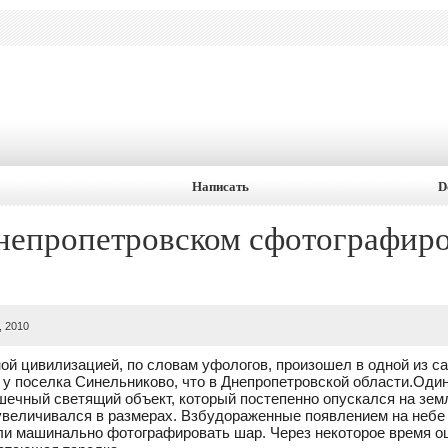
Написать
D
непропетровском сфотографир
, 2010
ной цивилизацией, по словам уфологов, произошел в одной из с
 у поселка Синельниково, что в Днепропетровской области.
Один
шечный светящий объект, который постепенно опускался на зем
 увеличивался в размерах. Взбудораженные появлением на небе 
ли машинально фотографировать шар. Через некоторое время 