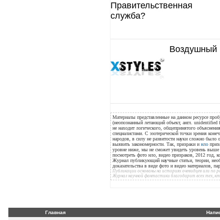
Воздушный 
Материалы представленные на данном ресурсе проб
(неопознанный летающий объект, англ. unidentified 
не находит логического, общепринятого объяснения
специалистами. С эзотерической точки зрения конеч
народов, в силу не развитости науки сложно было
выявить закономерности. Так, призраки и
нло
прихо
уровне ниже, мы не сможет увидеть уровень выше н
посмотреть фото нло, видео призраков, 2012 год, к
Журнал публикующий научные статьи, теории, нео
доказательства в виде фото и видео материалов, п
Публикации основаны на историях очевидцев или по
Журнал научной фантастики благодарит всех тех, к
Главная
Напи