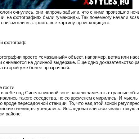
фологи очнулись, они напрочь забыли, что с ними произошло ноч
ечи, на фотографиях были гуманоиды. Так понемногу начали воз
 они смогли выстроить все картину происходящего.
й фотограф:
отографии просто «смазанный» объект, например, ветка или нас
и снимаются на длинной выдержке. Еще одно доказательство ра
 а второй уже более прозрачный.
е гости
в небе над Синельниковой зоне начали замечать странные объе
вались такого соседства, но со временем смирились. И мысль о
о вроде пересадочной станции. То, что над этой зоной регуляр
многие очевидцы убедились. Исследователи связывают такую а
ом районе.