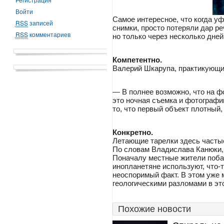
Войти
Самое интересное, что когда у
RSS
записей
снимки, просто потеряли дар р
RSS
комментариев
но только через несколько дней
Компетентно.
Валерий Шкарупа, практикующи
— В полнее возможно, что на ф
это ночная съемка и фотографи
то, что первый объект плотный,
Конкретно.
Летающие тарелки здесь часты
По словам Владислава Канюки, 
Поначалу местные жители побаи
инопланетяне используют, что-т
неоспоримый факт. В этом уже 
геологическими разломами в эт
Похожие новости