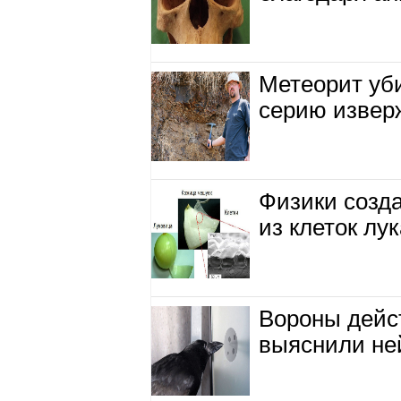
Метеорит уб
серию извер
Физики созд
из клеток лук
Вороны дейс
выяснили не