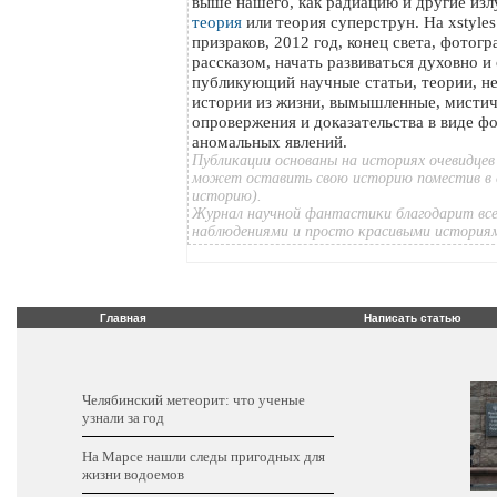
выше нашего, как радиацию и другие изл
теория
или теория суперструн. На xstyle
призраков, 2012 год, конец света, фотог
рассказом, начать развиваться духовно и
публикующий научные статьи, теории, н
истории из жизни, вымышленные, мистич
опровержения и доказательства в виде ф
аномальных явлений.
Публикации основаны на историях очевидцев
может оставить свою историю поместив в 
историю).
Журнал научной фантастики благодарит все
наблюдениями и просто красивыми история
Главная
Написать статью
Челябинский метеорит: что ученые
узнали за год
На Марсе нашли следы пригодных для
жизни водоемов