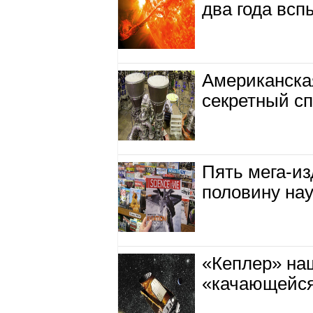
два года вс
Американска
секретный сп
Пять мега-из
половину на
«Кеплер» на
«качающейся