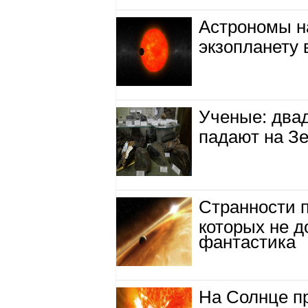
Астрономы н
экзопланету 
Ученые: два
падают на З
Странности п
которых не 
фантастика
На Солнце п