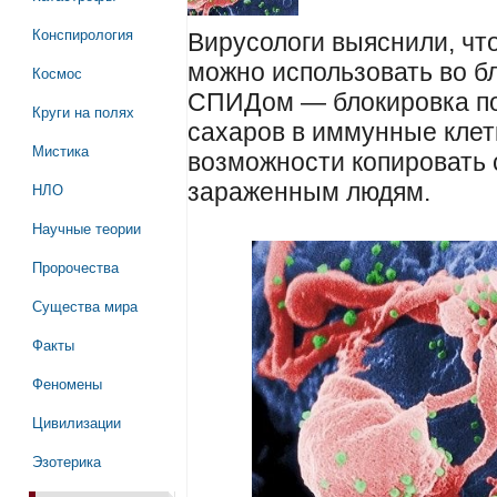
Конспирология
Вирусологи выяснили, что
можно использовать во б
Космос
СПИДом — блокировка по
Круги на полях
сахаров в иммунные клет
Мистика
возможности копировать 
зараженным людям.
НЛО
Научные теории
Пророчества
Существа мира
Факты
Феномены
Цивилизации
Эзотерика