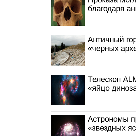
благодаря ан
Античный гор
«черных арх
Телескоп AL
«яйцо диноз
Астрономы п
«звездных я