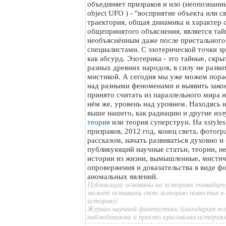
объединяет призраков и нло (неопознанный
object UFO ) - "восприятие объекта или с
траектория, общая динамика и характер с
общепринятого объяснения, является тайн
необъяснённым даже после пристального
специалистами. С эзотерической точки з
как абсурд. Эзотерика - это тайные, скр
разных древних народов, в силу не разви
мистикой. А сегодня мы уже можем пора
над разными феноменами и выявить зако
принято считать из параллельного мира на
нём же, уровень над уровнем. Находясь 
выше нашего, как радиацию и другие изл
теория
или теория суперструн. На xstyle
призраков, 2012 год, конец света, фотог
рассказом, начать развиваться духовно и
публикующий научные статьи, теории, н
истории из жизни, вымышленные, мистич
опровержения и доказательства в виде ф
аномальных явлений.
Публикации основаны на историях очевидцев
может оставить свою историю поместив в 
историю).
Журнал научной фантастики благодарит все
наблюдениями и просто красивыми история