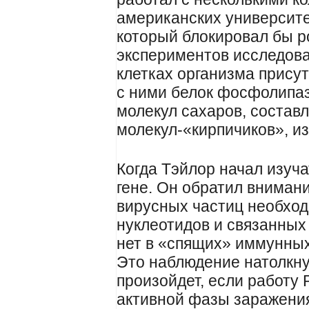
американских университе
который блокировал бы ро
экспериментов исследова
клетках организма присут
с ними белок фосфолипаз
молекул сахаров, состав
молекул-«кирпичиков», и
Когда Тэйлор начал изуча
гене. Он обратил внимани
вирусных частиц необхо
нуклеотидов и связанных 
нет в «спящих» иммунных
Это наблюдение натолкну
произойдет, если работу
активной фазы заражени