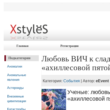
Главная
Регистрация
Любовь ВИЧ к слад
Подкатегории
«ахиллесовой пято
Аномалии
Аномальные
явления
Категория:
События
| Автор:
eEvent
Астероиды
Ученые: любовь
Внеземные
«ахиллесовой п
цивилизации
Катастрофы