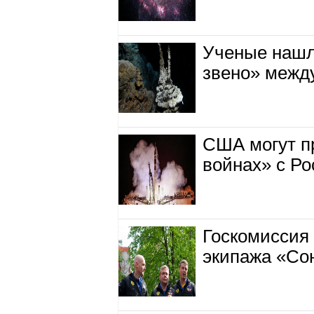
Ученые нашл
звено» межд
США могут п
войнах» с Р
Госкомиссия 
экипажа «Со