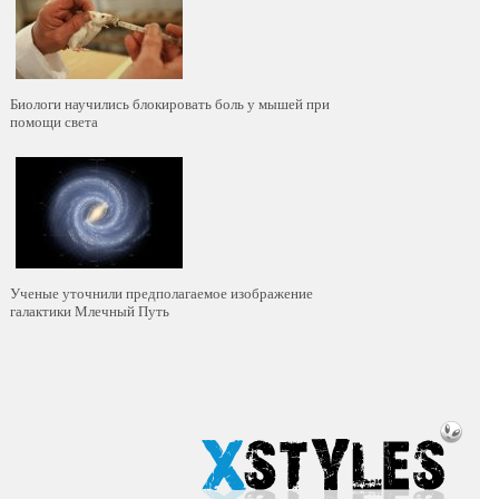
Биологи научились блокировать боль у мышей при
помощи света
Ученые уточнили предполагаемое изображение
галактики Млечный Путь