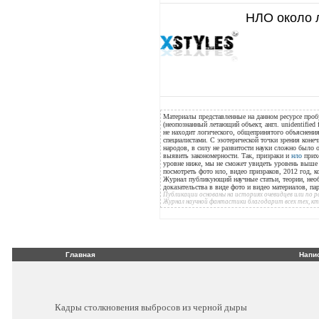
НЛО около 
Материалы представленные на данном ресурсе проб
(неопознанный летающий объект, англ. unidentified 
не находит логического, общепринятого объяснения
специалистами. С эзотерической точки зрения конеч
народов, в силу не развитости науки сложно было
выявить закономерности. Так, призраки и
нло
прихо
уровне ниже, мы не сможет увидеть уровень выше н
посмотреть фото нло, видео призраков, 2012 год, к
Журнал публикующий научные статьи, теории, нео
доказательства в виде фото и видео материалов, п
Публикации основаны на историях очевидцев или по
Журнал научной фантастики благодарит всех тех, к
Главная
Напи
Кадры столкновения выбросов из черной дыры