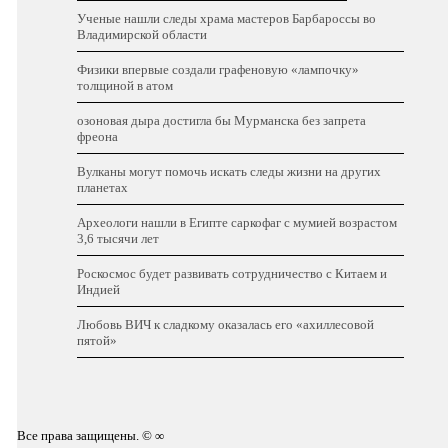
Ученые нашли следы храма мастеров Барбароссы во
Владимирской области
Физики впервые создали графеновую «лампочку»
толщиной в атом
озоновая дыра достигла бы Мурманска без запрета
фреона
Вулканы могут помочь искать следы жизни на других
планетах
Археологи нашли в Египте саркофаг с мумией возрастом
3,6 тысячи лет
Роскосмос будет развивать сотрудничество с Китаем и
Индией
Любовь ВИЧ к сладкому оказалась его «ахиллесовой
пятой»
Все права защищены. © ∞