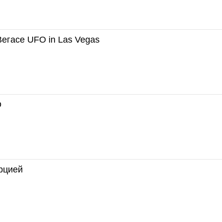
егасе UFO in Las Vegas
О
рцией