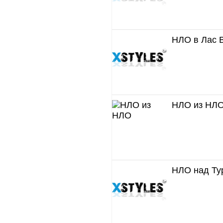
НЛО в Лас В
НЛО из НЛ
НЛО над Ту