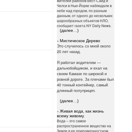
жителей районов Вест-Сайд и
Челси в Нью-Йорке наблюдали в
небе над городом, по разным
данным, от одного до нескольких
шарообразных объектов НЛО,
сообщает газета NY Daily News.
(далее…)
»
Мистическое Дерево
Это случилось со мной около
20 лет назад.
Я работал водителем —
дальнобойщиком, и ехал на
своем Камазе по широкой и
ровной дороге. За плечами был
40 тонный контейнер, самый
длинный полуприцеп.
(далее…)
»
Живая вода, как жизнь
всему живому.
Вода – это самое
распространенное вещество на
Земле в ее приповерхностном