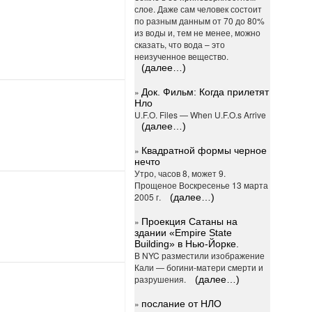
слое. Даже сам человек состоит
по разным данным от 70 до 80%
из воды и, тем не менее, можно
сказать, что вода – это
неизученное вещество.
(далее…)
»
Док. Фильм: Когда прилетят
Нло
U.F.O. Files — When U.F.O.s Arrive
(далее…)
»
Квадратной формы черное
нечто
Утро, часов 8, может 9.
Прощеное Воскресенье 13 марта
2005 г.
(далее…)
»
Проекция Сатаны на
здании «Empire State
Building» в Нью-Йорке.
В NYC разместили изображение
Кали — богини-матери смерти и
разрушения.
(далее…)
»
послание от НЛО