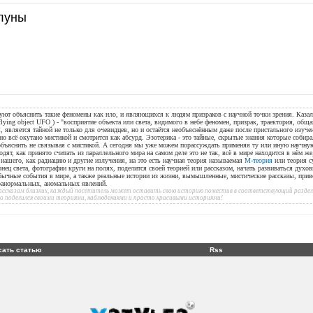
луны
уют объяснить такие феномены как нло, и являющихся к людям призраков с научной точки зрения. Казал
flying object UFO ) - "восприятие объекта или света, видимого в небе феномен, призрак, траектория, общ
, является тайной не только для очевидцев, но и остаётся необъяснённым даже после пристального изуче
но всё окутано мистикой и смотрится как абсурд. Эзотерика - это тайные, скрытые знания которые собир
 объяснить не связывая с мистикой. А сегодня мы уже можем порассуждать применяя ту или иную научн
дят, как принято считать из параллельного мира на самом деле это не так, всё в мире находится в нём ж
ашего, как радиацию и другие излучения, на это есть научная теория называемая
М-теория
или теория с
онец света, фотографии круги на полях, поделится своей теорией или рассказом, начать развиваться духов
бычные события в мире, а также реальные истории из жизни, вымышленные, мистические рассказы, при
аранормальных, аномальных явлений.
 рассказам близких, каждый посетитель может оставить свою историю поместив в соответствующий раздел 
то поделился своими теориями, наблюдениями и просто красивыми историями!
сать статью
Rss