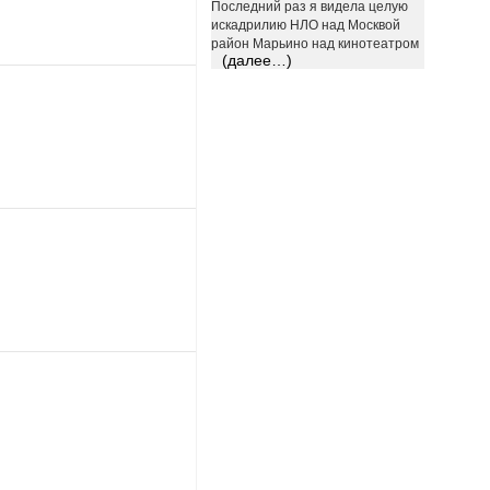
Последний раз я видела целую
искадрилию НЛО над Москвой
район Марьино над кинотеатром
(далее…)