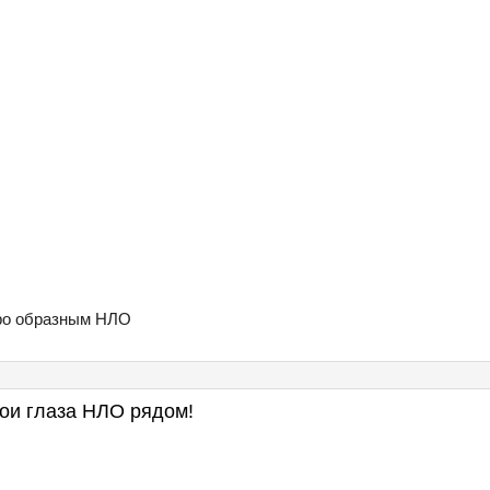
аро образным НЛО
ои глаза НЛО рядом!