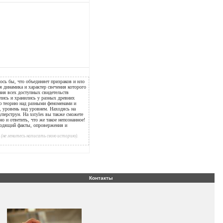
ось бы, что объединяет призраков и нло
ая динамика и характер свечения которого
ния всех доступных свидетельств
ались и хранились у разных древних
ую теорию над разными феноменами и
е, уровень над уровнем. Находясь на
уперструн. На xstyles вы также сможете
но и ответить, что же такое непознанное!
водящий факты, опровержения и
(не ленитесь написать свою историю).
Контакты