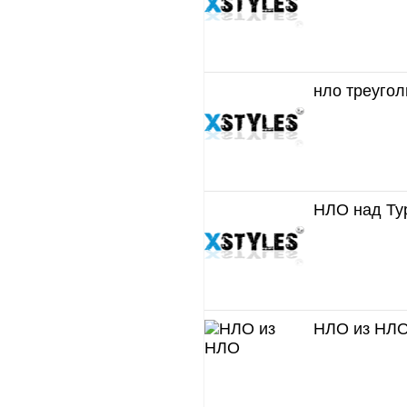
нло треуго
НЛО над Ту
НЛО из НЛ