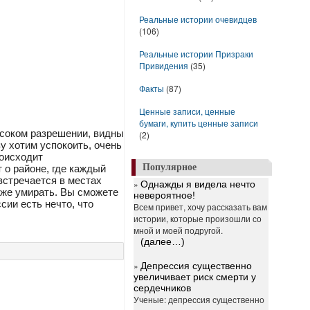
Реальные истории очевидцев
(106)
Реальные истории Призраки
Привидения
(35)
Факты
(87)
Ценные записи, ценные
бумаги, купить ценные записи
ысоком разрешении, видны
(2)
у хотим успокоить, очень
роисходит
Популярное
 о районе, где каждый
встречается в местах
»
Однажды я видела нечто
аже умирать. Вы сможете
невероятное!
сии есть нечто, что
Всем привет, хочу рассказать вам
истории, которые произошли со
мной и моей подругой.
(далее…)
»
Депрессия существенно
увеличивает риск смерти у
сердечников
Ученые: депрессия существенно