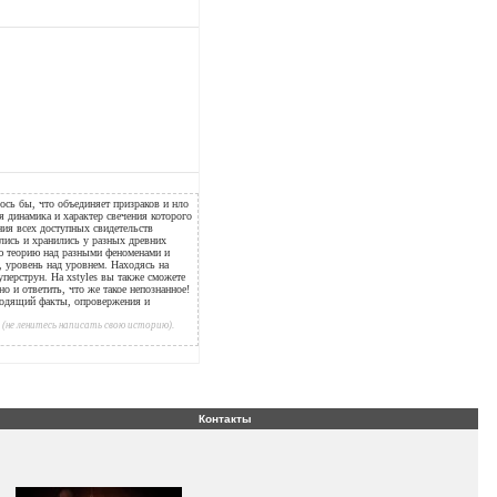
ось бы, что объединяет призраков и нло
ая динамика и характер свечения которого
ния всех доступных свидетельств
ались и хранились у разных древних
ую теорию над разными феноменами и
е, уровень над уровнем. Находясь на
уперструн. На xstyles вы также сможете
но и ответить, что же такое непознанное!
водящий факты, опровержения и
(не ленитесь написать свою историю).
Контакты