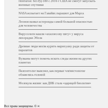
Пентагон: без РД-180 с 2016 г США не смогут запускать
военные спутники
NASA испытает на Гавайях парашют для Марса
Леонов назвал астероиды самой большой опасностью
для человечества
Вирусологи нашли «ахиллесову пяту» у вируса
лихорадки Эбола
Древние люди могли курить марихуану ради защиты от
паразитов
Вулканы могут помочь искать следы жизни на других
планетах
Палеонтолог выяснил, как первые членистоногие
обзавелись головой
Молекула жизни: как ДНК стала «царицей биологии»
Все права защищены. © ∞