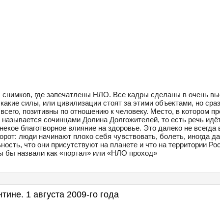
ч снимков, где запечатлены НЛО. Все кадры сделаны в очень в
какие силы, или цивилизации стоят за этими объектами, но сраз
 всего, позитивны по отношению к человеку. Место, в котором п
называется сочинцами Долина Долгожителей, то есть речь идёт
екое благотворное влияние на здоровье. Это далеко не всегда 
орот: люди начинают плохо себя чувствовать, болеть, иногда д
ность, что они присутствуют на планете и что на территории Рос
ы бы назвали как «портал» или «НЛО проход»
тине. 1 августа 2009-го года