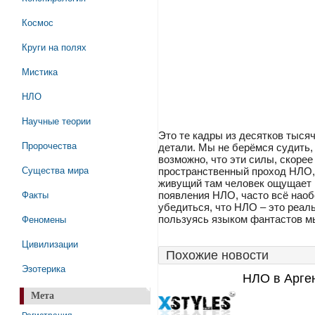
Космос
Круги на полях
Мистика
НЛО
Научные теории
Это те кадры из десятков тыся
Пророчества
детали. Мы не берёмся судить, 
возможно, что эти силы, скорее
Существа мира
пространственный проход НЛО, 
живущий там человек ощущает н
Факты
появления НЛО, часто всё наоб
убедиться, что НЛО – это реаль
Феномены
пользуясь языком фантастов м
Цивилизации
Похожие новости
Эзотерика
НЛО в Арген
Мета
Регистрация