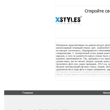
Откройте св
Материалы представленные на данном ресурсе проб
(неопознанный летающий объект, англ. unidentified 
не находит логического, общепринятого объяснения
специалистами. С эзотерической точки зрения конеч
народов, в силу не развитости науки сложно было
выявить закономерности. Так, призраки и
нло
прихо
уровне ниже, мы не сможет увидеть уровень выше н
посмотреть фото нло, видео призраков, 2012 год, к
Журнал публикующий научные статьи, теории, нео
доказательства в виде фото и видео материалов, п
Публикации основаны на историях очевидцев или по
Журнал научной фантастики благодарит всех тех, к
Главная
Напи