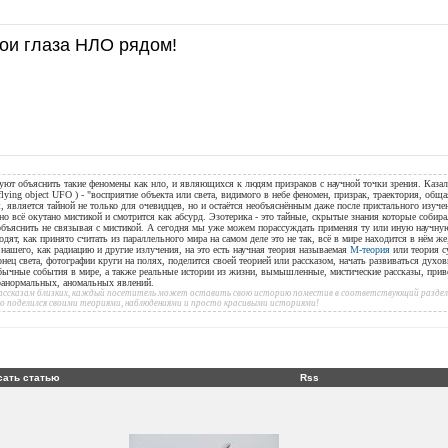
ои глаза НЛО рядом!
уют объяснить такие феномены как нло, и являющихся к людям призраков с научной точки зрения. Казал
flying object UFO ) - "восприятие объекта или света, видимого в небе феномен, призрак, траектория, общ
, является тайной не только для очевидцев, но и остаётся необъяснённым даже после пристального изуче
но всё окутано мистикой и смотрится как абсурд. Эзотерика - это тайные, скрытые знания которые собир
 объяснить не связывая с мистикой. А сегодня мы уже можем порассуждать применяя ту или иную научн
дят, как принято считать из параллельного мира на самом деле это не так, всё в мире находится в нём ж
ашего, как радиацию и другие излучения, на это есть научная теория называемая
М-теория
или теория с
онец света, фотографии круги на полях, поделится своей теорией или рассказом, начать развиваться духов
бычные события в мире, а также реальные истории из жизни, вымышленные, мистические рассказы, при
аранормальных, аномальных явлений.
 рассказам близких, каждый посетитель может оставить свою историю поместив в соответствующий раздел 
то поделился своими теориями, наблюдениями и просто красивыми историями!
сать статью
Rss