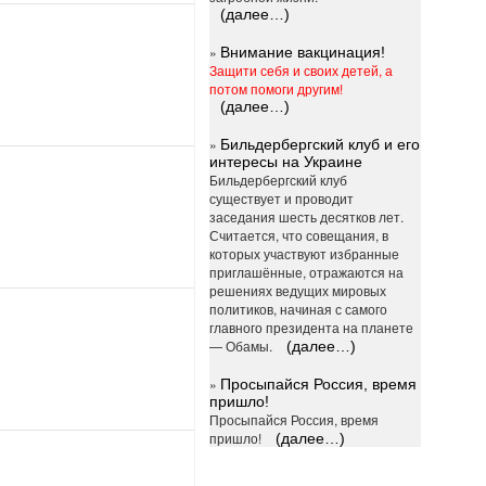
(далее…)
»
Внимание вакцинация!
Защити себя и своих детей, а
потом помоги другим!
(далее…)
»
Бильдербергский клуб и его
интересы на Украине
Бильдербергский клуб
существует и проводит
заседания шесть десятков лет.
Считается, что совещания, в
которых участвуют избранные
приглашённые, отражаются на
решениях ведущих мировых
политиков, начиная с самого
главного президента на планете
— Обамы.
(далее…)
»
Просыпайся Россия, время
пришло!
Просыпайся Россия, время
пришло!
(далее…)