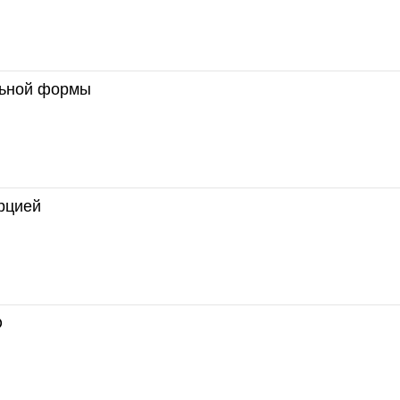
льной формы
рцией
О