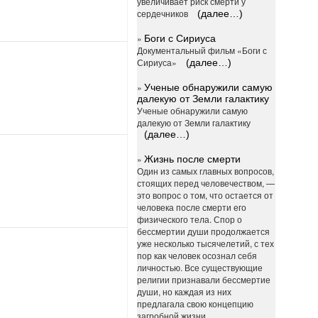
увеличивает риск смерти у
сердечников
(далее…)
»
Боги с Сириуса
Документальный фильм «Боги с
Сириуса»
(далее…)
»
Ученые обнаружили самую
далекую от Земли галактику
Ученые обнаружили самую
далекую от Земли галактику
(далее…)
»
Жизнь после смерти
Один из самых главных вопросов,
стоящих перед человечеством, —
это вопрос о том, что остается от
человека после смерти его
физического тела. Спор о
бессмертии души продолжается
уже несколько тысячелетий, с тех
пор как человек осознал себя
личностью. Все существующие
религии признавали бессмертие
души, но каждая из них
предлагала свою концепцию
загробной жизни.