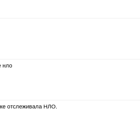
е нло
ске отслеживала НЛО.