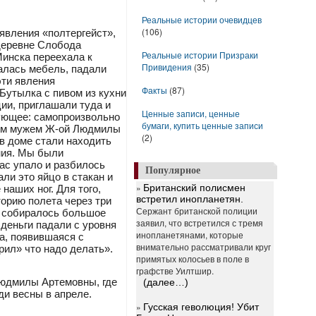
Реальные истории очевидцев
(106)
явления «полтергейст»,
 деревне Слобода
Реальные истории Призраки
Минска переехала к
Привидения
(35)
валась мебель, падали
эти явления
Факты
(87)
Бутылка с пивом из кухни
ции, приглашали туда и
Ценные записи, ценные
дующее: самопроизвольно
бумаги, купить ценные записи
шем мужем Ж-ой Людмилы
(2)
в доме стали находить
ния. Мы были
нас упало и разбилось
Популярное
ли это яйцо в стакан и
»
Британский полисмен
наших ног. Для того,
встретил инопланетян.
торию полета через три
Сержант британской полиции
ма собиралось большое
заявил, что встретился с тремя
 деньги падали с уровня
инопланетянами, которые
а, появившаяся с
внимательно рассматривали круг
рил» что надо делать».
примятых колосьев в поле в
графстве Уилтшир.
Людмилы Артемовны, где
(далее…)
ди весны в апреле.
»
Гусская геволюция! Убит