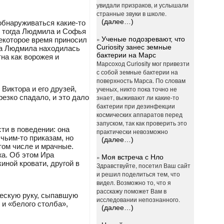
увидали призраков, и услышали
странные звуки в школе.
(далее…)
 обнаруживаться какие-то
т тогда Людмила и Софья
»
Ученые подозревают, что
некоторое время приносил
Curiosity занес земные
гда Людмила находилась
бактерии на Марс
тна как ворожея и
Марсоход Curiosity мог привезти
с собой земные бактерии на
поверхность Марса. По словам
Виктора и его друзей,
ученых, никто пока точно не
езко спадало, и это дало
знает, выживают ли какие-то
бактерии при дезинфекции
космических аппаратов перед
запуском, так как проверить это
ти в поведении: она
практически невозможно
чьим-то приказам, но
(далее…)
том числе и мрачные.
жа. Об этом Ира
»
Моя встреча с Нло
иной кровати, другой в
Здравствуйте, посетил Ваш сайт
и решил поделиться тем, что
видел. Возможно то, что я
расскажу поможет Вам в
ческую руку, сыпавшую
исследовании непознанного.
к и «белого столба»,
(далее…)