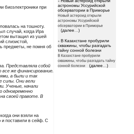
»
Новый астероид открыли
астрономы Уссурийской
ии биоэлектроники при
обсерватории в Приморье
Новый астероид открыли
астрономы Уссурийской
обсерватории в Приморье
ловалась на тошноту.
(далее…)
ыл случай, когда Ира
етом вытащил из ушей
»
В Казахстане пробурили
ий слизистой,
скважины, чтобы разгадать
ть предметы, не помня об
тайну сонной болезни
В Казахстане пробурили
скважины, чтобы разгадать тайну
сонной болезни
ва. Представляла собой
(далее…)
о все же финансирование.
ями, а были и так
 силы. Они вели
и. Ученые, начали
ло одновременно
на своей правоте. В
когда они взяли на
 и поставили в сейф. С