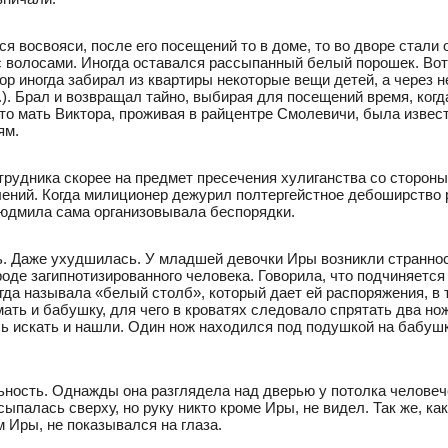
ся восвояси, после его посещений то в доме, то во дворе стали
с волосами. Иногда оставался рассыпанный белый порошек. Во
ор иногда забирал из квартиры некоторые вещи детей, а через 
г.). Брал и возвращал тайно, выбирая для посещений время, ко
что мать Виктора, проживая в райцентре Смолевичи, была извес
ям.
рудника скорее на предмет пресечения хулиганства со стороны 
ений. Когда милиционер дежурил полтергейстное дебоширство р
Людмила сама организовывала беспорядки.
. Даже ухудшилась. У младшей девочки Иры возникли страннос
оде загипнотизированного человека. Говорила, что подчиняется 
огда называла «белый столб», который дает ей распоряжения, в 
ать и бабушку, для чего в кроватях следовало спрятать два но
ь искать и нашли. Один нож находился под подушкой на бабушк
ьность. Однажды она разглядела над дверью у потолка челове
сыпалась сверху, но руку никто кроме Иры, не видел. Так же, ка
 Иры, не показывался на глаза.