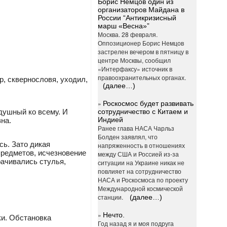
Борис Немцов один из
организаторов Майдана в
России “Антикризисный
марш «Весна»”
Москва. 28 февраля.
Оппозиционер Борис Немцов
застрелен вечером в пятницу в
центре Москвы, сообщил
«Интерфаксу» источник в
правоохранительных органах.
, сквернословя, уходил,
(далее…)
»
Роскосмос будет развивать
душный ко всему. И
сотрудничество с Китаем и
Индией
на.
Ранее глава НАСА Чарльз
Болден заявлял, что
сь. Зато дикая
напряженность в отношениях
предметов, исчезновение
между США и Россией из-за
рачивались стулья,
ситуации на Украине никак не
повлияет на сотрудничество
НАСА и Роскосмоса по проекту
Международной космической
станции.
(далее…)
»
Нечто.
ки. Обстановка
Год назад я и моя подруга