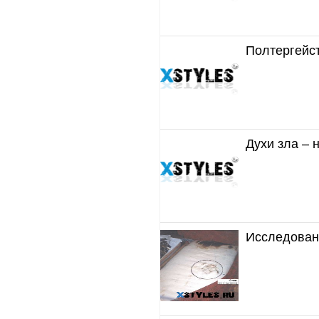
Полтергейс
Духи зла –
Исследовани