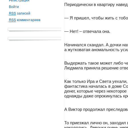
Периодически в квартиру наве
Войти
RSS
записей
— Я пришел, чтобы жить с тобой
RSS
комментариев
— Нет! – отвечала она.
Начинался скандал. А дочки на
а жутковатая аномальность усил
Выдержать такое может либо че
Людмила приняла решение отве
Как только Ира и Света уехали,
фантастика началась в доме С
денег, которые через некоторое
однажды даже опрокинулась кро
А Виктор продолжал преследов
То приезжал лично он, заходил 
наколялись. Девочки очень нер