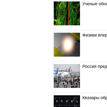
Ученые обн
Физики впе
Россия пред
Квазары обр