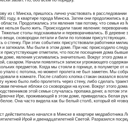
ву из г. Минска, пришлось лично участвовать в расследовании 
981 году, в квартире города Минска. Затем они продолжились в
области. Продолжались эти явления там потому, что семья из 
нске нельзя было жить. Происходили такие явления: переворачи
 Тяжелые столы подскакивали и переворачивались. В деревне 
 вещи, сковородки летали и били по головам присутствующих. 
сь о стенку. При этих событиях присутствовали работники мили
и и затюкали. Мы были в этом доме. При нас происходило сле
Все присутствующие отметили, что после посещения дома быв
 доме, явления усиливались значительно. Вокруг этого дома и 
пой, сахаром. Начали появляться записки угрожающего содержа
ольких предметов. Когда мы стояли в горнице, в полуметре от 
но упало с потолка, но момент пролета не был заметен. Мы собра
едовали в комнате. После слабого хлопка стакан оказался возле 
ту нужно было либо пролететь через стену, либо сделать траек
ловам печеные яблоки со сковородки на кухне. Вокруг этого до
родственников этой семьи случалась пропажа денег, а потом эти
 Девочке Ире, проживающей в этом доме, привиделась белая рук
 белое. Она часто видела как бы белый столб, который ей «гово
йст действительно начался в Минске в квартире медработника 
вятилетней Ирой и двенадцатилетней Светой. Разразился посре