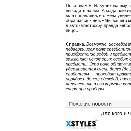
По словам В. И. Куликова ему 
выводить на них. А когда психи
ыла подавлена, его жена увидел
обращаясь к ней: «Мы вашего м
в автокатастрофу, правда небо
яйцо…
Справка.
Возможно, исследов
подвергшиеся полтергейстно
приобретение водой и предмет
зажжению) некоторых особых с
предметы. Это поле обнаружив
удерживается очень долго (до
свойством — проходит практич
порядок и более) одеждой, но
человека или в его кармане х
квартире приборы.
Похожие новости
Для кого и 