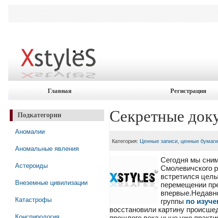
Главная
Регистрация
Секретные док
Подкатегории
Аномалии
Категория:
Ценные записи, ценные бумаги
Аномальные явления
Сегодня мы сним
Астероиды
Смолевичского р
встретился целы
Внеземные цивилизации
перемещении пре
впервые.
Недавно
Катастрофы
группы
по изуче
восстановили картину происше
Конспирология
прошлого века ныне уже практич