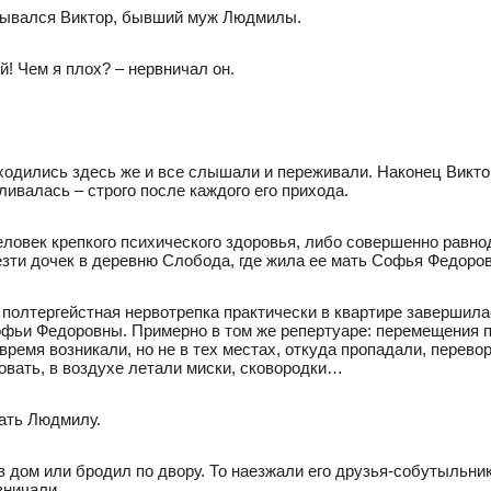
дывался Виктор, бывший муж Людмилы.
! Чем я плох? – нервничал он.
ходились здесь же и все слышали и переживали. Наконец Виктор
ивалась – строго после каждого его прихода.
ловек крепкого психического здоровья, либо совершенно равно
зти дочек в деревню Слобода, где жила ее мать Софья Федоров
 полтергейстная нервотрепка практически в квартире завершила
офьи Федоровны. Примерно в том же репертуаре: перемещения 
 время возникали, но не в тех местах, откуда пропадали, перево
вать, в воздухе летали миски, сковородки…
ать Людмилу.
в дом или бродил по двору. То наезжали его друзья-собутыльни
вничали.