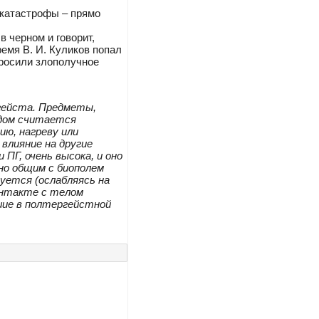
окатастрофы – прямо
в черном и говорит,
емя В. И. Куликов попал
бросили злополучное
гейста. Предметы,
дом считается
ю, нагреву или
влияние на другие
ПГ, очень высока, и оно
но общим с биополем
руется (ослабляясь на
онтакте с телом
шие в полтергейстной