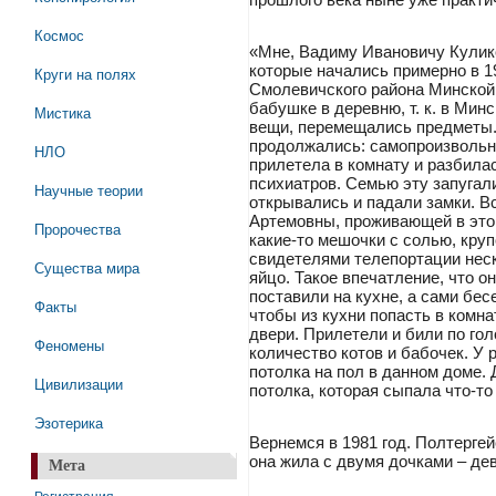
Космос
«Мне, Вадиму Ивановичу Кулико
которые начались примерно в 1
Круги на полях
Смолевичского района Минской 
бабушке в деревню, т. к. в Ми
Мистика
вещи, перемещались предметы.
продолжались: самопроизвольно
НЛО
прилетела в комнату и разбила
психиатров. Семью эту запугал
Научные теории
открывались и падали замки. 
Артемовны, проживающей в этом
Пророчества
какие-то мешочки с солью, кру
свидетелями телепортации неск
Существа мира
яйцо. Такое впечатление, что о
поставили на кухне, а сами бес
Факты
чтобы из кухни попасть в комна
двери. Прилетели и били по го
Феномены
количество котов и бабочек. У 
потолка на пол в данном доме.
Цивилизации
потолка, которая сыпала что-то
Эзотерика
Вернемся в 1981 год. Полтерге
она жила с двумя дочками – де
Мета
Регистрация