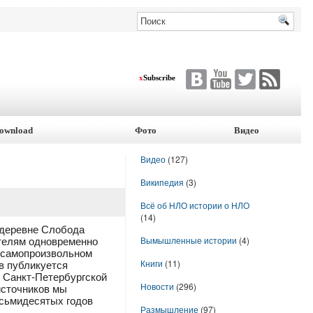
x
Subscribe
ownload
Фото
Видео
Видео
(127)
Википедия
(3)
Всё об НЛО истории о НЛО
(14)
 деревне Слобода
Вымышленные истории
(4)
ателям одновременно
 «самопроизвольном
Книги
(11)
в публикуется
х Санкт-Петербургской
Новости
(296)
 источников мы
осьмидесятых годов
Размышление
(97)