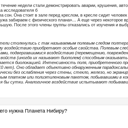
в течение недели стали демонстрировать аварии, крушения, авт
ка исследователя б
а сон. Она стоит в зале перед креслом, в кресле сидит человек 
ужа забираем с физического плана»… А еще через некоторое вр
льшую. После этого члены группы отказались от изучения и вы
атели столкнулись с так называемым полевым следом полтер
му воздействию приобретают особые свойства. Полевым сле
ами, подвергавшимися воздействию (перемещению, повреждени
войств (иногда их называют биополем) способным оказывать 
ается биолокацией. Интенсивность поля, приобретенного при 
 10 лет). Оно обладает объективно обнаруженным парадоксаль
ески без ослабления через стены, стекло, железо, но экрани
совым платком или полиэтиленовым пакетом, побывавшими в к
отя бы сутки. Аналогичное воздействие испытывают побывав
чего нужна Планета Нибиру?