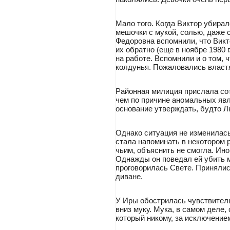
Мало того. Когда Виктор убирал
мешочки с мукой, солью, даже 
Федоровна вспомнили, что Викт
их обратно (еще в ноябре 1980 
на работе. Вспомнили и о том, 
колдунья. Пожаловались власт
Районная милиция прислала сот
чем по причине аномальных явл
основание утверждать, будто 
Однако ситуация не изменилась
стала напоминать в некотором р
чьим, объяснить не смогла. Ин
Однажды он поведал ей убить м
проговорилась Свете. Принялис
диване.
У Иры обострилась чувствител
вниз муку. Мука, в самом деле, 
который никому, за исключением