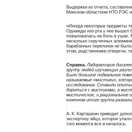
Выдержки из отчета, составлен
Минском областном НТО РЭС им. 
«Иногда некоторые предметы те
Однажды изо рта у нее вышел б
пожаловалась на боль в ушах.
несколько скрученных алюминие
барабанных перепонок не было.
этом, родственники отвергли, т
Справка.
Лаборатория биоэлек
группу людей изучающих разли
Было большое подвальное поме
называемые «мистики», котор
исследования. Ставили опыты. 
бороться с мистиками, а мист
мистическое, и рациональное 
конечном итоге группа развали
А. К. Карташкин приводит допо
экспертизу яйцо, которое упало
того момента все и началось.