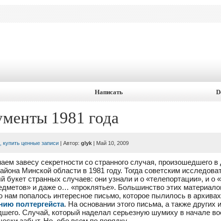
Написать
D
ументы 1981 года
, купить ценные записи
| Автор:
glyk
| Май 10, 2009
аем завесу секретности со странного случая, произошедшего в
айона Минской области в 1981 году. Тогда советским исследов
й букет странных случаев: они узнали и о «телепортации», и о
дметов» и даже о… «проклятье». Большинство этих материало
 нам попалось интересное письмо, которое пылилось в архива
нию полтергейста
. На основании этого письма, а также других
дшего. Случай, который наделал серьезную шумиху в начале в
ески забыт. Но, обо всем по порядку.