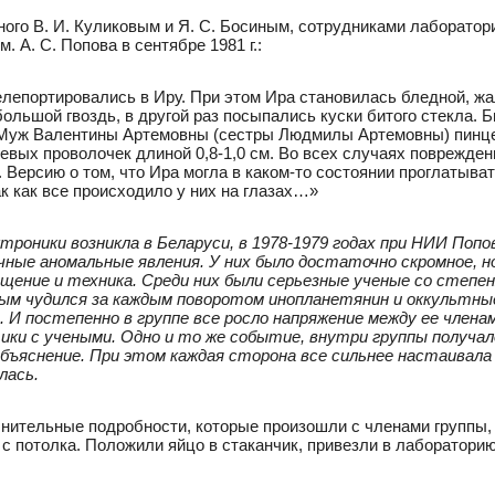
ного В. И. Куликовым и Я. С. Босиным, сотрудниками лаборатор
А. С. Попова в сентябре 1981 г.:
лепортировались в Иру. При этом Ира становилась бледной, жа
ольшой гвоздь, в другой раз посыпались куски битого стекла. Б
 Муж Валентины Артемовны (сестры Людмилы Артемовны) пинц
вых проволочек длиной 0,8-1,0 см. Во всех случаях поврежден
 Версию о том, что Ира могла в каком-то состоянии проглатыва
ак как все происходило у них на глазах…»
троники возникла в Беларуси, в 1978-1979 годах при НИИ Попо
чные аномальные явления. У них было достаточно скромное, н
щение и техника. Среди них были серьезные ученые со степен
ым чудился за каждым поворотом инопланетянин и оккультные
И постепенно в группе все росло напряжение между ее членам
ики с учеными. Одно и то же событие, внутри группы получа
объяснение. При этом каждая сторона все сильнее настаивала 
лась.
лнительные подробности, которые произошли с членами группы, 
 с потолка. Положили яйцо в стаканчик, привезли в лабораторию