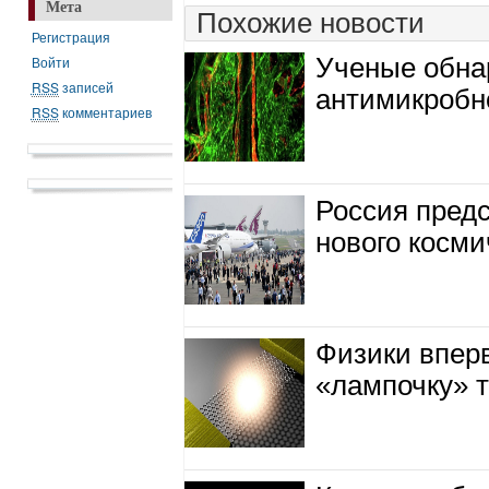
Мета
Похожие новости
Регистрация
Войти
Ученые обна
RSS
записей
антимикробн
RSS
комментариев
Россия предс
нового косми
Физики впер
«лампочку» 