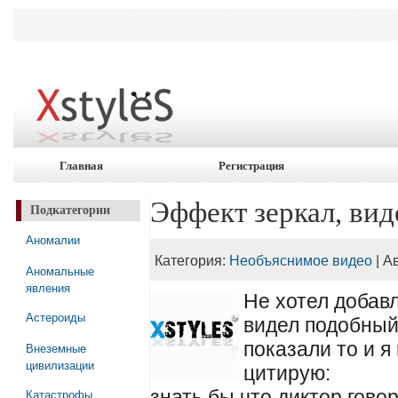
Главная
Регистрация
Эффект зеркал, вид
Подкатегории
Аномалии
Категория:
Необъяснимое видео
| А
Аномальные
явления
Не хотел добав
Астероиды
видел подобный 
показали то и 
Внеземные
цивилизации
цитирую:
Катастрофы
знать бы что диктор гово