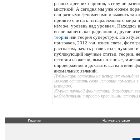
разных древних народов, в силу не разви
мистикой. А сегодня мы уже можем пора
над разными феноменами и выявить зако
принято считать из параллельного мира на
нём же, уровень над уровнем. Находясь 
выше нашего, как радиацию и другие изл
теория
или теория суперструн. На xstyle
призраков, 2012 год, конец света, фотог
рассказом, начать развиваться духовно и
публикующий научные статьи, теории, н
истории из жизни, вымышленные, мистич
опровержения и доказательства в виде ф
аномальных явлений.
Публикации основаны на историях очевидцев
может оставить свою историю поместив в 
историю).
Журнал научной фантастики благодарит все
наблюдениями и просто красивыми история
Главная
Написать статью