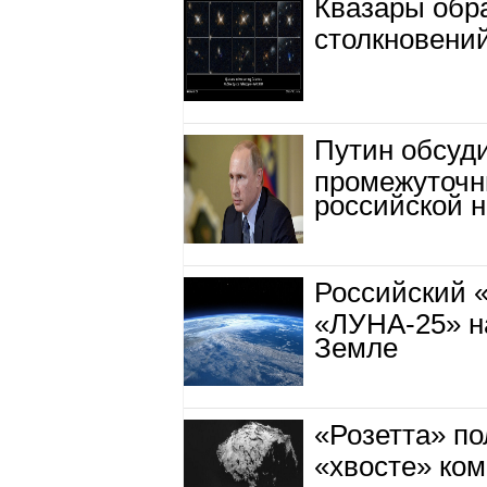
Квазары обр
столкновений
Путин обсуд
промежуточн
российской н
Российский 
«ЛУНА-25» н
Земле
«Розетта» по
«хвосте» ко