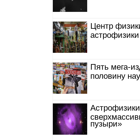
Центр физик
астрофизики
Пять мега-из
половину на
Астрофизики 
сверхмассив
пузыри»