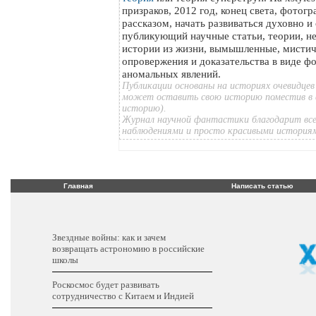
призраков, 2012 год, конец света, фотог
рассказом, начать развиваться духовно и
публикующий научные статьи, теории, н
истории из жизни, вымышленные, мистич
опровержения и доказательства в виде ф
аномальных явлений.
Публикации основаны на историях очевидцев
может оставить свою историю поместив в 
историю).
Журнал научной фантастики благодарит все
наблюдениями и просто красивыми история
Главная
Написать статью
Звездные войны: как и зачем
возвращать астрономию в российские
школы
Роскосмос будет развивать
сотрудничество с Китаем и Индией