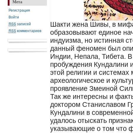
Мета
Регистрация
Войти
Шакти жена Шивы, в мифа
RSS
записей
RSS
комментариев
образовывают единое нач
индуизма, но истинная с
данный феномен был опи
Индии, Непала, Тибета. В
пробуждения Кундалини и
этой религии и системах 
археологическое и культ
проявление Змеиной Силы
Так же интересны и факт
доктором Станиславом Г
Кундалини в современной
удалось отыскать призна
указывающие о том что 