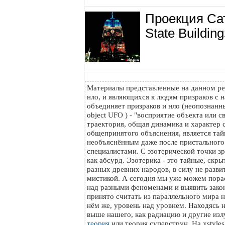
Проекция Са
State Buildin
Материалы представленные на данном ре
нло, и являющихся к людям призраков с н
объединяет призраков и нло (неопознанный
object UFO ) - "восприятие объекта или с
траектория, общая динамика и характер с
общепринятого объяснения, является тайн
необъяснённым даже после пристального
специалистами. С эзотерической точки з
как абсурд. Эзотерика - это тайные, скр
разных древних народов, в силу не разви
мистикой. А сегодня мы уже можем пора
над разными феноменами и выявить зако
принято считать из параллельного мира на
нём же, уровень над уровнем. Находясь 
выше нашего, как радиацию и другие изл
теория
или теория суперструн. На xstyle