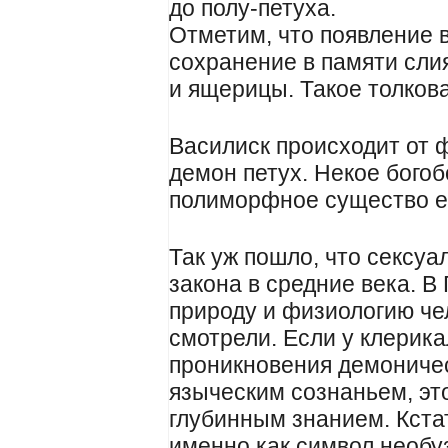
до полу-петуха.
Отметим, что появление в
сохранение в памяти сли
и ящерицы. Такое толков
Василиск происходит от
демон петух. Некое бого
полиморфное существо ещ
Так уж пошло, что сексу
закона в средние века. В
природу и физиологию че
смотрели. Если у клерик
проникновения демоничес
языческим сознаньем, эт
глубинным знанием. Кста
именно как символ необу