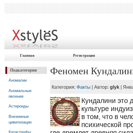
Главная
Регистрация
Феномен Кундалин
Подкатегории
Аномалии
Категория:
Факты
| Автор:
glyk
| Янв
Аномальные
явления
Кундалини это 
Астероиды
культуре индуи
в том, что в че
Внеземные
цивилизации
психической про
Катастрофы
где дремлет древняя сил