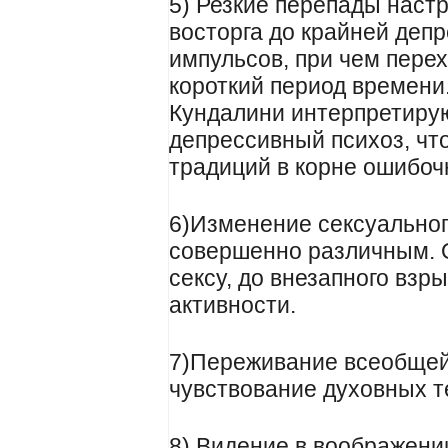
5) Резкие перепады наст
восторга до крайней деп
импульсов, при чем пере
короткий период времени
Кундалини интерпретиру
депрессивный психоз, что
традиций в корне ошибоч
6)Изменение сексуально
совершенно различным. О
сексу, до внезапного вз
активности.
7)Переживание всеобщей
чувствование духовных те
8) Видение в воображени