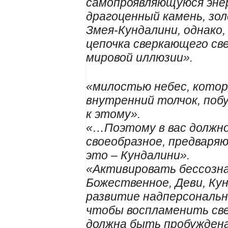
самопроявляющуюся эне
драгоценный камень, зол
Змея-Кундалини, однако,
цепочка сверкающего св
мировой иллюзии».
«милостью небес, котор
внутренний толчок, поб
к этому».
«…Поэтому в вас должно
своеобразное, предваря
это – Кундалини».
«Активировать бессозн
Божественное, Деви, Ку
развитие надперсонально
чтобы воспламенить све
должна быть пробуждена