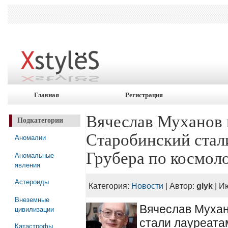
Главная
Регистрация
Вячеслав Муханов 
Подкатегории
Старобинский стал
Аномалии
Грубера по космол
Аномальные
явления
Астероиды
Категория:
Новости
| Автор:
glyk
| И
Внеземные
Вячеслав Мухан
цивилизации
стали лауреата
Катастрофы