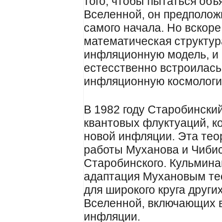
того, чтобы пытаться об
Вселенной, он предполож
самого начала. Но вскоре
математическая структур
инфляционную модель, и 
естесственно встроилас
инфляционную космологи
В 1982 году Старобински
квантовых флуктуаций, к
новой инфляции. Эта тео
работы Муханова и Чибис
Старобинского. Кульмина
адаптация Мухановым те
для широкого круга друг
Вселенной, включающих в
инфляции.