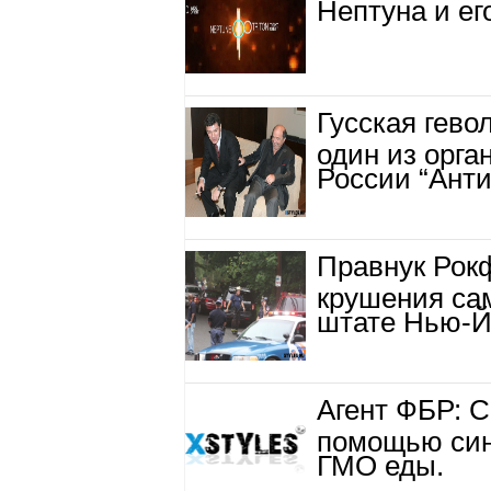
Нептуна и ег
Гусская гев
один из орга
России “Ант
Правнук Рокф
крушения сам
штате Нью-Й
Агент ФБР: 
помощью син
ГМО еды.