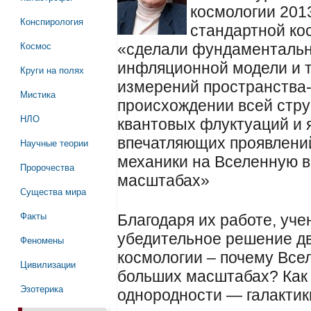
космологии 2013
Конспирология
стандартной ко
Космос
«сделали фундаментальн
инфляционной модели и 
Круги на полях
измерений пространства-
Мистика
происхождении всей стр
НЛО
квантовых флуктуаций и 
впечатляющих проявлений
Научные теории
механики на Вселенную в
Пророчества
масштабах»
Существа мира
Факты
Благодаря их работе, уч
убедительное решение д
Феномены
космологии – почему Все
Цивилизации
больших масштабах? Как 
Эзотерика
однородности — галактик