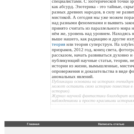
специалистами. С эзотерической точки з
как абсурд. Эзотерика - это тайные, скр
разных древних народов, в силу не разви
мистикой. А сегодня мы уже можем пора
над разными феноменами и выявить зако
принято считать из параллельного мира на
нём же, уровень над уровнем. Находясь 
выше нашего, как радиацию и другие изл
теория
или теория суперструн. На xstyle
призраков, 2012 год, конец света, фотог
рассказом, начать развиваться духовно и
публикующий научные статьи, теории, н
истории из жизни, вымышленные, мистич
опровержения и доказательства в виде ф
аномальных явлений.
Публикации основаны на историях очевидцев
может оставить свою историю поместив в 
историю).
Журнал научной фантастики благодарит все
наблюдениями и просто красивыми история
Главная
Написать статью