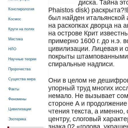
диска. Тайна эт
Конспирология
Phaistos disk) раскрыта?!
был найден итальянской 
Космос
на раскопках дворца на а
Круги на полях
на острове Крит известны
Мистика
примерно 1600 г. до н.э.
цивилизации. Лицевая и 
НЛО
покрыты штампованными 
Научные теории
спиральные надписи.
Пророчества
Существа мира
Они в целом не дешифров
упорный труд многих исс
Факты
немало. Не вызывает сом
Феномены
стороне А и продолжение 
Цивилизации
чтения текста, а именно, 
центру, слоговый характ
Эзотерика
знака 02 «голова, украше