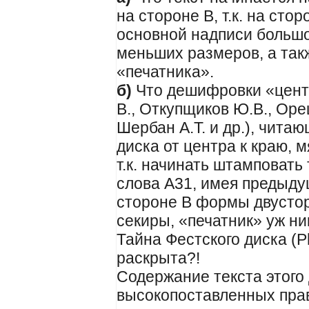
на стороне В, т.к. на сто
основной надписи большо
меньших размеров, а так
«печатника».
б)
Что дешифровки «центр
В., Откупщиков Ю.В., Ореш
Шербан А.Т. и др.), чита
диска от центра к краю, 
т.к. начинать штамповать 
слова А31, имея предыду
стороне В формы двусто
секиры, «печатник» уж ник
Тайна Фестского диска (Ph
раскрыта?!
Содержание текста этого
высокопоставленных прав