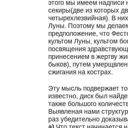
этого мы имеем надписи
секиры(две из которых д
четырехлезвийная). В ни
Луны. Поэтому мы делае
предположение, что Фестс
культом Луны, культом бо
посвящения здравствующ
принесением в жертву жи
быков), путем умерщвлен
сжигания на кострах.
Эту мысль подвержает то 
известно, диск был найде
также большого количест
Выявленая нами структур
раз убедительно доказыв
а)
Что текст начинается н