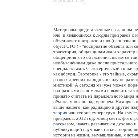
Материалы представленные на данном ре
нло, и являющихся к людям призраков с н
объединяет призраков и нло (неопознанный
object UFO ) - "восприятие объекта или с
траектория, общая динамика и характер с
общепринятого объяснения, является тайн
необъяснённым даже после пристального
специалистами. С эзотерической точки з
как абсурд. Эзотерика - это тайные, скр
разных древних народов, в силу не разви
мистикой. А сегодня мы уже можем пора
над разными феноменами и выявить зако
принято считать из параллельного мира на
нём же, уровень над уровнем. Находясь 
выше нашего, как радиацию и другие изл
теория
или теория суперструн. На xstyle
призраков, 2012 год, конец света, фотог
рассказом, начать развиваться духовно и
публикующий научные статьи, теории, н
истории из жизни, вымышленные, мистич