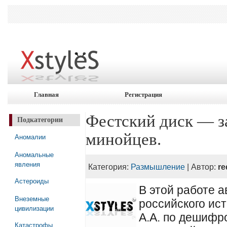
Главная
Регистрация
Фестский диск — з
Подкатегории
минойцев.
Аномалии
Аномальные
явления
Категория:
Размышление
| Автор:
re
Астероиды
В этой работе а
Внеземные
российского ис
цивилизации
А.А. по дешифр
Катастрофы