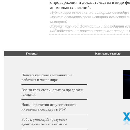
опровержения и доказательства в виде ф
аномальных явлений.
Публикации основаны на историях очевидцев
может оставить свою историю поместив в 
историю).
Журнал научной фантастики благодарит все
наблюдениями и просто красивыми история
Главная
Написать статью
Почему квантовая механика не
работает в макромире
Взрыв трех сверхновых за пределами
галактик
Новый прототип искусственного
интеллекта создадут в БФУ
Робот, умеющий «разумно»
адаптироваться к поломкам