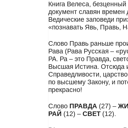
Книга Велеса, безценный
документ славян времен 
Ведические заповеди при
«познавать Явь, Правь, Н
Слово Правь раньше прои
Рава (Рава Русская – «ру
РА. Ра – это Правда, св
Высшая Истина. Отсюда и
Справедливости, царство
по высшему Закону, и по
прекрасно!
Слово
ПРАВДА
(27) –
ЖИ
РАЙ
(12) –
СВЕТ
(12).