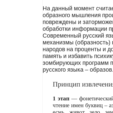
На данный момент считает
образного мышления проц
повреждены и заторможен
обработки информации п
Современный русский яз
механизмы (образность) 
народов на проценты и д
память и избавить психи
зомбирующих программ п
русского языка – образов
Принцип извлечени
1 этап
— фонетический – 
чтение имен буквиц – аз,
есмь, живот, зело, з