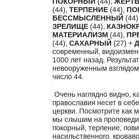
ПОКОРНЫЙ
(44),
ЖЕРТ
(44),
ТЕРПЕНИЕ
(44),
ПО
БЕССМЫСЛЕННЫЙ
(44)
ЗРЕЛИЩЕ
(44),
К
АЗНОК
МАТЕРИАЛИЗМ
(44),
ПР
(44),
САХАРНЫЙ
(27) +
современный, видоизмен
1000 лет назад. Результат
невооруженным взглядом.
число 44.
Очень наглядно видно, к
православия несет в себ
церкви. Посмотрите как 
мы слышим на проповеди:
покорный, терпение, пов
насильственного, кровав