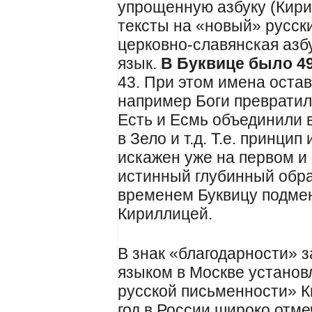
упрощенную азбуку (Кири
тексты на «новый» русски
церковно-славянская азб
язык.
В Буквице было 49
43. При этом имена оста
например Боги превратили
Есть и Есмь объединили 
в Зело и т.д. Т.е. принци
искажен уже на первом и 
истинный глубинный обра
временем Буквицу подме
Кириллицей.
В знак «благодарности» 
языком в Москве установ
русской письменности» 
год в России широко отм