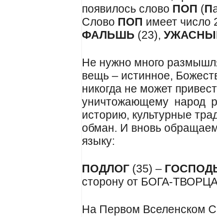
появилось слово
ПОП
(
П
Слово
ПОП
имеет число 
ФАЛЬШЬ
(23),
УЖАСНЫ
Не нужно много размышля
вещь – истинное, Божест
никогда не может привест
уничтожающему народ р
историю, культурные трад
обман. И вновь обращаем
языку:
ПОДЛОГ
(35) –
ГОСПОД
сторону от БОГА-ТВОРЦА
На Первом Вселенском Со