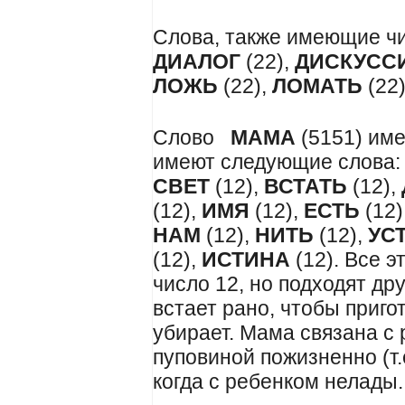
Слова, также имеющие ч
ДИАЛОГ
(22),
ДИСКУСС
ЛОЖЬ
(22),
ЛОМАТЬ
(22
Слово
МАМА
(5151) име
имеют следующие слова:
СВЕТ
(12),
ВСТАТЬ
(12),
(12),
ИМЯ
(12),
ЕСТЬ
(12)
НАМ
(12),
НИТЬ
(12),
УС
(12),
ИСТИНА
(12). Все э
число 12, но подходят др
встает рано, чтобы пригот
убирает. Мама связана с
пуповиной пожизненно (т.е
когда с ребенком нелады.