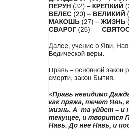
ПЕРУН
(32) –
КРЕПКИЙ
(
ВЕЛЕС
(20) –
ВЕЛИКИЙ
(
МАКОШЬ
(27) –
ЖИЗНЬ
СВАРОГ
(25) —
СВЯТО
Далее, учение о Яви, На
Ведической веры.
Правь – основной закон 
смерти, закон Бытия.
«
Правь невидимо Даждь
как пряжа, течет Явь,
жизнь. А та уйдет – и
текущее, и творится П
Навь. До нее Навь, и по