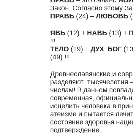
ПРАВЬ
– это баланс
ЯВ
Закон. Согласно этому За
ПРАВЬ
(24) –
ЛЮБОВЬ
(
ЯВЬ
(12) +
НАВЬ
(13) +
!!!
ТЕЛО
(19) +
ДУХ
,
БОГ
(13
(49) !!!
Древнеславянские и сов
разделяют тысячелетия –
числам! В данном совпад
современная, официальн
исцелить человека в принц
атеизме и пытается лечи
состояние здоровья наци
подтверждение.