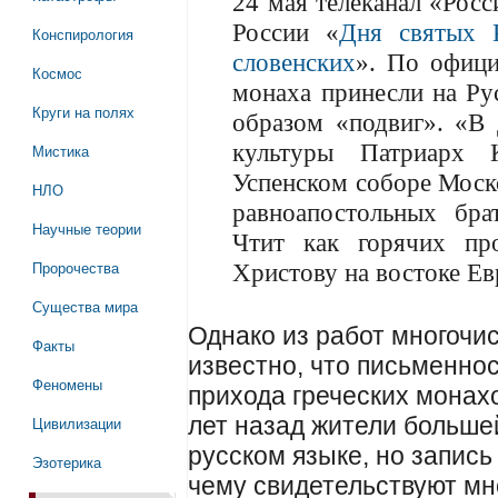
24 мая телеканал «Рос
России «
Дня святых 
Конспирология
словенских
». По офици
Космос
монаха принесли на Ру
Круги на полях
образом «подвиг». «В 
культуры Патриарх 
Мистика
Успенском соборе Моск
НЛО
равноапостольных бра
Научные теории
Чтит как горячих пр
Пророчества
Христову на востоке Е
Существа мира
Однако из работ многочи
Факты
известно, что письменнос
Феномены
прихода греческих монахо
лет назад жители больше
Цивилизации
русском языке, но запись
Эзотерика
чему свидетельствуют м