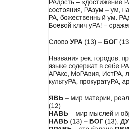
РАдость – «достижение РА
состояния, РАзум – ум, 
РА, божественный ум. РАду
Боевой клич уРА! – сраже
Слово
УРА
(13) –
БОГ
(13
Названия рек, городов, п
языке содержат в себе Р
АРАкс, МоРАвия, ИстРА, 
культуРА, прокуратуРА, а
ЯВЬ
– мир материи, реа
(12)
НАВЬ
– мир мыслей и об
НАВЬ
(13) –
БОГ
(13),
Д