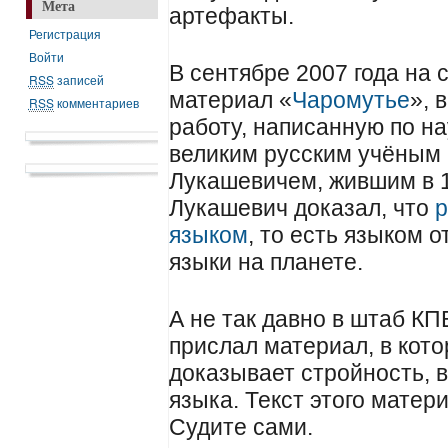
Мета
артефакты.
Регистрация
Войти
В сентябре 2007 года на
RSS
записей
материал «
Чаромутье
», 
RSS
комментариев
работу, написанную по н
великим русским учёным
Лукашевичем, жившим в 1
Лукашевич доказал, что
р
языком
, то есть языком 
языки на планете.
А не так давно в штаб КП
прислал материал, в кот
доказывает стройность, в
языка. Текст этого матер
Судите сами.