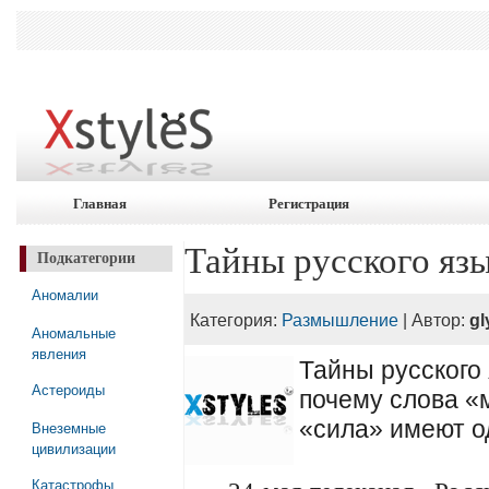
Главная
Регистрация
Тайны русского язы
Подкатегории
Аномалии
Категория:
Размышление
| Автор:
gl
Аномальные
явления
Тайны русского 
Астероиды
почему слова 
«сила» имеют од
Внеземные
цивилизации
Катастрофы