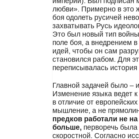
империи). Был подписан 
любви». Примерно в это ж
боя одолеть русичей нев
захватывать Русь идеол
Это был новый тип войны
поле боя, а внедрением 
идей, чтобы он сам разр
становился рабом. Для э
переписывалась история 
Главной задачей было – и
Изменение языка ведет к
в отличие от европейски
мышление, а не прямоли
предков работали не на
больше,
перворечь была
скоростной. Согласно ис