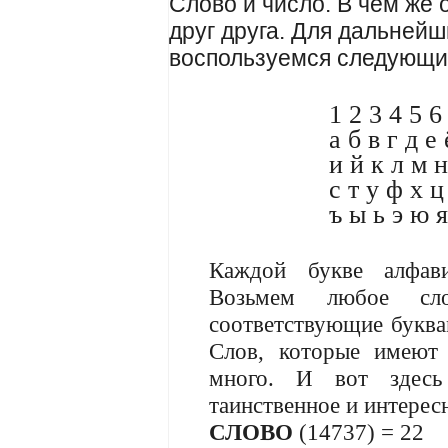
Слово и число. В чем же
друг друга. Для дальней
воспользуемся следующи
1 2 3 4 5 6
а б в г д е
и й к л м н
с т у ф х 
ъ ы ь э ю 
Каждой букве алфави
Возьмем любое с
соответствующие буква
Слов, которые имеют
много. И вот здесь 
таинственное и интерес
СЛОВО
(14737) = 22