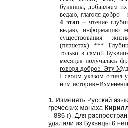
буквицы, добавляем их
ведаю, глаголя добро – 
4 этап
– чтение глуби
ведаю, информацию м
существования жиз
(планетах) *** Глуб
только в самой Буквиц
месяцев получалась ф
говоря доброе. Эту Муд
I своим указом отнял 
ним историю-Изменени
1.
Изменять Русский язык 
греческих монаха
Кирил
– 885 г). Для распростра
удалили из Буквицы 6 неп