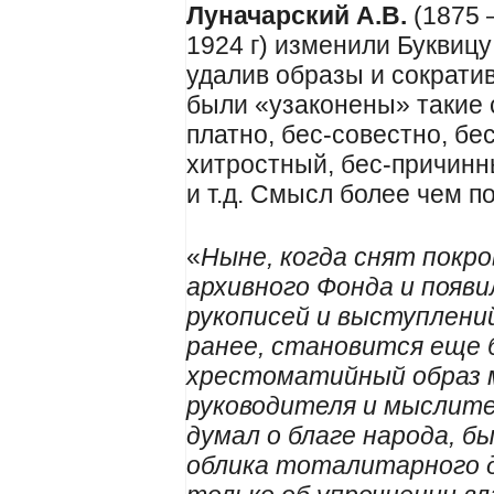
Луначарский А.В.
(1875 –
1924 г) изменили Буквиц
удалив образы и сократив
были «узаконены» такие 
платно, бес-совестно, бе
хитростный, бес-причинн
и т.д. Смысл более чем п
«
Ныне, когда снят покр
архивного Фонда и появи
рукописей и выступлени
ранее, становится еще 
хрестоматийный образ 
руководителя и мыслите
думал о благе народа, 
облика тоталитарного 