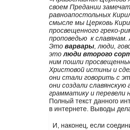
своем Предании замеча
равноапостольных Кирил
смысле мы Церковь Кири
просвещенного греко-ри
проповедью к славянам.
Это
варвары
, люди, го
это
люди второго сор
ним пошли просвещенные
Христовой истины и сде
они стали говорить с эт
они создали славянскую 
грамматику и перевели 
Полный текст данного ин
в интернете. Выводы дел
И, наконец, если соедини