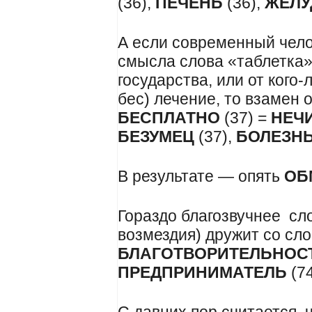
(36),
ПЕЧЕНЬ
(36),
ЖЕЛУ
А если современный чело
смысла слова «таблетка»
государства, или от кого
бес) лечение, то взамен 
БЕСПЛАТНО
(37) =
НЕЧ
БЕЗУМЕЦ
(37),
БОЛЕЗН
В результате — опять
ОБ
Гораздо благозвучнее сл
возмездия) дружит со сл
БЛАГОТВОРИТЕЛЬНОС
ПРЕДПРИНИМАТЕЛЬ
(74