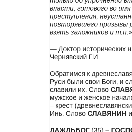
только об упрочнении вл
власти, готового во имя
преступления, неустанн
повторявшего призывы 
взять заложников и т.п.
— Доктор исторических н
Чернявский Г.И.
Обратимся к древнеслав
Руси были свои Боги, и с
славили их. Слово
СЛАВ
мужское и женское начал
– крест (древнеславянски
Инь. Слово
СЛАВЯНИН
и
ДАЖДЬБОГ
(35) –
ГОСП