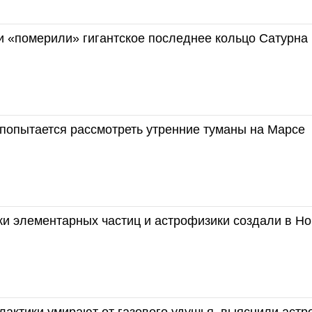
и «померили» гигантское последнее кольцо Сатурна
попытается рассмотреть утренние туманы на Марсе
ки элементарных частиц и астрофизики создали в Н
лактики умирают от газового удушья, выяснили аст