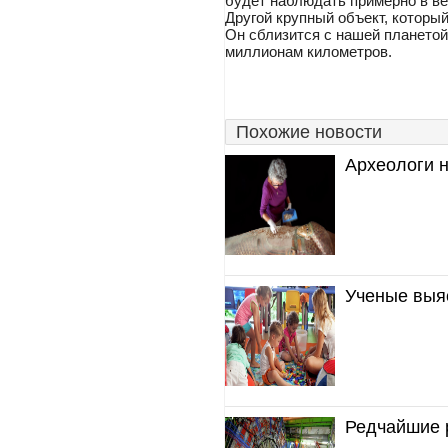
будет наблюдать примерно в ве
Другой крупный объект, которы
Он сблизится с нашей планетой
миллионам километров.
Похожие новости
Археологи н
Ученые выяс
Редчайшие 