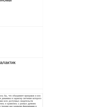
галактик
ось бы, что объединяет призраков и нло
ая динамика и характер свечения которого
ния всех доступных свидетельств
ались и хранились у разных древних
ую теорию над разными феноменами и