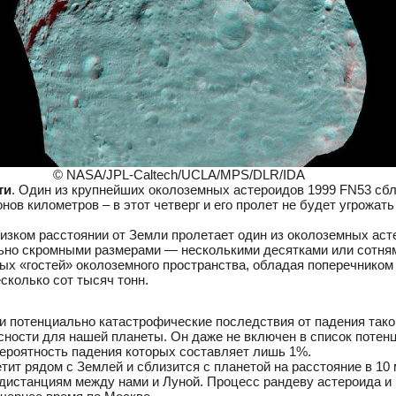
© NASA/JPL-Caltech/UCLA/MPS/DLR/IDA
ти
. Один из крупнейших околоземных астероидов 1999 FN53 сбл
нов километров – в этот четверг и его пролет не будет угрожат
изком расстоянии от Земли пролетает один из околоземных аст
льно скромными размерами — несколькими десятками или сотням
ых «гостей» околоземного пространства, обладая поперечником
есколько сот тысяч тонн.
 потенциально катастрофические последствия от падения тако
сности для нашей планеты. Он даже не включен в список потен
ероятность падения которых составляет лишь 1%.
етит рядом с Землей и сблизится с планетой на расстояние в 10
 дистанциям между нами и Луной. Процесс рандеву астероида 