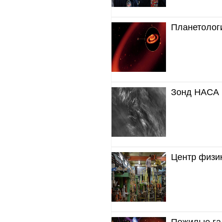
Планетолог
Зонд НАСА 
Центр физи
Пожилые га