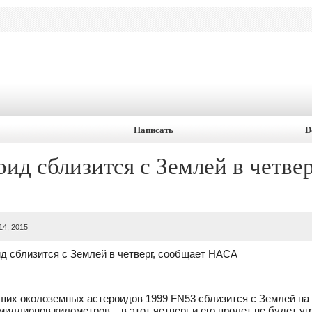
Написать
D
ид сблизится с Землей в четвер
14, 2015
д сблизится с Землей в четверг, сообщает НАСА
ших околоземных астероидов 1999 FN53 сблизится с Землей на 
миллионов километров – в этот четверг и его пролет не будет у