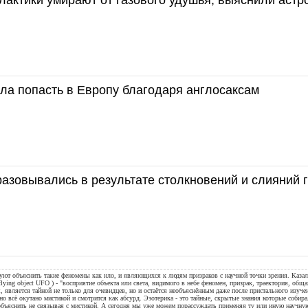
ла попасть в Европу благодаря англосаксам
азовывались в результате столкновений и слияний 
уют объяснить такие феномены как нло, и являющихся к людям призраков с научной точки зрения. Казал
flying object UFO ) - "восприятие объекта или света, видимого в небе феномен, призрак, траектория, общ
, является тайной не только для очевидцев, но и остаётся необъяснённым даже после пристального изуче
но всё окутано мистикой и смотрится как абсурд. Эзотерика - это тайные, скрытые знания которые собир
 объяснить не связывая с мистикой. А сегодня мы уже можем порассуждать применяя ту или иную научн