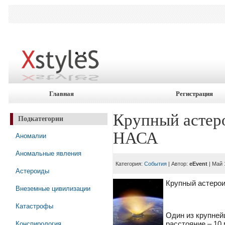
Главная
Регистрация
Крупный астеро
Подкатегории
НАСА
Аномалии
Аномальные явления
Категория:
События
| Автор:
eEvent
| Май 
Астероиды
Крупный астерои
Внеземные цивилизации
Катастрофы
Один из крупней
Конспирология
расстояние – 10 