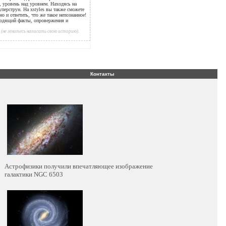
е, уровень над уровнем. Находясь на
уперструн. На xstyles вы также сможете
но и ответить, что же такое непознанное!
водящий факты, опровержения и
(не ленитесь написать свою историю).
Контакты
Астрофизики получили впечатляющее изображение
галактики NGC 6503