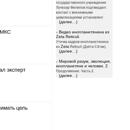
государственного учреждения
Лучезар Филипов подтвердил:
контакт с внеземными
цивилизациями установлен!
(далее…)
 МКС
»
Видео инопланетянина из
Zeta Reticuli.
Утечка кадров инопланетянина
из
Reticuli (Дзе́та Се́тки).
Zeta
(далее…)
»
Мировой разум, эволюция,
инопланетяне и человек. 2
ал эксперт
Продолжение. Часть 2.
(далее…)
нимать цель