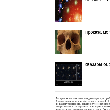
Проказа мог
Квазары обр
Материалы представленные на данном ресурсе проб
(неопознанный летающий объект, англ. unidentified 
не находит логического, общепринятого объяснения
специалистами. С эзотерической точки зрения конеч
народов, в силу не развитости науки сложно было