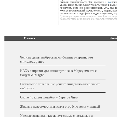
выявить закономерности. Так, призраки и
нло
прихо
уровне ниже, мы не сможет увидеть уровень выше н
посмотреть фото нло, видео призраков, 2012 год, к
Журнал публикующий научные статьи, теории, нео
доказательства в виде фото и видео материалов, п
Публикации основаны на историях очевидцев или по
Журнал научной фантастики благодарит всех тех, к
Главная
Напи
Черные дыры выбрасывают больше энергии, чем
считалось ранее
НАСА отправит два наноспутника к Марсу вместе с
модулем InSight
Глобальное потепление усилит эпидемию аллергии от
амброзии
Около 40 китов погибли у берегов Чили
Жизнь в невесомости вызвала атрофию кожи у мышей
Ученые выяснили, где живут самые счастливые и