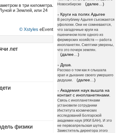
Новосибирске
(далее…)
аметром в три километра.
Луной и Землей, или 24
»
Круги на полях Адыгее
В республику Адыгея съезжаются
уфологии. Они не сомневаются,
© Xstyles
eEvent
что загадочные круги на
пшеничном поле одного из
фермерских хозяйств — работа
инопланетян. Скептики уверены,
ячи лет
что это почерк землян.
(далее…)
»
Душа.
Рассказ о том как я слышала
храп и дыхание своего умершего
дедушки.
(далее…)
дети
»
Академия наук вышла на
контакт с инопланетянами.
Связь с инопланетянами
установили сотрудники
Института космических
исследований Болгарской
академии наук (ИКИ БАН). И это
не первоапрельская шутка.
одель физики
Заместитель директора этого