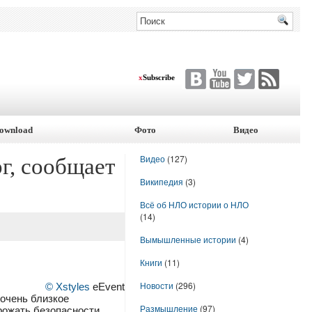
x
Subscribe
ownload
Фото
Видео
Видео
(127)
г, сообщает
Википедия
(3)
Всё об НЛО истории о НЛО
(14)
Вымышленные истории
(4)
Книги
(11)
Новости
(296)
© Xstyles
eEvent
очень близкое
Размышление
(97)
грожать безопасности