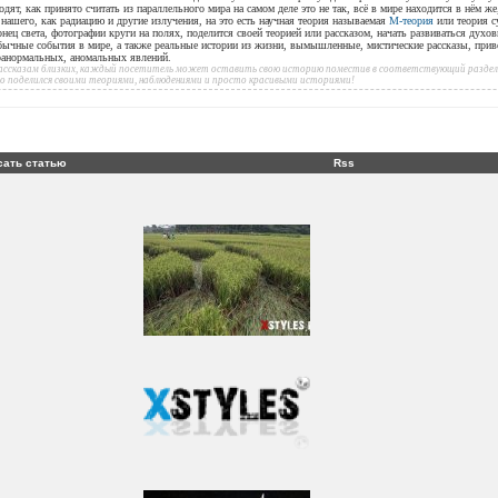
дят, как принято считать из параллельного мира на самом деле это не так, всё в мире находится в нём ж
ашего, как радиацию и другие излучения, на это есть научная теория называемая
М-теория
или теория с
онец света, фотографии круги на полях, поделится своей теорией или рассказом, начать развиваться духов
бычные события в мире, а также реальные истории из жизни, вымышленные, мистические рассказы, при
аранормальных, аномальных явлений.
 рассказам близких, каждый посетитель может оставить свою историю поместив в соответствующий раздел 
то поделился своими теориями, наблюдениями и просто красивыми историями!
сать статью
Rss