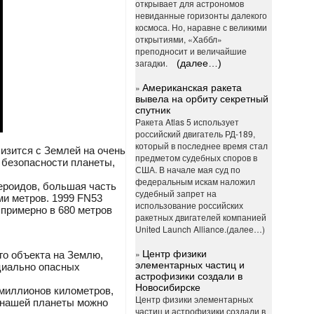
открывает для астрономов
невиданные горизонты далекого
космоса. Но, наравне с великими
открытиями, «Хаббл»
преподносит и величайшие
загадки.
(далее…)
»
Американская ракета
вывела на орбиту секретный
спутник
Ракета Atlas 5 использует
российский двигатель РД-189,
который в последнее время стал
изится с Землей на очень
предметом судебных споров в
ь безопасности планеты,
США. В начале мая суд по
федеральным искам наложил
ероидов, большая часть
судебный запрет на
и метров. 1999 FN53
использование российских
 примерно в 680 метров
ракетных двигателей компанией
United Launch Alliance.(далее…)
»
Центр физики
го объекта на Землю,
элементарных частиц и
циально опасных
астрофизики создали в
Новосибирске
 миллионов километров,
Центр физики элементарных
и нашей планеты можно
частиц и астрофизики создали в