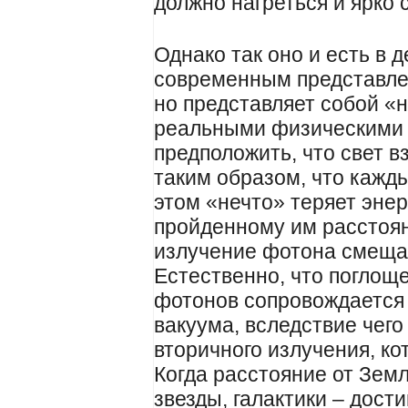
должно нагреться и ярко с
Однако так оно и есть в 
современным представлен
но представляет собой «
реальными физическими с
предположить, что свет в
таким образом, что кажд
этом «нечто» теряет эне
пройденному им расстоян
излучение фотона смещае
Естественно, что поглощ
фотонов сопровождаетс
вакуума, вследствие чего
вторичного излучения, к
Когда расстояние от Зем
звезды, галактики – дост