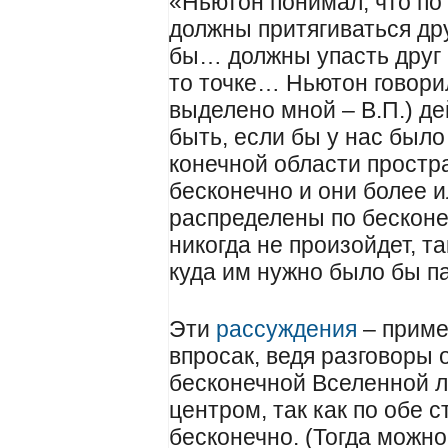
«Ньютон понимал, что по 
должны притягиваться дру
бы… должны упасть друг н
то точке… Ньютон говорил
выделено мной – В.П.) д
быть, если бы у нас было
конечной области простр
бесконечно и они более 
распределены по бесконеч
никогда не произойдет, та
куда им нужно было бы п
Эти
рассуждения
– пример
впросак, ведя разговоры 
бесконечной Вселенной л
центром, так как по обе 
бесконечно. (Тогда можно