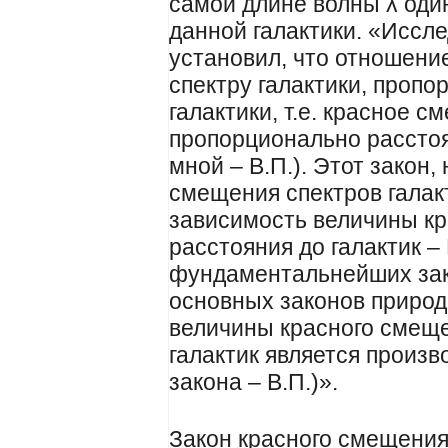
самой длине волны λ оди
данной галактики. «Иссл
установил, что отношение
спектру галактики, проп
галактики, т.е. красное с
пропорционально расстоя
мной – В.П.). Этот закон
смещения спектров галак
зависимость величины кр
расстояния до галактик –
фундаментальнейших зак
основных законов природ
величины красного смеще
галактик является произв
закона – В.П.)».
Закон красного смещения,