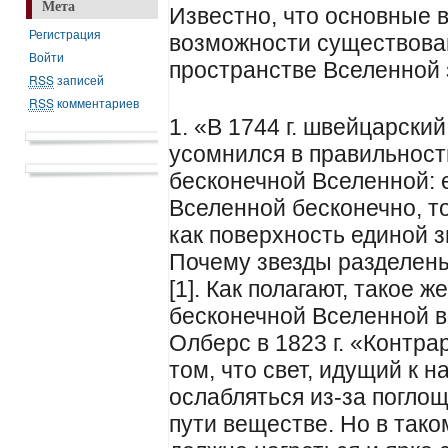
Мета
Известно, что основные 
Регистрация
возможности существова
Войти
пространстве Вселенной
RSS
записей
RSS
комментариев
1. «В 1744 г. швейцарск
усомнился в правильност
бесконечной Вселенной: е
Вселенной бесконечно, то
как поверхность единой 
Почему звезды разделен
[1]. Как полагают, такое 
бесконечной Вселенной 
Олберс в 1823 г. «Контра
том, что свет, идущий к н
ослабляться из-за погло
пути веществе. Но в так