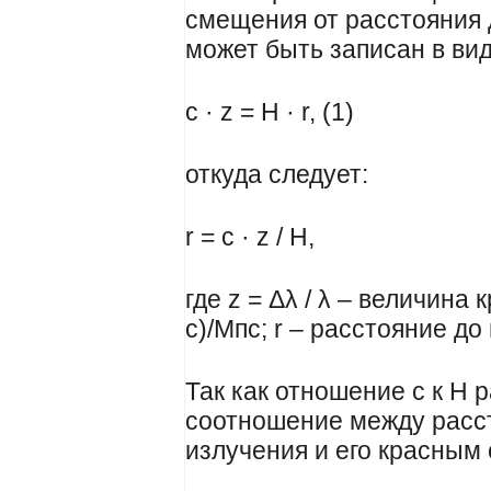
смещения от расстояния 
может быть записан в вид
c · z = H · r, (1)
откуда следует:
r = c · z / H,
где z = Δλ / λ – величина
с)/Мпс; r – расстояние д
Так как отношение c к H 
соотношение между расс
излучения и его красным