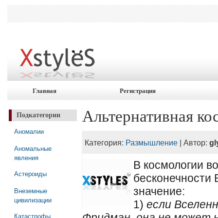
Главная
Регистрация
Альтернативная ко
Подкатегории
Аномалии
Категория:
Размышление
| Автор:
gl
Аномальные
явления
В космологии в
Астероиды
бесконечности 
значение:
Внеземные
цивилизации
1)
если Вселенн
Катастрофы
Фридман, она не может 