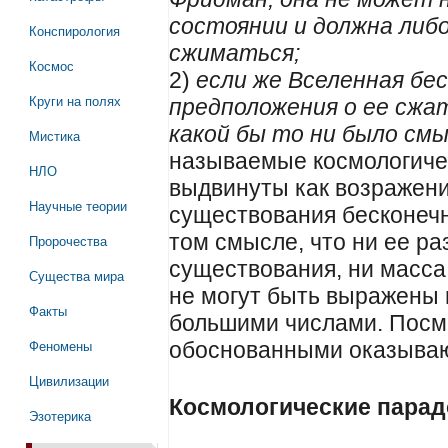
состоянии и должна либ
Конспирология
сжиматься;
Космос
2)
если же Вселенная бес
Круги на полях
предположения о ее сж
какой бы то ни было см
Мистика
называемые космологиче
НЛО
выдвинуты как возражен
Научные теории
существования бесконечн
том смысле, что ни ее р
Пророчества
существования, ни масса
Существа мира
не могут быть выражены 
Факты
большими числами. Посм
Феномены
обоснованными оказываю
Цивилизации
Космологические парад
Эзотерика