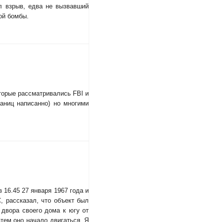
л взрыв, едва не вызвавший
ой бомбы.
торые рассматривались FBI и
аниц написанно) но многими
 16.45 27 января 1967 года и
, рассказал, что объект был
 двора своего дома к югу от
атем оно начало двигаться. Я