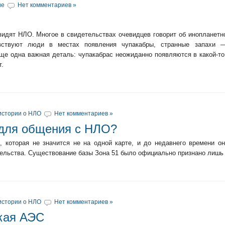
ие
Нет комментариев »
видят НЛО. Многое в свидетельствах очевидцев говорит об инопланет
увствуют люди в местах появления чупакабры, странные запахи 
е одна важная деталь: чупакабрас неожиданно появляются в какой-то
т.
истории о НЛО
Нет комментариев »
 для общения с НЛО?
, которая не значится не на одной карте, и до недавнего времени о
ельства. Существование базы Зона 51 было официально признано лишь в
истории о НЛО
Нет комментариев »
кая АЭС