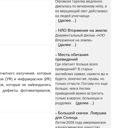
Огромная тарелка медленно
двигалась по вечернему небу, а
ее мерцающий свет действовал
на людей угнетающе.
(далее…)
»
НЛО Вторжение на землю
Документальный фильм
«НЛО
Вторжение на землю»
(далее…)
»
Места обитания
привидений
Где обитает больше всего
привидений? В старых
нитного излучения, которые
английских замках, скажете вы и
будете, конечно же, правы, но
ое (УФ) и инфракрасное (ИК)
только отчасти. Потому что еще
ов, которые не наблюдались
больше, чем в Англии
, дефекты фотоматериалов,
привидений можно встретить
только в моргах, больницах и
роддомах.
(далее…)
»
Большой скачок. Ловушка
для Солнца.
Летом 2009 года американское
аэрокосмическое агентство