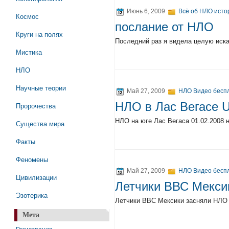
Июнь 6, 2009
Всё об НЛО исто
Космос
послание от НЛО
Круги на полях
Последний раз я видела целую иск
Мистика
НЛО
Научные теории
Май 27, 2009
НЛО Видео беспл
НЛО в Лас Вегасе U
Пророчества
НЛО на юге Лас Вегаса 01.02.2008 
Существа мира
Факты
Феномены
Май 27, 2009
НЛО Видео беспл
Цивилизации
Летчики ВВС Мекси
Эзотерика
Летчики ВВС Мексики засняли НЛО
Мета
Регистрация