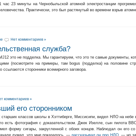
 1 час 23 минуты на Чернобыльской атомной электростанции прогреме
еловечества. Практически, это был растянутый во времени взрыв атомн
ие
Нет комментариев »
тельственная служба?
MJ12 это не подделка. Мы гарантируем, что это те самые документы, ко
щими (посмотрите на примеры, там bogus (подделка) на половине стр
о ссылаются сторонники всемирного заговора.
ет комментариев »
вший его сторонником
к старших классов школы в Хэттиберге, Миссисипи, видел НЛО на небе в
его есть фотография с доказательством. Джек Изелле, сын пилота ВВС
имел форму сигары, закругленной с обоих концов. Наблюдал он его со
начале думал, что мне показалось, —
рассказывал он про НЛО
, — но з