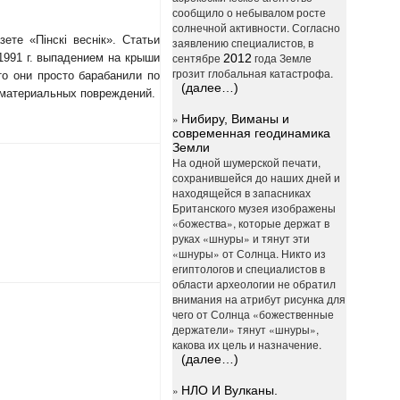
сообщило о небывалом росте
солнечной активности. Согласно
те «Пiнскi веснiк». Статьи
заявлению специалистов, в
сентябре
года Земле
1991 г. выпадением на крыши
2012
грозит глобальная катастрофа.
о они просто барабанили по
(далее…)
 материальных повреждений.
»
Нибиру, Виманы и
современная геодинамика
Земли
На одной шумерской печати,
сохранившейся до наших дней и
находящейся в запасниках
Британского музея изображены
«божества», которые держат в
руках «шнуры» и тянут эти
«шнуры» от Солнца. Никто из
египтологов и специалистов в
области археологии не обратил
внимания на атрибут рисунка для
чего от Солнца «божественные
держатели» тянут «шнуры»,
какова их цель и назначение.
(далее…)
»
НЛО И Вулканы.