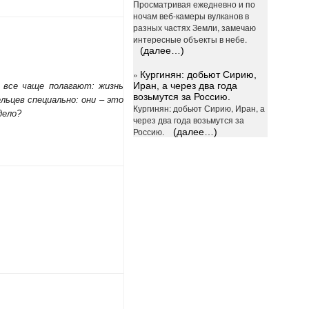
Просматривая ежедневно и по
ночам веб-камеры вулканов в
разных частях Земли, замечаю
интересные объекты в небе.
(далее…)
»
Кургинян: добьют Сирию,
Иран, а через два года
 все чаще полагают: жизнь
возьмутся за Россию.
льцев специально: они – это
Кургинян: добьют Сирию, Иран, а
дело?
через два года возьмутся за
Россию.
(далее…)