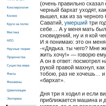
(очень правильно сказал 
Конспирология
черный бархат уходят, как
Космос
вышел, как из за черного
Саватий,
умерший
три го
Круги на полях
себе… А у меня мать был
Мистика
сновидений, ну и я кой ч
НЛО
И я понимаю: это он меня
-«Дядька. ты чего? Мне ж
Научные теории
жить хочу!» — говорю ему
Пророчества
А он в ответ: посмотрел 
Существа мира
рукой правой махнул, как 
тобою, раз не хочешь… и 
Факты
«бархат».
Феномены
Цивилизации
Дня три я ходил и если ви
Эзотерика
приближается машина и 