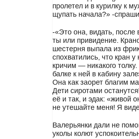
пролетел и в курилку к м
щупать начала?» -спраш
-«Это она, видать, после
ты или привидение. Кран
шестерня выпала из фрик
спохватились, что кран у 
кричим — никакого толку.
балке к ней в кабину зал
Она как заорет благим ма
Дети сиротами останутся
её и так, и эдак: «живой 
не утешайте меня! Я виде
Валерьянки дали не помо
уколы колют успокоительн