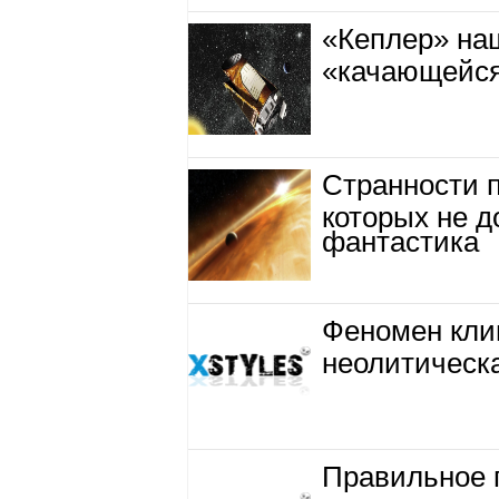
«Кеплер» на
«качающейся
Странности п
которых не 
фантастика
Феномен кли
неолитическа
Правильное 