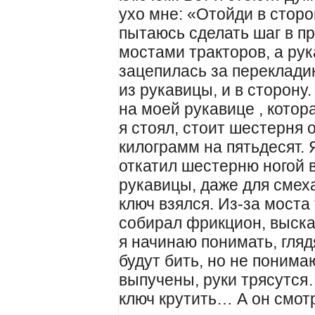
ухо мне: «Отойди в сторо
пытаюсь сделать шаг в пр
мостами тракторов, а рук
зацепилась за перекладин
из рукавицы, и в сторону
на моей рукавице , котор
я стоял, стоит шестерня 
килограмм на пятьдесят. 
откатил шестерню ногой в
рукавицы, даже для смеха-
ключ взялся. Из-за моста
собирал фрикцион, выска
я начинаю понимать, гляд
будут бить, но не понимаю
выпучены, руки трясутся
ключ крутить… А он смот