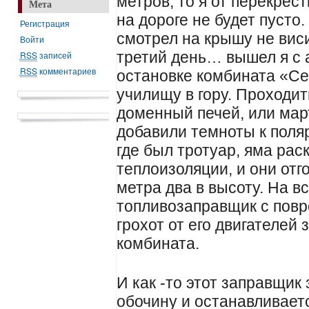
метров, то я от перекрес
Мета
на дороге не будет пусто
Регистрация
смотрел на крышу не виси
Войти
третий день… вышел я с 
RSS
записей
RSS
комментариев
остановке комбината «Се
училищу в гору. Проходи
доменный печей, или ма
добавили темноты к поляр
где был тротуар, яма рас
теплоизоляции, и они от
метра два в высоту. На в
топливозаправщик с пов
грохот от его двигателей
комбината.
И как -то этот заправщик
обочину и останавливаетс