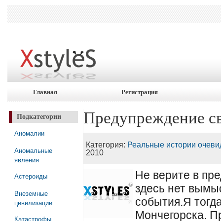
Главная
Регистрация
Предупреждение с
Подкатегории
Аномалии
Категория:
Реальные истории очеви
Аномальные
2010
явления
Не верите в пр
Астероиды
здесь нет вымы
Внеземные
события.
Я тогд
цивилизации
Мончегорска. П
Катастрофы