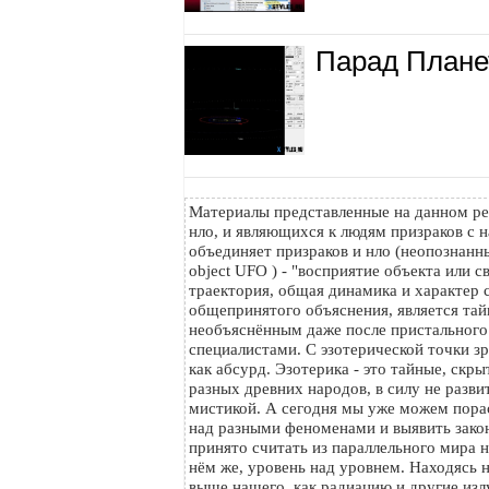
Парад Планет
Материалы представленные на данном ре
нло, и являющихся к людям призраков с н
объединяет призраков и нло (неопознанный
object UFO ) - "восприятие объекта или с
траектория, общая динамика и характер с
общепринятого объяснения, является тайн
необъяснённым даже после пристального
специалистами. С эзотерической точки з
как абсурд. Эзотерика - это тайные, скр
разных древних народов, в силу не разви
мистикой. А сегодня мы уже можем пора
над разными феноменами и выявить зако
принято считать из параллельного мира на
нём же, уровень над уровнем. Находясь 
выше нашего, как радиацию и другие изл