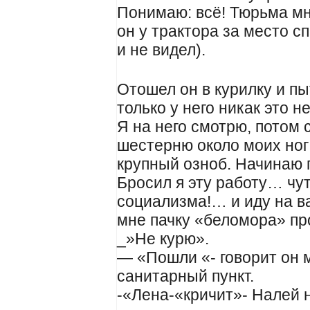
Понимаю: всё! Тюрьма мне
он у трактора за место с
и не видел).
Отошел он в курилку и пы
только у него никак это н
Я на него смотрю, потом 
шестерню около моих ног
крупный озноб. Начинаю п
Бросил я эту работу… чут
социализма!… и иду на ва
мне пачку «беломора» пр
_»Не курю».
— «Пошли «- говорит он м
санитарный пункт.
-«Лена-«кричит»- Налей 