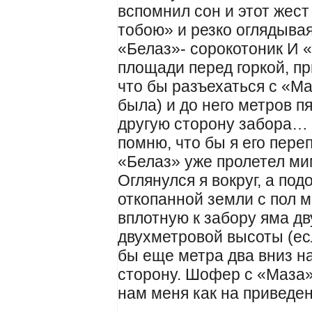
вспомнил сон и этот жест
тобою» и резко оглядыва
«Белаз»- сорокотоник И 
площади перед горкой, п
что бы разъехаться с «Ма
была) и до него метров пя
другую сторону забора… я
помню, что бы я его пере
«Белаз» уже пролетел ми
Оглянулся я вокруг, а по
откопанной земли с пол м
вплотную к забору яма дв
двухметровой высоты (ес
бы еще метра два вниз на
сторону. Шофер с «Маза»
нам меня как на приведе