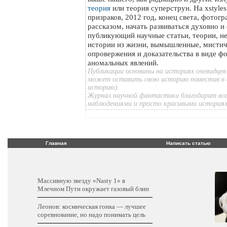
теория
или теория суперструн. На xstyle
призраков, 2012 год, конец света, фотог
рассказом, начать развиваться духовно и
публикующий научные статьи, теории, н
истории из жизни, вымышленные, мистич
опровержения и доказательства в виде ф
аномальных явлений.
Публикации основаны на историях очевидцев
может оставить свою историю поместив в 
историю).
Журнал научной фантастики благодарит все
наблюдениями и просто красивыми история
Главная
Написать статью
Массивную звезду «Nasty 1» в
Млечном Пути окружает газовый блин
Леонов: космическая гонка — лучшее
соревнование, но надо понимать цель