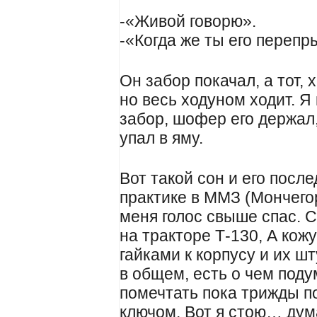
-«Живой говорю».
-«Когда же ты его перепр
Он забор покачал, а тот,
но весь ходуном ходит. Я
забор, шофер его держал
упал в яму.
Вот такой сон и его после
практике в ММЗ (Мончего
меня голос свыше спас. 
на тракторе Т-130, А кож
гайками к корпусу и их ш
в общем, есть о чем поду
помечтать пока трижды п
ключом. Вот я стою… дум