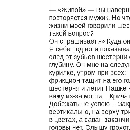
— «Живой» — Вы наверно
повторяется мужик. Но чт
жизни моей говорили шест
такой вопрос?
Он спрашивает:-» Куда о
Я себе под ноги показыва
след от зубьев шестерни 
глубину. Он мне на след
курилке, утром при всех:
фрикцион тащит на его го
шестерня и летит Пашке на
вижу из-за моста…Кричат
Добежать не успею… Закр
вертикально, на верху три
в цветах, а саван заканч
головы нет. Слышу грохот