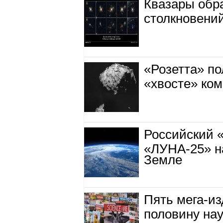
Квазары обр
столкновений
«Розетта» по
«хвосте» ко
Российский 
«ЛУНА-25» н
Земле
Пять мега-из
половину на