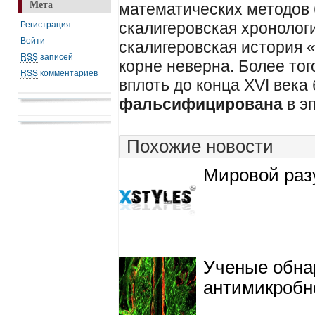
Мета
математических методов 
Регистрация
скалигеровская хронологи
Войти
скалигеровская история «
RSS
записей
корне неверна. Более тог
RSS
комментариев
вплоть до конца XVI век
фальсифицирована
в э
Похожие новости
Мировой раз
Ученые обна
антимикробн