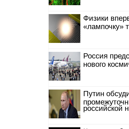
Физики впер
«лампочку» 
Россия предс
нового косми
Путин обсуд
промежуточн
российской н