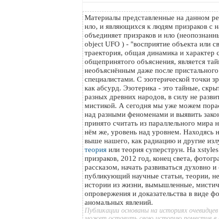
Материалы представленные на данном ре
нло, и являющихся к людям призраков с н
объединяет призраков и нло (неопознанный
object UFO ) - "восприятие объекта или с
траектория, общая динамика и характер с
общепринятого объяснения, является тайн
необъяснённым даже после пристального
специалистами. С эзотерической точки з
как абсурд. Эзотерика - это тайные, скр
разных древних народов, в силу не разви
мистикой. А сегодня мы уже можем пора
над разными феноменами и выявить зако
принято считать из параллельного мира на
нём же, уровень над уровнем. Находясь 
выше нашего, как радиацию и другие изл
теория
или теория суперструн. На xstyle
призраков, 2012 год, конец света, фотог
рассказом, начать развиваться духовно и
публикующий научные статьи, теории, н
истории из жизни, вымышленные, мистич
опровержения и доказательства в виде ф
аномальных явлений.
Публикации основаны на историях очевидцев
может оставить свою историю поместив в 