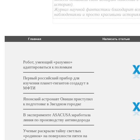
историю).
Журнал научной фантастики благодарит все
наблюдениями и просто красивыми история
Главная
Написать статью
Робот, умеющий «разумно»
адаптироваться к поломкам
Первый российский прибор для
изучения планет-гигантов создадут в
МФТИ
Японский астронавт Ониши приступил
к подготовке в Звездном городке
В эксперименте ASACUSA заработала
линия по производству антиводорода
Ученые раскрыли тайну светлых
«родинок» на поверхности пятен на