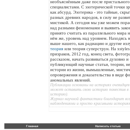
необъяснённым даже после пристального
специалистами. С эзотерической точки з
как абсурд. Эзотерика - это тайные, скр
разных древних народов, в силу не разви
мистикой. А сегодня мы уже можем пора
над разными феноменами и выявить зако
принято считать из параллельного мира на
нём же, уровень над уровнем. Находясь 
выше нашего, как радиацию и другие изл
теория
или теория суперструн. На xstyle
призраков, 2012 год, конец света, фотог
рассказом, начать развиваться духовно и
публикующий научные статьи, теории, н
истории из жизни, вымышленные, мистич
опровержения и доказательства в виде ф
аномальных явлений.
Публикации основаны на историях очевидцев
может оставить свою историю поместив в 
историю).
Журнал научной фантастики благодарит все
наблюдениями и просто красивыми история
Главная
Написать статью