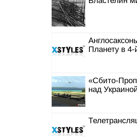
Властелин м
Англосаксоны
Планету в 4-
«Сбито-Проп
над Украино
Телетрансля