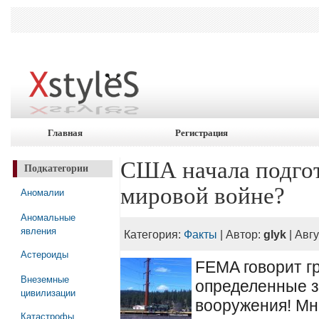
Главная
Регистрация
США начала подгот
Подкатегории
мировой войне?
Аномалии
Аномальные
явления
Категория:
Факты
| Автор:
glyk
| Авгу
Астероиды
FEMA говорит г
Внеземные
определенные з
цивилизации
вооружения! Мн
Катастрофы