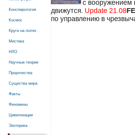
с вооружением и
Конспирология
движутся.
Update 21.08
F
по управлению в чрезвы
Космос
Круги на полях
Мистика
НЛО
Научные теории
Пророчества
Существа мира
Факты
Феномены
Цивилизации
Эзотерика