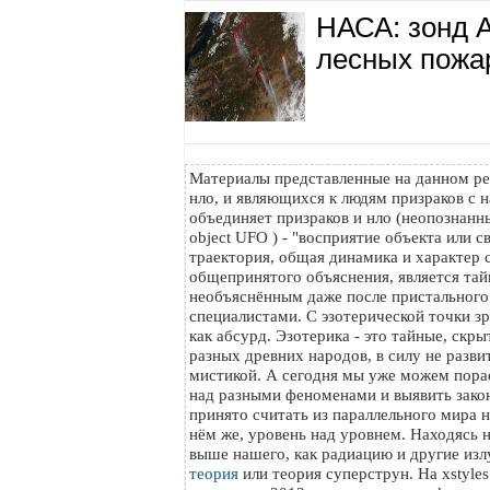
НАСА: зонд 
лесных пожа
Материалы представленные на данном ре
нло, и являющихся к людям призраков с н
объединяет призраков и нло (неопознанный
object UFO ) - "восприятие объекта или с
траектория, общая динамика и характер с
общепринятого объяснения, является тайн
необъяснённым даже после пристального
специалистами. С эзотерической точки з
как абсурд. Эзотерика - это тайные, скр
разных древних народов, в силу не разви
мистикой. А сегодня мы уже можем пора
над разными феноменами и выявить зако
принято считать из параллельного мира на
нём же, уровень над уровнем. Находясь 
выше нашего, как радиацию и другие изл
теория
или теория суперструн. На xstyle