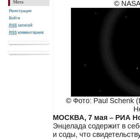
© NASA/
Мета
Регистрация
Войти
RSS
записей
RSS
комментариев
© Фото: Paul Schenk (L
H
МОСКВА, 7 мая – РИА Н
Энцелада содержит в себ
и соды, что свидетельст