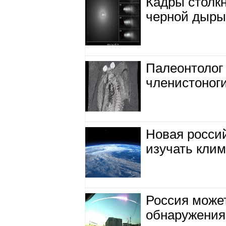
Кадры столк
черной дыр
Палеонтолог
членистоноги
Новая росси
изучать клим
Россия может
обнаружения 