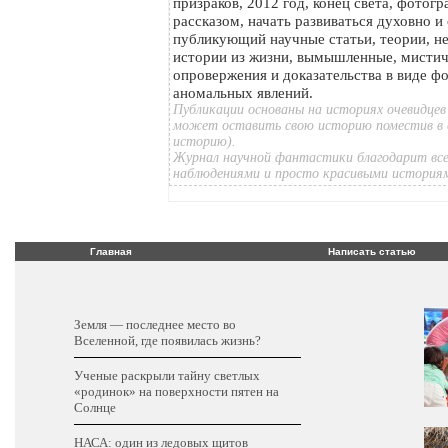
призраков, 2012 год, конец света, фотог
рассказом, начать развиваться духовно и
публикующий научные статьи, теории, н
истории из жизни, вымышленные, мистич
опровержения и доказательства в виде ф
аномальных явлений.
Публикации основаны на историях очевидцев
может оставить свою историю поместив в 
историю).
Журнал научной фантастики благодарит все
наблюдениями и просто красивыми история
Главная
Написать статью
Земля — последнее место во
Вселенной, где появилась жизнь?
Ученые раскрыли тайну светлых
«родинок» на поверхности пятен на
Солнце
НАСА: один из ледовых щитов