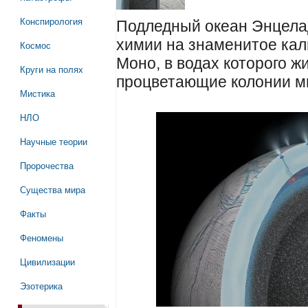
Конспирология
Подледный океан Энцелад
химии на знаменитое ка
Космос
Моно, в водах которого ж
Круги на полях
процветающие колонии ми
Мистика
НЛО
Научные теории
Пророчества
Существа мира
Факты
Феномены
Цивилизации
Эзотерика