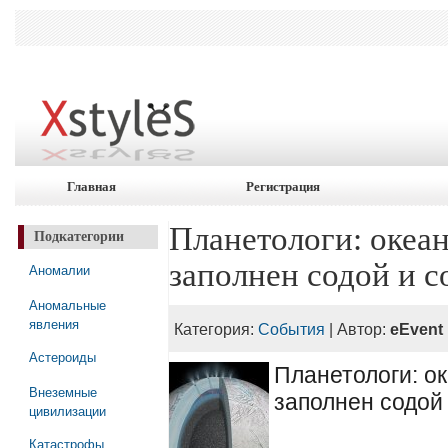
Главная
Регистрация
Планетологи: океан
Подкатегории
заполнен содой и 
Аномалии
Аномальные
явления
Категория:
События
| Автор:
eEvent
Астероиды
Планетологи: о
Внеземные
заполнен содой
цивилизации
Катастрофы