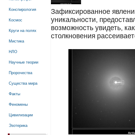
Конспирология
Зафиксированное явлени
уникальности, предостав
Космос
возможность увидеть, как
Круги на полях
столкновения рассеивает
Мистика
НЛО
Научные теории
Пророчества
Существа мира
Факты
Феномены
Цивилизации
Эзотерика