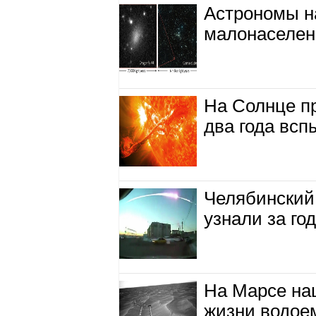
Астрономы 
малонаселен
На Солнце п
два года вс
Челябинский
узнали за го
На Марсе на
жизни водое