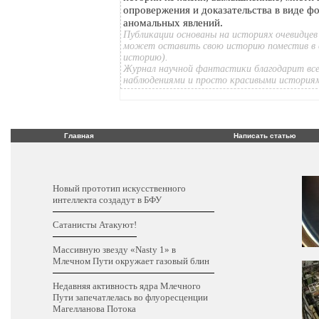
опровержения и доказательства в виде ф
аномальных явлений.
Публикации основаны на историях очевидцев
может оставить свою историю поместив в 
историю).
Журнал научной фантастики благодарит все
наблюдениями и просто красивыми история
Главная
Написать статью
Новый прототип искусственного
интеллекта создадут в БФУ
Сатанисты Атакуют!
Массивную звезду «Nasty 1» в
Млечном Пути окружает газовый блин
Недавняя активность ядра Млечного
Пути запечатлелась во флуоресценции
Магелланова Потока