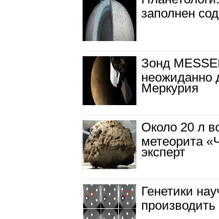
заполнен со
Зонд MESSE
неожиданно 
Меркурия
Около 20 л в
метеорита «Ч
эксперт
Генетики на
производить