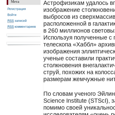
Астрофизикам удалось в
Мета
Регистрация
изображение столкновен
Войти
выбросов из сверхмасси
RSS
записей
расположенной в галакти
RSS
комментариев
в 260 миллионов световы
Используя полученные с
телескопа «Хаббл» архив
изображения эллиптическ
ученые составили практи
столкновения внегалакти
струй, похожих на колос
размерам жемчужные нит
По словам ученого Эйлин
Science Institute (STScI)
помимо своей уникальнос
исследователям «очень р