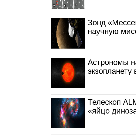
Зонд «Мессе
научную мис
Астрономы н
экзопланету 
Телескоп AL
«яйцо диноз