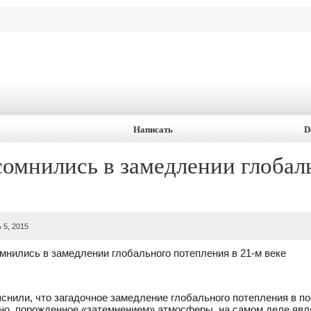
Написать
D
омнились в замедлении глобал
 5, 2015
мнились в замедлении глобального потепления в 21-м веке
снили, что загадочное замедление глобального потепления в по
о, порожденное «затемнением» атмосферы, на самом деле явл