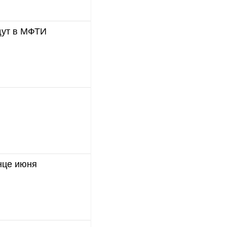
дут в МФТИ
нце июня