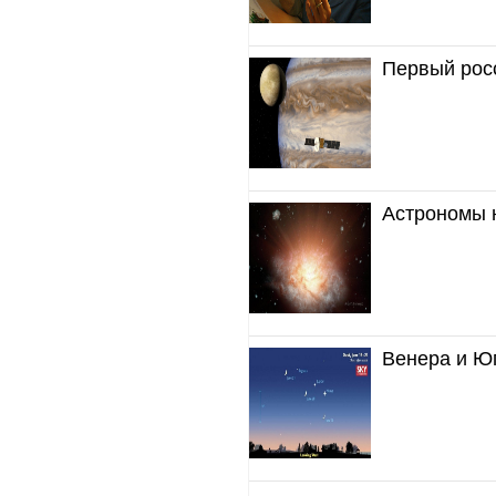
Первый росс
Астрономы 
Венера и Юп