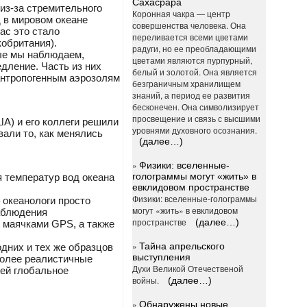
Сахасрара
из-за стремительного
Коронная чакра — центр
д в мировом океане
совершенства человека. Она
ас это стало
переливается всеми цветами
кобритания).
радуги, но ее преобладающими
ые мы наблюдаем,
цветами являются пурпурный,
едление. Часть из них
белый и золотой. Она является
антропогенным аэрозолям
безграничным хранилищем
знаний, а период ее развития
бесконечен. Она символизирует
просвещение и связь с высшими
А) и его коллеги решили
уровнями духовного осознания.
вали то, как менялись
(далее…)
»
Физики: вселенные-
голограммы могут «жить» в
я температур вод океана
евклидовом пространстве
Физики: вселенные-голограммы
 океанологи просто
могут «жить» в евклидовом
наблюдения
пространстве
(далее…)
 маячками GPS, а также
»
Тайна апрельского
одних и тех же образцов
выступления
более реалистичные
Духи Великой Отечественой
щей глобальное
войны.
(далее…)
»
Обнаружены новые