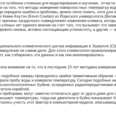
тся особенно сложным для моделирования и изучения, отчасти 
из-за того, что методы измерения поверхностных температур во
щи породили ошибки и проблемы, можно легко понять, хотя для н
 Кевин Коутэн (Kevin Cowtan) из Йоркского университета (Вели
т причины загадочного «замедления» изменения климата, котор
и ученых нет единого мнения на счет того, что вызывает это зам
рового океана, активно поглощающим углекислоту, а другие — 
ационального климатического центра информации в Эшвилле (СШ
замедление на самом деле. Для этого климатологи проанализиро
т, как собирались эти данные и как они анализировались.
или внимание на то, что в последние 15 лет методика измерени
ов подобные замеры проводились крайне примитивным образом –
ирали пробу воды и измеряли температуру. Сегодня подобные 
сокотехнологичных буйков, оснащенных радиопередатчиками и
гатели кораблей.
 приборами, могут заметно отличаться друг от друга даже для 
авышают температуры, тогда как двигатели и буйки показывают 
ытались учесть этот фактор в компьютерной модели, описываю