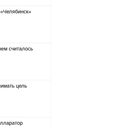
 «Челябинск»
чем считалось
нимать цель
елларатор