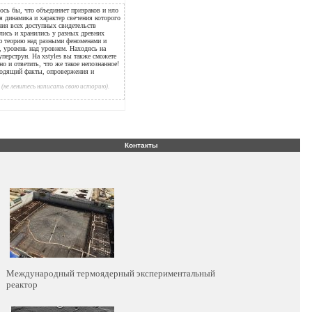
ось бы, что объединяет призраков и нло
ая динамика и характер свечения которого
ния всех доступных свидетельств
ались и хранились у разных древних
ую теорию над разными феноменами и
е, уровень над уровнем. Находясь на
уперструн. На xstyles вы также сможете
но и ответить, что же такое непознанное!
водящий факты, опровержения и
(не ленитесь написать свою историю).
Контакты
Международный термоядерный экспериментальный
реактор