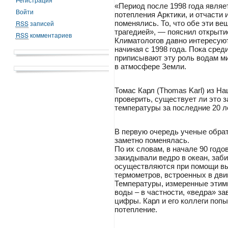
«Период после 1998 года являе
Войти
потепления Арктики, и отчасти 
RSS
записей
поменялись. То, что обе эти ве
трагедией», — пояснил открытие
RSS
комментариев
Климатологов давно интересую
начиная с 1998 года. Пока сред
приписывают эту роль водам ми
в атмосфере Земли.
Томас Карл (Thomas Karl) из Н
проверить, существует ли это 
температуры за последние 20 ле
В первую очередь ученые обрат
заметно поменялась.
По их словам, в начале 90 год
закидывали ведро в океан, заб
осуществляются при помощи вы
термометров, встроенных в дви
Температуры, измеренные этими
воды – в частности, «ведра» з
цифры. Карл и его коллеги поп
потепление.