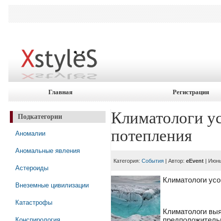
Главная
Регистрация
Климатологи ус
Подкатегории
потепления
Аномалии
Аномальные явления
Категория:
События
| Автор:
eEvent
| Июнь
Астероиды
Климатологи усо
Внеземные цивилизации
Катастрофы
Климатологи выя
Конспирология
предположительн