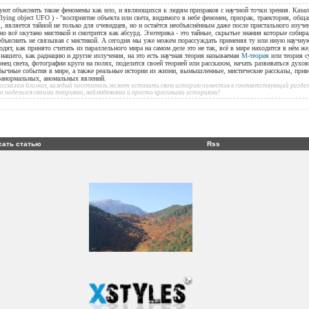
уют объяснить такие феномены как нло, и являющихся к людям призраков с научной точки зрения. Казал
flying object UFO ) - "восприятие объекта или света, видимого в небе феномен, призрак, траектория, общ
, является тайной не только для очевидцев, но и остаётся необъяснённым даже после пристального изуче
но всё окутано мистикой и смотрится как абсурд. Эзотерика - это тайные, скрытые знания которые собир
 объяснить не связывая с мистикой. А сегодня мы уже можем порассуждать применяя ту или иную научн
дят, как принято считать из параллельного мира на самом деле это не так, всё в мире находится в нём ж
ашего, как радиацию и другие излучения, на это есть научная теория называемая
М-теория
или теория с
онец света, фотографии круги на полях, поделится своей теорией или рассказом, начать развиваться духов
бычные события в мире, а также реальные истории из жизни, вымышленные, мистические рассказы, при
аранормальных, аномальных явлений.
 рассказам близких, каждый посетитель может оставить свою историю поместив в соответствующий раздел 
то поделился своими теориями, наблюдениями и просто красивыми историями!
сать статью
Rss