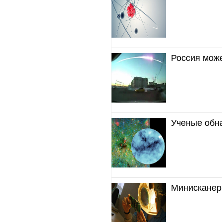
Россия може
Ученые обн
Минисканер