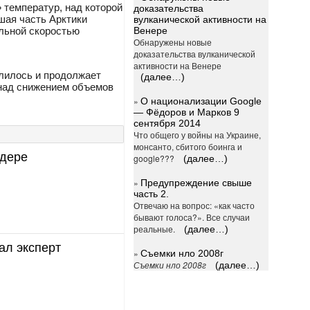
» температур, над которой
доказательства
ьшая часть Арктики
вулканической активности на
Венере
альной скоростью
Обнаружены новые
доказательства вулканической
активности на Венере
длилось и продолжает
(далее…)
 над снижением объемов
»
О национализации Google
— Фёдоров и Марков 9
сентября 2014
Что общего у войны на Украине,
монсанто, сбитого боинга и
йдере
google???
(далее…)
»
Предупреждение свыше
часть 2.
Отвечаю на вопрос: «как часто
бывают голоса?». Все случаи
реальные.
(далее…)
ал эксперт
»
Съемки нло 2008г
Съемки нло 2008г
(далее…)