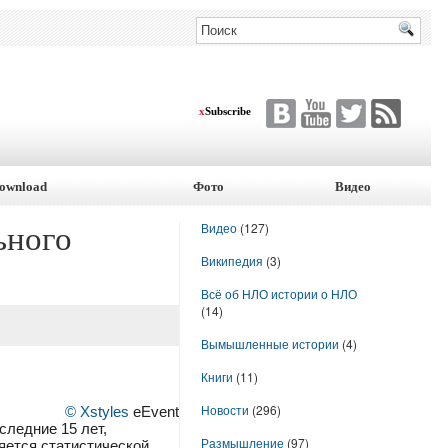
x
Subscribe
ownload
Фото
Видео
Видео
(127)
ьного
Википедия
(3)
Всё об НЛО истории о НЛО
(14)
Вымышленные истории
(4)
Книги
(11)
Новости
(296)
© Xstyles
eEvent
следние 15 лет,
Размышление
(97)
яется статистической