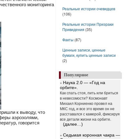
ачественного мониторинга
Реальные истории очевидцев
(106)
Реальные истории Призраки
Привидения
(35)
Факты
(87)
Ценные записи, ценные
бумаги, купить ценные записи
(2)
Популярное
»
Наука 2.0 — «Год на
орбите».
Как спать стоя, пить или бриться
в невесомости? Космонавт
Михаил Корниенко провел на
МКС год, и все это время он не
пришли к выводу, что
расставался с камерой, фиксируя
сферы аэрозолями,
все детали жизни на орбите.
ератур, говорится
(далее…)
»
Седьмая коронная чакра —