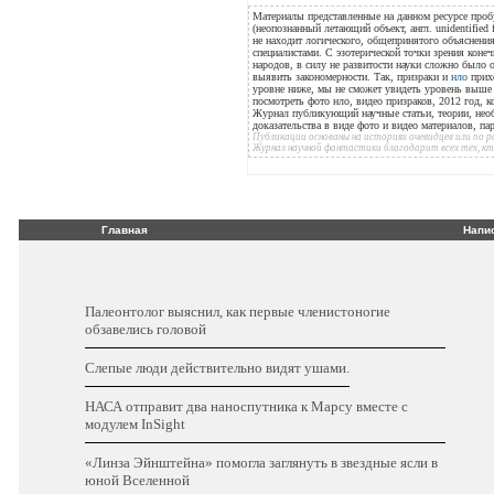
Материалы представленные на данном ресурсе проб
(неопознанный летающий объект, англ. unidentified 
не находит логического, общепринятого объяснения
специалистами. С эзотерической точки зрения конеч
народов, в силу не развитости науки сложно было
выявить закономерности. Так, призраки и
нло
прихо
уровне ниже, мы не сможет увидеть уровень выше н
посмотреть фото нло, видео призраков, 2012 год, к
Журнал публикующий научные статьи, теории, нео
доказательства в виде фото и видео материалов, п
Публикации основаны на историях очевидцев или по
Журнал научной фантастики благодарит всех тех, к
Главная
Напи
Палеонтолог выяснил, как первые членистоногие
обзавелись головой
Слепые люди действительно видят ушами.
НАСА отправит два наноспутника к Марсу вместе с
модулем InSight
«Линза Эйнштейна» помогла заглянуть в звездные ясли в
юной Вселенной