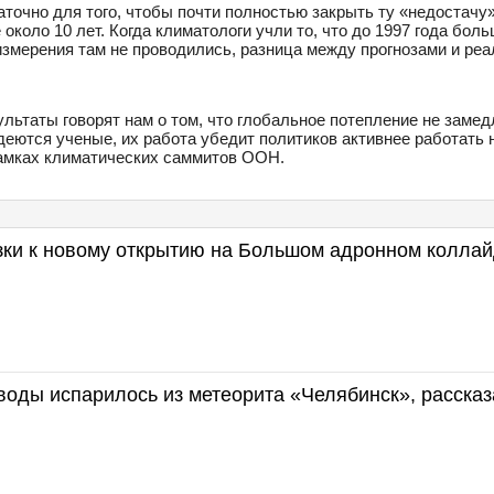
аточно для того, чтобы почти полностью закрыть ту «недостачу
около 10 лет. Когда климатологи учли то, что до 1997 года бол
измерения там не проводились, разница между прогнозами и ре
.
ьтаты говорят нам о том, что глобальное потепление не заме
деются ученые, их работа убедит политиков активнее работать
рамках климатических саммитов ООН.
зки к новому открытию на Большом адронном колла
воды испарилось из метеорита «Челябинск», рассказ