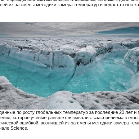
шей из-за смены методики замера температур и недостаточно к
данные по росту глобальных температур за последние 20 лет и 
ления, которое ученые раньше связывали с «засорением» атмо
тической ошибкой, возникшей из-за смены методики замера темп
нале Science.