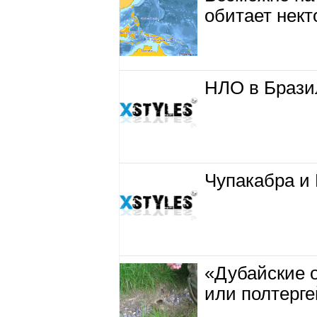
обитает нек
НЛО в Брази
Чупакабра и
«Дубайские 
или полтерге