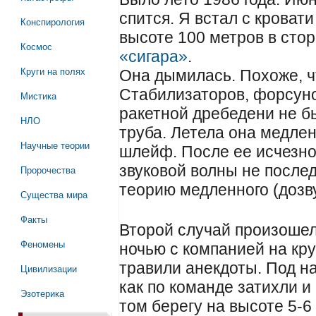
спится. Я встал с кровати
Конспирология
высоте 100 метров в сто
Космос
«сигара»
.
Круги на полях
Она дымилась. Похоже, ч
Стабилизаторов, форсуно
Мистика
ракетной дребедени не б
НЛО
труба. Летела она медлен
Научные теории
шлейф. После ее исчезно
звуковой волны не после
Пророчества
теорию медленного (дозв
Существа мира
Факты
Второй случай произошел 
Феномены
ночью с компанией на кру
травили анекдоты. Под н
Цивилизации
как по команде затихли и
Эзотерика
том берегу на высоте 5-6