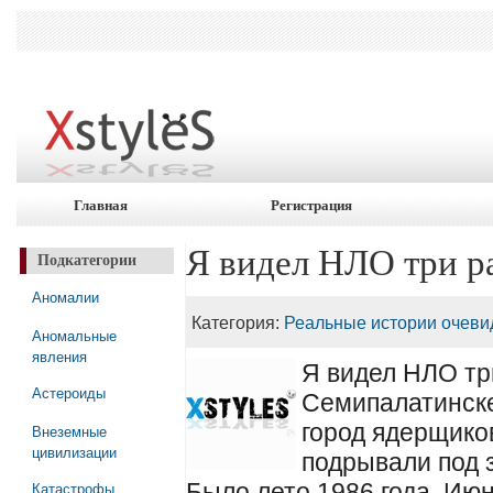
Главная
Регистрация
Я видел НЛО три ра
Подкатегории
Аномалии
Категория:
Реальные истории очеви
Аномальные
явления
Я видел НЛО тр
Астероиды
Семипалатинске-
город ядерщико
Внеземные
цивилизации
подрывали под 
Катастрофы
Было лето 1986 года. Июн