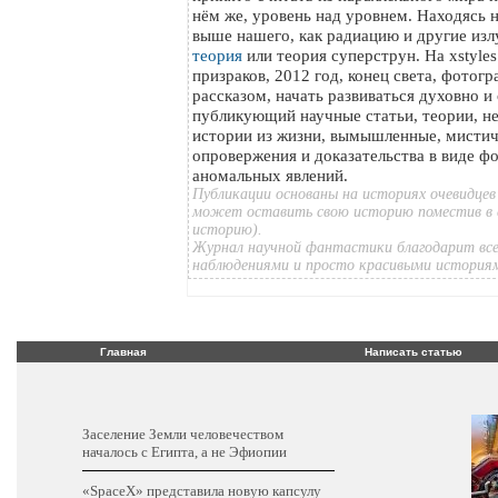
нём же, уровень над уровнем. Находясь 
выше нашего, как радиацию и другие изл
теория
или теория суперструн. На xstyle
призраков, 2012 год, конец света, фотог
рассказом, начать развиваться духовно и
публикующий научные статьи, теории, н
истории из жизни, вымышленные, мистич
опровержения и доказательства в виде ф
аномальных явлений.
Публикации основаны на историях очевидцев
может оставить свою историю поместив в 
историю).
Журнал научной фантастики благодарит все
наблюдениями и просто красивыми история
Главная
Написать статью
Заселение Земли человечеством
началось с Египта, а не Эфиопии
«SpaceX» представила новую капсулу