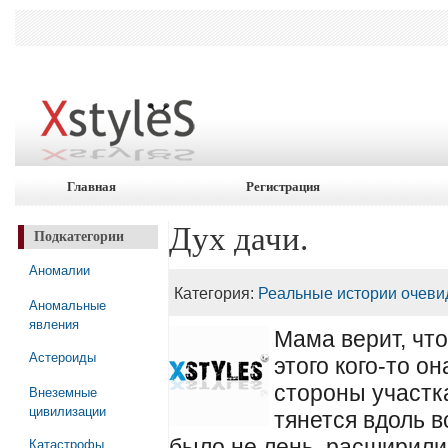
Главная
Регистрация
Дух дачи.
Подкатегории
Аномалии
Категория:
Реальные истории очеви
Аномальные
явления
Мама верит, что
Астероиды
этого кого-то о
стороны участк
Внеземные
цивилизации
тянется вдоль в
Катастрофы
было не лень, расширили