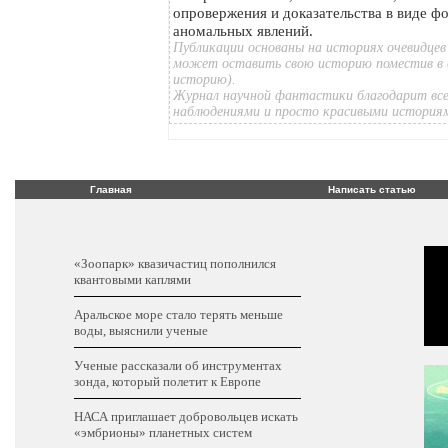
опровержения и доказательства в виде ф
аномальных явлений.
Публикации основаны на историях очевидцев
может оставить свою историю поместив в 
историю).
Журнал научной фантастики благодарит все
наблюдениями и просто красивыми история
Главная
Написать статью
«Зоопарк» квазичастиц пополнился
квантовыми каплями
Аральское море стало терять меньше
воды, выяснили ученые
Ученые рассказали об инструментах
зонда, который полетит к Европе
НАСА приглашает добровольцев искать
«эмбрионы» планетных систем