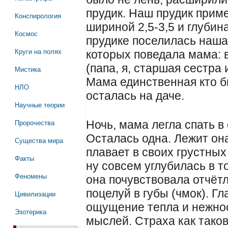
прудик. Наш прудик прим
Конспирология
шириной 2,5-3,5 и глубин
Космос
прудике поселилась наша
Круги на полях
которых поведала мама: 
(папа, я, старшая сестра 
Мистика
Мама единственная кто бы
НЛО
осталась на даче.
Научные теории
Пророчества
Ночь, мама легла спать в
Осталась одна. Лежит она
Существа мира
плавает в своих грустных
Факты
ну совсем углубилась в то
Феномены
она почувствовала отчёт
поцелуй в губы (чмок). Гл
Цивилизации
ощущение тепла и нежнос
Эзотерика
мыслей. Страха как таков