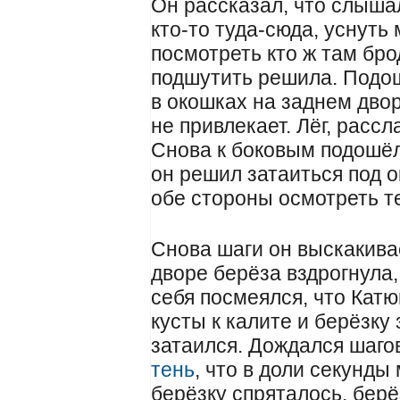
Он рассказал, что слыша
кто-то туда-сюда, уснуть
посмотреть кто ж там бро
подшутить решила. Подошё
в окошках на заднем двор
не привлекает. Лёг, расс
Снова к боковым подошёл 
он решил затаиться под о
обе стороны осмотреть т
Снова шаги он выскакивае
дворе берёза вздрогнула,
себя посмеялся, что Кат
кусты к калите и берёзку
затаился. Дождался шаго
тень
, что в доли секунды
берёзку спряталось, берё