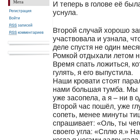
Мета
И теперь в голове её был
Регистрация
уснула.
Войти
RSS
записей
Второй случай хорошо за
RSS
комментариев
участвовала и узнала, чт
деле спустя не один меся
Ромкой отдыхали летом н
Время спать ложиться, ко
гулять, я его выпустила.
Наши кровати стоят пара
нами большая тумба. Мы 
уже засопела, а я – ни в 
Второй час пошёл, уже гл
сопеть, менее минуты ти
спрашивает: «Оль, ты чег
своего угла: «Сплю я.» Н