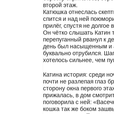
второй этаж.
Катюшка отнеслась скепт
спится и над ней поюмор
прилёг, спустя не долгое 
Он чётко слышать Катин 
перепуганный рванул к д
день был насыщенным и а
буквально отрубился. Шаг
хотелось сильнее, чем пу
Катина история: среди но
почти не разлепая глаз бр
сторону окна первого эта
прижалась, в дом смотрит
поговорила с ней: «Васеч
кошка так же боком зашв