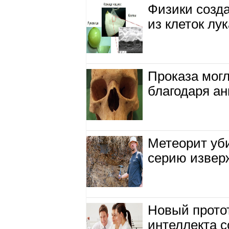
Физики созд
из клеток лук
Проказа могл
благодаря ан
Метеорит уб
серию извер
Новый прото
интеллекта с