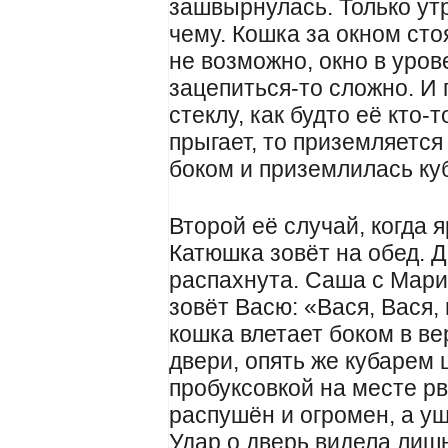
зашвырнулась. Только ут
чему. Кошка за окном сто
не возможно, окно в урове
зацепиться-то сложно. И
стеклу, как будто её кто-
прыгает, то приземляется
боком и приземлилась ку
Второй её случай, когда
Катюшка зовёт на обед. Д
распахнута. Саша с Мар
зовёт Васю: «Вася, Вася,
кошка влетает боком в в
двери, опять же кубарем 
пробуксовкой на месте рв
распушён и огромен, а у
Удар о дверь видела лиш