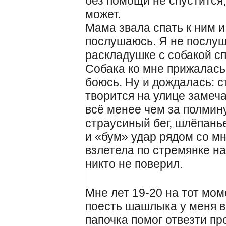
без помощи не спустится,
может.
Мама звала спать к ним и
послушаюсь. Я не послуш
раскладушке с собакой сп
Собака ко мне прижалась,
боюсь. Ну и дождалась: с
творится на улице заме
всё менее чем за полми
страусиный бег, шлёпань
и «бум» удар рядом со мн
взлетела по стремянке на
никто не поверил.
Мне лет 19-20 на тот мом
поесть шашлыка у меня вс
папочка помог отвезти пр