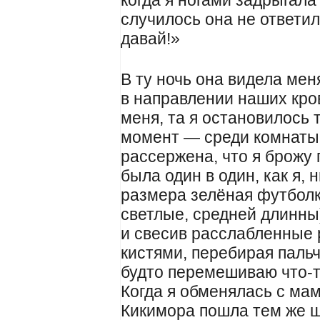
когда я ногами задрыгала
случилось она не ответил
давай!»
В ту ночь она видела ме
в направлении наших кро
меня, та я остановилось т
момент — среди комнаты
рассержена, что я брожу 
была один в один, как я, 
размера зелёная футболк
светлые, средней длинны
и свесив расслабленные 
кистями, перебирая пальч
будто перемешиваю что-т
Когда я обменялась с ма
Кикимора пошла тем же ш