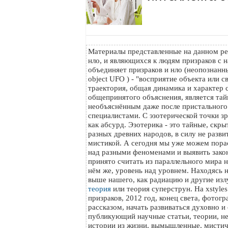
Материалы представленные на данном ре
нло, и являющихся к людям призраков с н
объединяет призраков и нло (неопознанный
object UFO ) - "восприятие объекта или с
траектория, общая динамика и характер с
общепринятого объяснения, является тайн
необъяснённым даже после пристального
специалистами. С эзотерической точки з
как абсурд. Эзотерика - это тайные, скр
разных древних народов, в силу не разви
мистикой. А сегодня мы уже можем пора
над разными феноменами и выявить зако
принято считать из параллельного мира на
нём же, уровень над уровнем. Находясь 
выше нашего, как радиацию и другие изл
теория
или теория суперструн. На xstyle
призраков, 2012 год, конец света, фотог
рассказом, начать развиваться духовно и
публикующий научные статьи, теории, н
истории из жизни, вымышленные, мистич