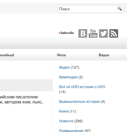
x
Subscribe
ownload
Фото
Видео
Видео
(127)
Википедия
(3)
Всё об НЛО истории о НЛО
(14)
сийским писателем-
Вымышленные истории
(4)
 автором книг, пьес,
Книги
(11)
Новости
(296)
Размышление
(97)