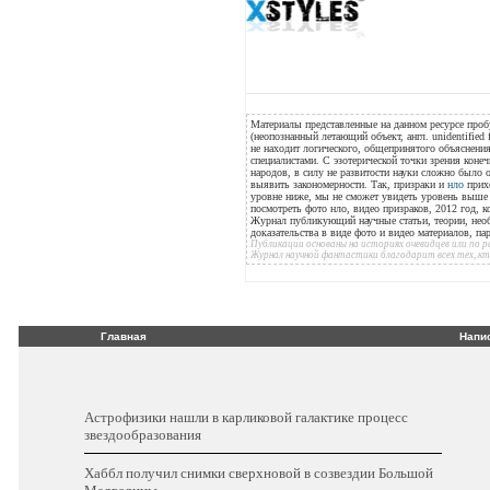
Материалы представленные на данном ресурсе проб
(неопознанный летающий объект, англ. unidentified 
не находит логического, общепринятого объяснения
специалистами. С эзотерической точки зрения конеч
народов, в силу не развитости науки сложно было
выявить закономерности. Так, призраки и
нло
прихо
уровне ниже, мы не сможет увидеть уровень выше н
посмотреть фото нло, видео призраков, 2012 год, к
Журнал публикующий научные статьи, теории, нео
доказательства в виде фото и видео материалов, п
Публикации основаны на историях очевидцев или по
Журнал научной фантастики благодарит всех тех, к
Главная
Напи
Астрофизики нашли в карликовой галактике процесс
звездообразования
Хаббл получил снимки сверхновой в созвездии Большой