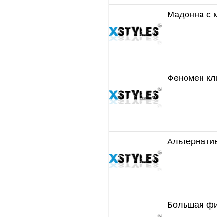
Мадонна с 
Феномен кли
Альтернати
Большая фи