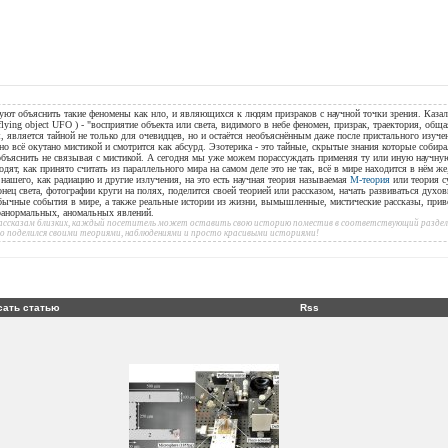
уют объяснить такие феномены как нло, и являющихся к людям призраков с научной точки зрения. Казал
flying object UFO ) - "восприятие объекта или света, видимого в небе феномен, призрак, траектория, общ
, является тайной не только для очевидцев, но и остаётся необъяснённым даже после пристального изуче
но всё окутано мистикой и смотрится как абсурд. Эзотерика - это тайные, скрытые знания которые собир
 объяснить не связывая с мистикой. А сегодня мы уже можем порассуждать применяя ту или иную научн
дят, как принято считать из параллельного мира на самом деле это не так, всё в мире находится в нём ж
ашего, как радиацию и другие излучения, на это есть научная теория называемая
М-теория
или теория с
онец света, фотографии круги на полях, поделится своей теорией или рассказом, начать развиваться духов
бычные события в мире, а также реальные истории из жизни, вымышленные, мистические рассказы, при
аранормальных, аномальных явлений.
 рассказам близких, каждый посетитель может оставить свою историю поместив в соответствующий раздел 
то поделился своими теориями, наблюдениями и просто красивыми историями!
сать статью
Rss