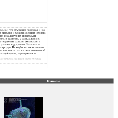
ось бы, что объединяет призраков и нло
ая динамика и характер свечения которого
ния всех доступных свидетельств
ались и хранились у разных древних
ую теорию над разными феноменами и
е, уровень над уровнем. Находясь на
уперструн. На xstyles вы также сможете
но и ответить, что же такое непознанное!
водящий факты, опровержения и
(не ленитесь написать свою историю).
Контакты