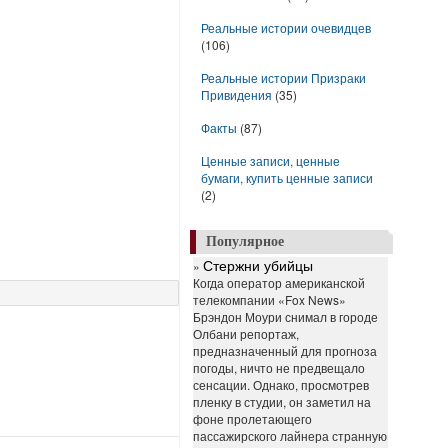
Реальные истории очевидцев
(106)
Реальные истории Призраки
Привидения
(35)
Факты
(87)
Ценные записи, ценные
бумаги, купить ценные записи
(2)
Популярное
»
Стержни убийцы
Когда оператор американской
телекомпании «Fox News»
Брэндон Моури снимал в городе
Олбани репортаж,
предназначенный для прогноза
погоды, ничто не предвещало
сенсации. Однако, просмотрев
пленку в студии, он заметил на
фоне пролетающего
пассажирского лайнера странную