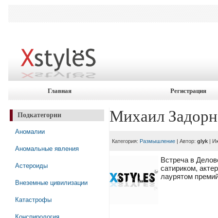
Главная
Регистрация
Михаил Задорно
Подкатегории
Аномалии
Категория:
Размышление
| Автор:
glyk
| И
Аномальные явления
Встреча в Делов
Астероиды
сатириком, акте
лаурятом премий 
Внеземные цивилизации
Катастрофы
Конспирология