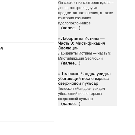
Он состоит из контроля идола –
денег, контроля других
предметов поклонения, а также
контроля сознания
идолопоклонников.
(далее…)
»
Лабиринты Истины —
Часть 9: Мистификация
е.
Эволюции
Лабиринты Истины — Часть 9:
Мистификация Эволюции
(далее…)
»
Телескоп Чандра увидел
убегающий после взрыва
сверхновой пульсар
Телескоп «Чандра» увидел
убегающий после взрыва
сверхновой пульсар
(далее…)