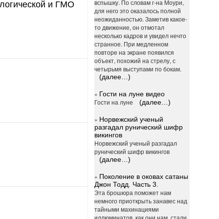
вспышку. По словам г-на Моури,
ологической и ГМО
для него это оказалось полной
неожиданностью. Заметив какое-
то движение, он отмотал
несколько кадров и увидел нечто
странное. При медленном
повторе на экране появился
объект, похожий на стрелу, с
четырьмя выступами по бокам.
(далее…)
»
Гости на луне видео
Гости на луне
(далее…)
»
Норвежский ученый
разгадал рунический шифр
викингов
Норвежский ученый разгадал
рунический шифр викингов
(далее…)
»
Поколение в оковах сатаны
Джон Тодд. Часть 3.
Эта брошюра поможет нам
немного приоткрыть занавес над
тайными махинациями
иллюминатов, как они нам, стали