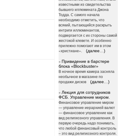
известными из свидетельства
бывшего иллюмината Джона
Тодда. С самого начала
необходимо отметить, что
всякий, пытающийся раскрыть
интриги иллюминантов,
подвергается с их стороны самой
жестокой клевете. И особенно
прилежно помогают им в этом
«христиане».
(далее…)
»
Привидение в барстере
блока «Blockbuster»
В ночное время камера засняла
необычное в магазине по
продажи дисков
(далее…)
»
Лекция для сотрудников
ФСБ. Управление миром.
Финансовое управление миром
— управление иерархией валют
— финансовое управление как
вид религиозного управления. В
первую очередь надо понимать,
что любой финансовый контроль
– это вид религиозного контроля.