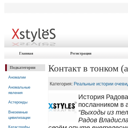
Главная
Регистрация
Контакт в тонком (
Подкатегории
Аномалии
Категория:
Реальные истории очеви
Аномальные
явления
История Радова
Астероиды
посланником в 
“Выходы из тел
Внеземные
цивилизации
Радов Владисла
Катастрофы
своём опыте внетелесны