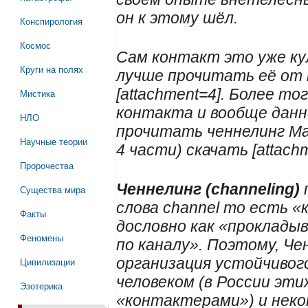
он к этому шёл.
Конспирология
Космос
Сам контакт это уже ку
Круги на полях
лучше прочитать её от 
[attachment=4]. Более то
Мистика
контакта и вообще данн
НЛО
прочитать ченнелинг Ма
Научные теории
4 части) скачать [attachm
Пророчества
Ченнелинг (channeling)
Существа мира
слова сhаnnеl то есть «
Факты
дословно как «прокладыв
Феномены
по каналу». Поэтому, Ч
организация устойчивог
Цивилизации
человеком (в России эт
Эзотерика
«контактерами») и нек