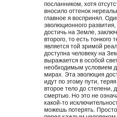
посланником, хотя отсут
вносило оттенок нереаль
главное я воспринял. Оди
эволюционного развития,
достичь на Земле, заключ
второго, то есть тонкого 
является той зримой реа
доступна человеку на Зем
выражается в особой све
необходимым условием де
мирах. Эта эволюция дост
идут по этому пути, теря
второе тело до степени, 
смертью. Но это не означ
какой-то исключительност
можешь потерять. Просто
перед каждым человеком,