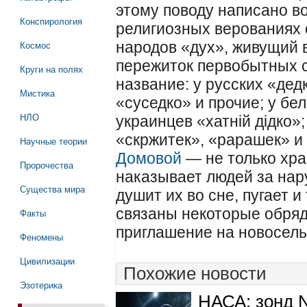
этому поводу написано во
Конспирология
религиозных верованиях 
Космос
народов «дух», живущий 
пережиток первобытных с
Круги на полях
название: у русских «дед
Мистика
«суседко» и прочие; у бел
НЛО
украинцев «хатнiй дiдко»;
«скржитек», «рарашек» и 
Научные теории
Домовой
— не только хра
Пророчества
наказывает людей за нар
Существа мира
душит их во сне, пугает и
связаны некоторые обряд
Факты
приглашение на новосель
Феномены
Цивилизации
Похожие новости
Эзотерика
НАСА: зонд 