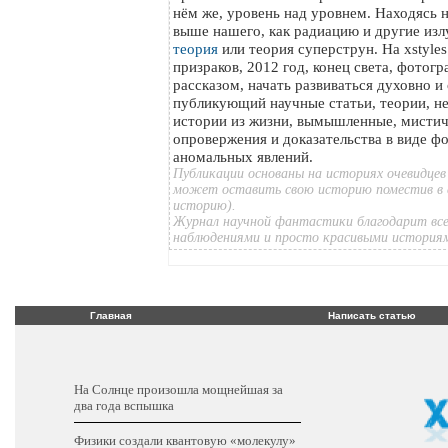
нём же, уровень над уровнем. Находясь 
выше нашего, как радиацию и другие изл
теория
или теория суперструн. На xstyle
призраков, 2012 год, конец света, фотог
рассказом, начать развиваться духовно и
публикующий научные статьи, теории, н
истории из жизни, вымышленные, мистич
опровержения и доказательства в виде ф
аномальных явлений.
Публикации основаны на историях очевидцев
может оставить свою историю поместив в 
историю).
Журнал научной фантастики благодарит все
наблюдениями и просто красивыми история
Главная
Написать статью
На Солнце произошла мощнейшая за
два года вспышка
Физики создали квантовую «молекулу»