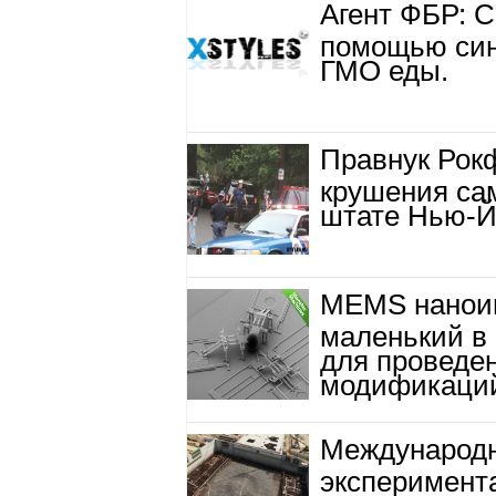
Агент ФБР: 
помощью син
ГМО еды.
Правнук Рокф
крушения сам
штате Нью-Й
MEMS нанои
маленький в
для проведен
модификаци
Международ
эксперимент