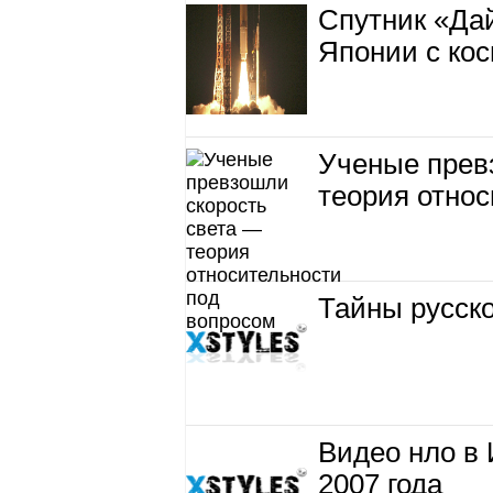
Cпутник «Да
Японии с ко
Ученые прев
теория отно
Тайны русско
Видео нло в 
2007 года