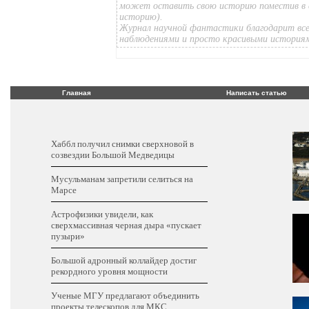
может оставить свою историю поместив в 
историю).
Журнал научной фантастики благодарит все
наблюдениями и просто красивыми история
Главная
Написать статью
Хаббл получил снимки сверхновой в
созвездии Большой Медведицы
Мусульманам запретили селиться на
Марсе
Астрофизики увидели, как
сверхмассивная черная дыра «пускает
пузыри»
Большой адронный коллайдер достиг
рекордного уровня мощности
Ученые МГУ предлагают объединить
проекты телескопов для МКС