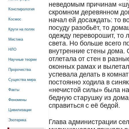
неведомым причинам «шу
Конспирология
скромном деревянном дом
Космос
начал ей досаждать: то во
посуду разобьёт, то дома
Круги на полях
одежду переворошит, то л
Мистика
света. Но больше всего 
НЛО
внутренние стены дома. 
отлетала от стен в разны
Научные теории
оконных рамах и вылетала
Пророчества
успевала делать в комнат
Существа мира
постоянно ходила в синяк
«нечистой силы» была на
Факты
бедную старушку из дома
Феномены
справиться с её бедой.
Цивилизации
Эзотерика
Глава администрации сел