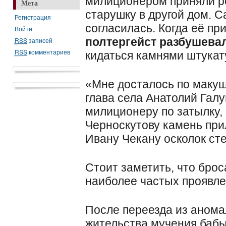
милиционером приняли р
Мета
старушку в другой дом. С
Регистрация
согласилась. Когда её пр
Войти
полтергейст разбушева
RSS
записей
RSS
комментариев
кидаться камнями штукату
«Мне досталось по макуш
глава села Анатолий Галу
милиционеру по затылку,
Черноскутову камень прил
Ивану Чекану осколок ст
Стоит заметить, что брос
наиболее частых проявле
После переезда из анома
жительства мучения бабы