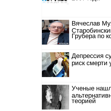
Вячеслав Му
Старобински
Грубера по к
Депрессия с
риск смерти 
Ученые нашл
альтернатив
теорией