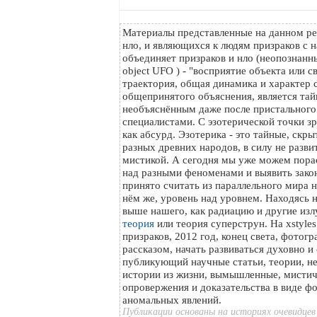
Материалы представленные на данном ре
нло, и являющихся к людям призраков с н
объединяет призраков и нло (неопознанный
object UFO ) - "восприятие объекта или с
траектория, общая динамика и характер с
общепринятого объяснения, является тайн
необъяснённым даже после пристального
специалистами. С эзотерической точки з
как абсурд. Эзотерика - это тайные, скр
разных древних народов, в силу не разви
мистикой. А сегодня мы уже можем пора
над разными феноменами и выявить зако
принято считать из параллельного мира на
нём же, уровень над уровнем. Находясь 
выше нашего, как радиацию и другие изл
теория
или теория суперструн. На xstyle
призраков, 2012 год, конец света, фотог
рассказом, начать развиваться духовно и
публикующий научные статьи, теории, н
истории из жизни, вымышленные, мистич
опровержения и доказательства в виде ф
аномальных явлений.
Публикации основаны на историях очевидцев